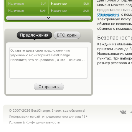
Для точного подсче
Наличные
Наличные
EUR
EUR
момент можете под
предоставленные н
Наличные
Наличные
UAH
UAH
Оповещение
, с по
электронную почту 
обмена не показан
обменов с помощью
Предложения
BTC-кран
Безопасност
Каждый из обменны
при этом команда 
Использование мон
пунктах. При выбор
размер резервов и 
© 2007-2026 BestChange. Знаем, где обменять!
Информация на сайте предназначена для лиц 18+
Условия
&
Конфиденциальность