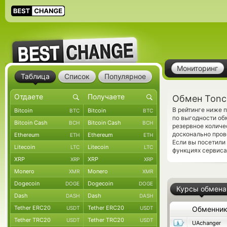
Мониторинг
Таблица
Список
Популярное
Обмен Tonc
В рейтинге ниже 
Bitcoin
Bitcoin
BTC
BTC
по выгодности об
Bitcoin Cash
Bitcoin Cash
BCH
BCH
резервное количе
досконально пров
Ethereum
Ethereum
ETH
ETH
Если вы посетили
Litecoin
Litecoin
LTC
LTC
функциях сервиса
XRP
XRP
XRP
XRP
Monero
Monero
XMR
XMR
Dogecoin
Dogecoin
DOGE
DOGE
Курсы обмена
Dash
Dash
DASH
DASH
Tether ERC20
Tether ERC20
USDT
USDT
Обменни
Tether TRC20
Tether TRC20
USDT
USDT
UAchanger