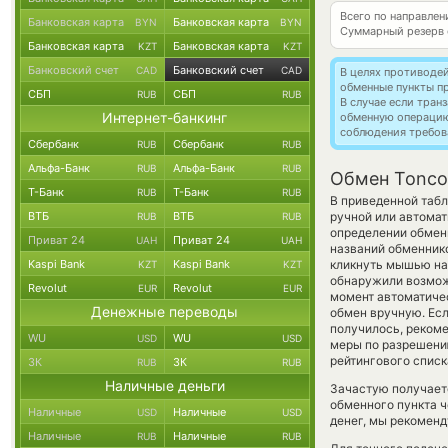
Всего по направлен
Банковская карта
Банковская карта
BYN
BYN
Суммарный резерв
Банковская карта
Банковская карта
KZT
KZT
Банковский счет
Банковский счет
CAD
CAD
В целях противоде
обменные пункты п
СБП
СБП
RUB
RUB
В случае если тра
Интернет-банкинг
обменную операци
соблюдения требов
Сбербанк
Сбербанк
RUB
RUB
Альфа-Банк
Альфа-Банк
RUB
RUB
Обмен Toncoi
Т-Банк
Т-Банк
RUB
RUB
В приведенной табл
ВТБ
ВТБ
ручной или автома
RUB
RUB
определении обменн
Приват 24
Приват 24
UAH
UAH
названий обменнико
Kaspi Bank
Kaspi Bank
кликнуть мышью на 
KZT
KZT
обнаружили возможн
Revolut
Revolut
EUR
EUR
момент автоматич
Денежные переводы
обмен вручную. Если
получилось, реком
WU
WU
USD
USD
меры по разрешени
рейтингового списк
ЗК
ЗК
RUB
RUB
Наличные деньги
Зачастую получаетс
обменного пункта ч
Наличные
Наличные
USD
USD
денег, мы рекоменд
Наличные
Наличные
RUB
RUB