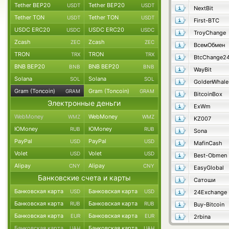
Tether BEP20
Tether BEP20
USDT
USDT
NextBit
Tether TON
Tether TON
USDT
USDT
First-BTC
USDC ERC20
USDC ERC20
USDC
USDC
TroyChange
Zcash
Zcash
ZEC
ZEC
ВсемОбмен
TRON
TRON
TRX
TRX
BtcChange2
BNB BEP20
BNB BEP20
BNB
BNB
WayBit
Solana
Solana
SOL
SOL
GoldenWhale
Gram (Toncoin)
Gram (Toncoin)
GRAM
GRAM
BitcoinBox
Электронные деньги
ExWm
WebMoney
WebMoney
WMZ
WMZ
KZ007
ЮMoney
ЮMoney
RUB
RUB
Sona
PayPal
PayPal
USD
USD
MafinCash
Volet
Volet
USD
USD
Best-Obmen
Alipay
Alipay
CNY
CNY
EasyGlobal
Банковские счета и карты
Сатоши
Банковская карта
Банковская карта
USD
USD
24Exchange
Банковская карта
Банковская карта
RUB
RUB
Buy-Bitcoin
Банковская карта
Банковская карта
EUR
EUR
2rbina
Банковская карта
Банковская карта
UAH
UAH