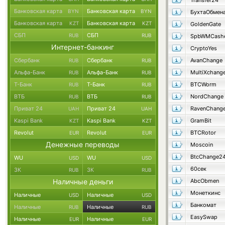
Transfer24
Банковская карта
Банковская карта
BYN
BYN
БухтаОбмен
Банковская карта
Банковская карта
KZT
KZT
GoldenGate
СБП
СБП
RUB
RUB
SpbWMCash
Интернет-банкинг
CryptoYes
Сбербанк
Сбербанк
AvanChange
RUB
RUB
Альфа-Банк
Альфа-Банк
MultiXchang
RUB
RUB
Т-Банк
Т-Банк
BTCWorm
RUB
RUB
ВТБ
ВТБ
NordChange
RUB
RUB
Приват 24
Приват 24
RavenChang
UAH
UAH
Kaspi Bank
Kaspi Bank
GramBit
KZT
KZT
Revolut
Revolut
BTCRotor
EUR
EUR
Денежные переводы
Moscoin
BtcChange2
WU
WU
USD
USD
60сек
ЗК
ЗК
RUB
RUB
Наличные деньги
AbcObmen
Монеткинс
Наличные
Наличные
USD
USD
Банкомат
Наличные
Наличные
RUB
RUB
EasySwap
Наличные
Наличные
EUR
EUR