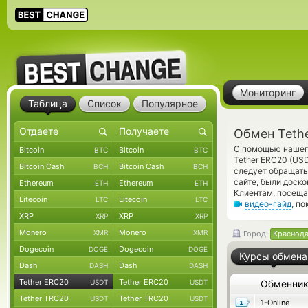
Мониторинг
Таблица
Список
Популярное
Обмен Teth
С помощью нашего
Bitcoin
Bitcoin
BTC
BTC
Tether ERC20 (US
Bitcoin Cash
Bitcoin Cash
BCH
BCH
следует обращать
сайте, были доск
Ethereum
Ethereum
ETH
ETH
Клиентам, посеща
Litecoin
Litecoin
LTC
LTC
видео-гайд
, п
XRP
XRP
XRP
XRP
Monero
Monero
XMR
XMR
Город:
Краснод
Dogecoin
Dogecoin
DOGE
DOGE
Курсы обмена
Dash
Dash
DASH
DASH
Tether ERC20
Tether ERC20
USDT
USDT
Обменни
Tether TRC20
Tether TRC20
USDT
USDT
1-Online