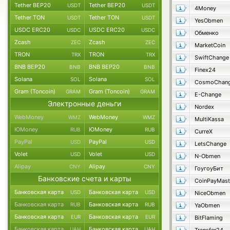
Tether BEP20
Tether BEP20
USDT
USDT
4Money
Tether TON
Tether TON
USDT
USDT
YesObmen
USDC ERC20
USDC ERC20
USDC
USDC
Обменко
Zcash
Zcash
ZEC
ZEC
MarketCoin
TRON
TRON
TRX
TRX
SwiftChange
BNB BEP20
BNB BEP20
BNB
BNB
Finex24
Solana
Solana
SOL
SOL
CosmoChang
Gram (Toncoin)
Gram (Toncoin)
GRAM
GRAM
E-Change
Электронные деньги
Nordex
WebMoney
WebMoney
WMZ
WMZ
MultiKassa
ЮMoney
ЮMoney
RUB
RUB
CurreX
PayPal
PayPal
USD
USD
LetsChange
Volet
Volet
USD
USD
N-Obmen
Alipay
Alipay
CNY
CNY
ГоугоуБит
Банковские счета и карты
CoinPayMast
Банковская карта
Банковская карта
USD
USD
NiceObmen
Банковская карта
Банковская карта
RUB
RUB
YaObmen
Банковская карта
Банковская карта
EUR
EUR
BitFlaming
Банковская карта
Банковская карта
UAH
UAH