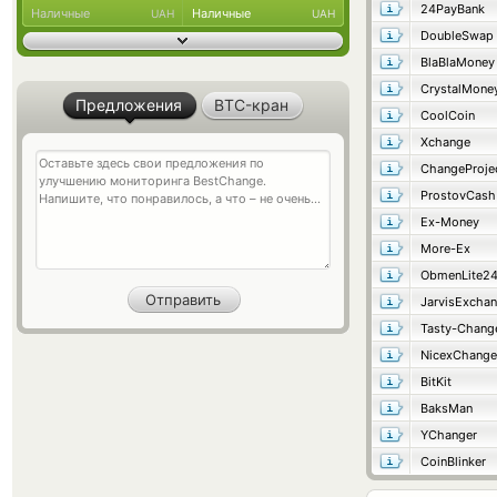
24PayBank
Наличные
Наличные
UAH
UAH
DoubleSwap
BlaBlaMoney
CrystalMone
Предложения
BTC-кран
CoolCoin
Xchange
ChangeProje
ProstovCash
Ex-Money
More-Ex
ObmenLite2
JarvisExcha
Tasty-Chang
NicexChange
BitKit
BaksMan
YChanger
CoinBlinker