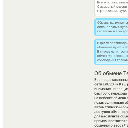
Всего по направлен
Суммарный резерв
Официальный курс
Обмены наличных с
фиксирования курс
сервисом в электр
В целях противоде
обменные пункты п
В случае если тра
обменную операци
соблюдения требов
Об обмене T
Все представленные
→
сети ERC20
Кэш р
внимание на специа
быстрого перехода 
на вебсайт обмена
незамедлительно об
автоматический о
доступен обмен вру
для вас пункте обм
примем соответств
обменного вебсайта