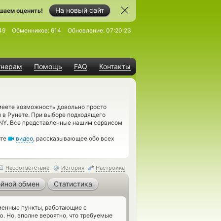
На новый сайт
шаем оценить!
49
Обменников:
614
Обновление:
07:20:23
тнерам
Помощь
FAQ
Контакты
меете возможность довольно просто
 в Рунете. При выборе подходящего
CNY. Все представленные нашим сервисом
ите
видео
, рассказывающее обо всех
Несоответствие
История
Настройка
йной обмен
Статистика
енные пункты, работающие с
. Но, вполне вероятно, что требуемые