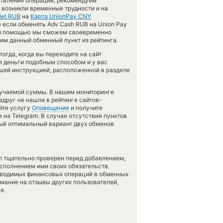
твления операции, рекомендуем
о возникли временные трудности и на
let RUB
на
Карта UnionPay CNY
 если обменять Adv Cash RUB на Union Pay
шей помощью мы сможем своевременно
им данный обменный пункт из рейтинга.
огда, когда вы переходите на сайт
и деньги подобным способом и у вас
ашей инструкцией, расположенной в разделе
лучаемой суммы. В нашем мониторинге
вдруг не нашли в рейтинге сайтов-
йте услугу
Оповещение
и получите
 на Telegram. В случае отсутствия пунктов
ый оптимальный вариант двух обменов
л тщательно проверен перед добавлением,
сполнением ими своих обязательств.
оводимых финансовых операций в обменных
имание на отзывы других пользователей,
е.