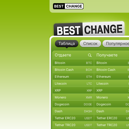
Таблица
Список
Популярно
Bitcoin
Bitcoin
BTC
Bitcoin Cash
Bitcoin Cash
BCH
Ethereum
Ethereum
ETH
Litecoin
Litecoin
LTC
XRP
XRP
XRP
Monero
Monero
XMR
Dogecoin
Dogecoin
DOGE
D
Dash
Dash
DASH
D
Tether ERC20
Tether ERC20
USDT
U
Tether TRC20
Tether TRC20
USDT
U