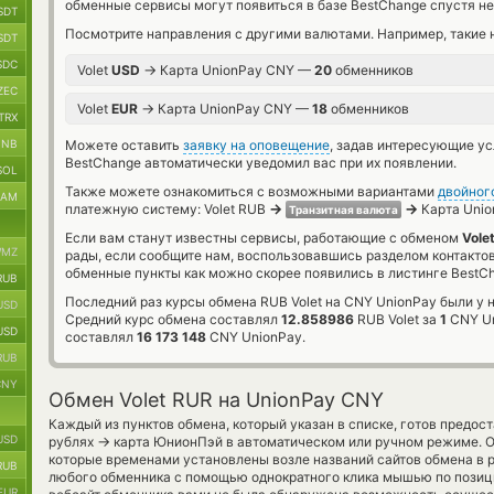
обменные сервисы могут появиться в базе BestChange спустя не
SDT
Посмотрите направления с другими валютами. Например, такие 
SDT
SDC
→
Volet
USD
Карта UnionPay CNY —
20
обменников
ZEC
→
Volet
EUR
Карта UnionPay CNY —
18
обменников
TRX
BNB
Можете оставить
заявку на оповещение
, задав интересующие у
BestChange автоматически уведомил вас при их появлении.
SOL
Также можете ознакомиться с возможными вариантами
двойног
RAM
→
→
платежную систему: Volet RUB
Карта Unio
Транзитная валюта
Если вам станут известны сервисы, работающие с обменом
Vole
MZ
рады, если сообщите нам, воспользовавшись разделом контакто
обменные пункты как можно скорее появились в листинге BestC
RUB
Последний раз курсы обмена RUB Volet на CNY UnionPay были у 
USD
Средний курс обмена составлял
12.858986
RUB Volet за
1
CNY Un
USD
составлял
16 173 148
CNY UnionPay.
RUB
CNY
Обмен Volet RUR на UnionPay CNY
Каждый из пунктов обмена, который указан в списке, готов предос
USD
→
рублях
карта ЮнионПэй в автоматическом или ручном режиме. Об
которые временами установлены возле названий сайтов обмена в р
RUB
любого обменника с помощью однократного клика мышью по позици
EUR