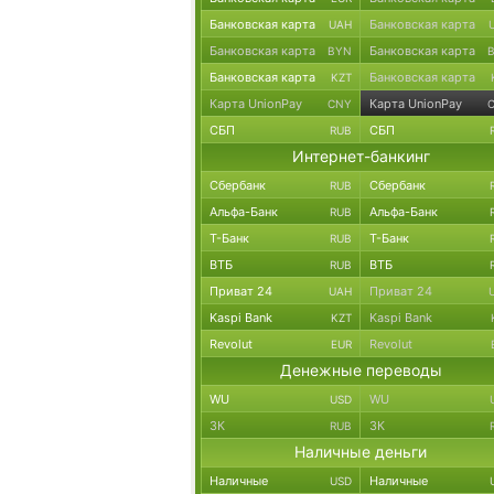
Банковская карта
Банковская карта
UAH
Банковская карта
Банковская карта
BYN
Банковская карта
Банковская карта
KZT
Карта UnionPay
Карта UnionPay
CNY
СБП
СБП
RUB
Интернет-банкинг
Сбербанк
Сбербанк
RUB
Альфа-Банк
Альфа-Банк
RUB
Т-Банк
Т-Банк
RUB
ВТБ
ВТБ
RUB
Приват 24
Приват 24
UAH
Kaspi Bank
Kaspi Bank
KZT
Revolut
Revolut
EUR
Денежные переводы
WU
WU
USD
ЗК
ЗК
RUB
Наличные деньги
Наличные
Наличные
USD