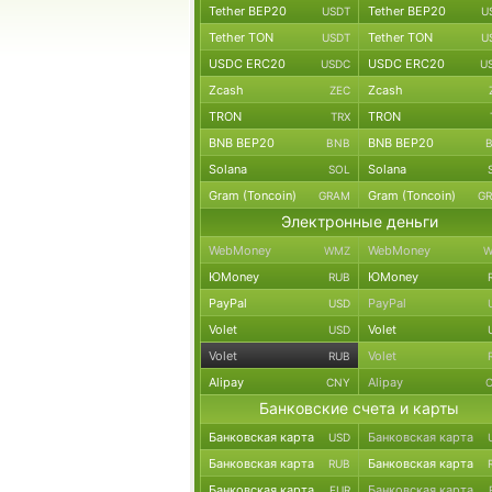
Tether BEP20
Tether BEP20
USDT
U
Tether TON
Tether TON
USDT
U
USDC ERC20
USDC ERC20
USDC
U
Zcash
Zcash
ZEC
TRON
TRON
TRX
BNB BEP20
BNB BEP20
BNB
Solana
Solana
SOL
Gram (Toncoin)
Gram (Toncoin)
GRAM
G
Электронные деньги
WebMoney
WebMoney
WMZ
W
ЮMoney
ЮMoney
RUB
PayPal
PayPal
USD
Volet
Volet
USD
Volet
Volet
RUB
Alipay
Alipay
CNY
Банковские счета и карты
Банковская карта
Банковская карта
USD
Банковская карта
Банковская карта
RUB
Банковская карта
Банковская карта
EUR