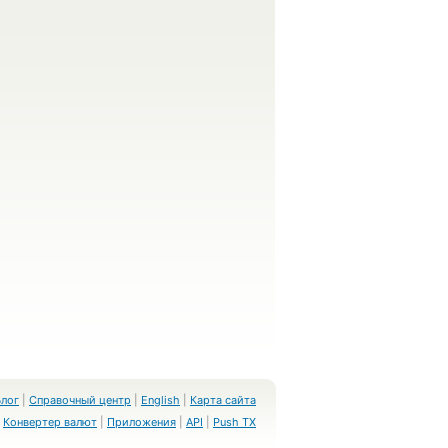
Блог
|
Справочный центр
|
English
|
Карта сайта
Конвертер валют
|
Приложения
|
API
|
Push TX