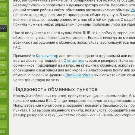
вебсайт обменника вами не была обнаружена возможность осущес
незамедлительно обратиться к администратору сайта. Вероятно, чт
UAH
данной стадии работы сайта-обменника автоматические обмены
Vo
BYN
невозможны, тогда вам могут предложить обмен вручную. В случае
все же не вышло, просим оповестить нас об этой ситуации. С ва
KZT
принять нужные меры: определим причины проблемы, либо же удал
CNY
→
Часто получается так, что курсы Volet-RUB
UnionPay интереснее т
RUB
обменного пункта через наш мониторинг. Если вы никогда не менял
возникают затруднения с обменом, пожалуйста, воспользуйтесь н
FAQ.
RUB
Применяйте
Калькулятор
для точного подсчета отдаваемой или по
RUB
всегда доступна подробная
Статистика
курсов и резервов. Если вы 
обменников подходящий вам курс, не спешите с обменом, использу
RUB
оповещение о выгодном для вас курсе на электронную почту или же
RUB
обмена, с помощью функции
Двойной обмен
вы сможете найти сам
через транзитную валюту.
UAH
KZT
Надежность обменных пунктов
EUR
Каждый из обменных пунктов, присутствующих на нашем сайте, бы
при этом команда BestChange непрерывно следит за надлежащим и
Использование мониторинга позволяет повысить безопасность пр
USD
пунктах. При выборе обменного пункта, пожалуйста, обращайте вн
размер резервов и текущий статус обменника на нашем мониторинг
RUB
USD