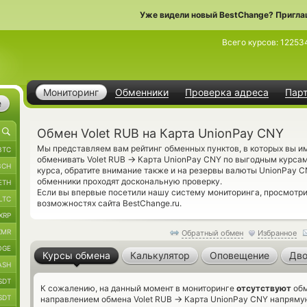
Уже видели новый BestChange? Пригла
Всего курсов:
12253
Мониторинг
Обменники
Проверка адреса
Пар
е
Обмен Volet RUB на Карта UnionPay CNY
Мы представляем вам рейтинг обменных пунктов, в которых вы и
BTC
→
обменивать Volet RUB
Карта UnionPay CNY по выгодным курсам
BCH
курса, обратите внимание также и на резервы валюты UnionPay 
обменники проходят доскональную проверку.
ETH
Если вы впервые посетили нашу систему мониторинга, просмотр
LTC
возможностях сайта BestChange.ru.
XRP
XMR
Обратный обмен
Избранное
OGE
Курсы обмена
Калькулятор
Оповещение
Дво
ASH
SDT
К сожалению, на данный момент в мониторинге
отсутствуют
обм
SDT
→
направлением обмена Volet RUB
Карта UnionPay CNY напрямую