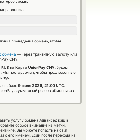
которое время.
направления:
словия проведения обмена, чтобы
о обмена
— через транзитную валюту или
nPay CNY.
t RUB на Карта UnionPay CNY
, будем
в. Мы постараемся, чтобы предложенные
hange.
нас в базе
9 июля 2026, 21:00 UTC
.
ionPay, суммарный резерв обменников
тавить услугу обмена Адвансед кэш в
ратите особое внимание на метки,
ейтинге. Вы можете попасть на сайт
и с его именем. Если после перехода на