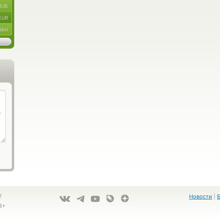
RUB
EUR
UAH
!
Новости
|
8+