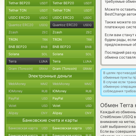
требуемые обмен
Tether BEP20
Tether BEP20
USDT
USDT
Можете оставит
Tether TON
Tether TON
USDT
USDT
BestChange авто
USDC ERC20
USDC ERC20
USDC
USDC
Также можете о
Quantoz ERC20
Quantoz ERC20
USDQ
USDQ
платежную систе
Zcash
Zcash
ZEC
ZEC
Если вам станут
TRON
TRON
будем рады, есл
TRX
TRX
предложенные об
BNB BEP20
BNB BEP20
BNB
BNB
Последний раз к
Solana
Solana
SOL
SOL
обмена составл
Terra
Terra
LUNA
LUNA
Gram (Toncoin)
Gram (Toncoin)
GRAM
GRAM
В целях противоде
Электронные деньги
обменные пункты п
В случае если тра
WebMoney
WebMoney
WMZ
WMZ
обменную операци
ЮMoney
ЮMoney
соблюдения требов
RUB
RUB
PayPal
PayPal
USD
USD
Обмен Terra
Volet
Volet
USD
USD
Каждый из обменных
Alipay
Alipay
CNY
CNY
Стейблкоин USDQ в
Банковские счета и карты
внимание на метки,
сайт выбранного ва
Банковская карта
Банковская карта
USD
USD
Если вы совершили 
Банковская карта
Банковская карта
RUB
RUB