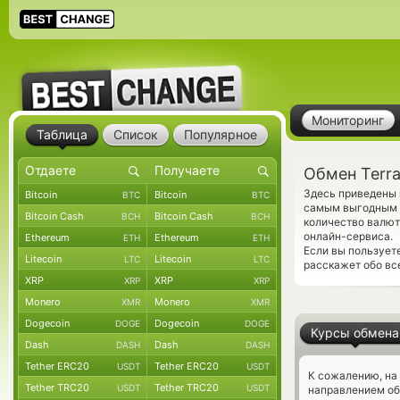
Мониторинг
Таблица
Список
Популярное
Обмен Terr
Здесь приведены 
Bitcoin
Bitcoin
BTC
BTC
самым выгодным к
Bitcoin Cash
Bitcoin Cash
BCH
BCH
количество валют
онлайн-сервиса.
Ethereum
Ethereum
ETH
ETH
Если вы пользует
Litecoin
Litecoin
LTC
LTC
расскажет обо вс
XRP
XRP
XRP
XRP
Monero
Monero
XMR
XMR
Dogecoin
Dogecoin
DOGE
DOGE
Курсы обмена
Dash
Dash
DASH
DASH
Tether ERC20
Tether ERC20
USDT
USDT
К сожалению, на
Tether TRC20
Tether TRC20
USDT
USDT
направлением об