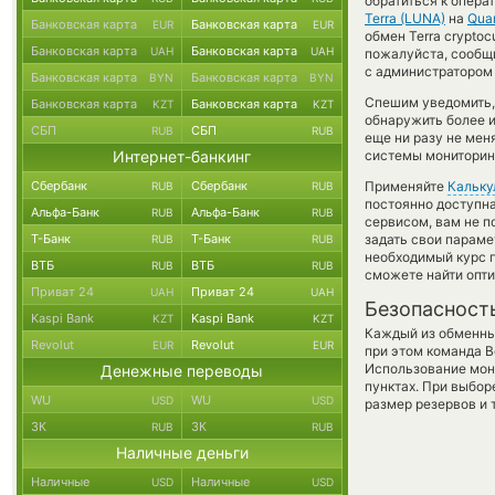
обратиться к опера
Terra (LUNA)
на
Qua
Банковская карта
Банковская карта
EUR
EUR
обмен Terra crypto
Банковская карта
Банковская карта
UAH
UAH
пожалуйста, сообщ
с администратором 
Банковская карта
Банковская карта
BYN
BYN
Спешим уведомить,
Банковская карта
Банковская карта
KZT
KZT
обнаружить более и
СБП
СБП
RUB
RUB
еще ни разу не ме
Интернет-банкинг
системы мониторинг
Сбербанк
Сбербанк
Применяйте
Кальку
RUB
RUB
постоянно доступн
Альфа-Банк
Альфа-Банк
RUB
RUB
сервисом, вам не п
Т-Банк
Т-Банк
задать свои параме
RUB
RUB
необходимый курс п
ВТБ
ВТБ
RUB
RUB
сможете найти опти
Приват 24
Приват 24
UAH
UAH
Безопасност
Kaspi Bank
Kaspi Bank
KZT
KZT
Каждый из обменны
Revolut
Revolut
EUR
EUR
при этом команда 
Использование мон
Денежные переводы
пунктах. При выбор
WU
WU
USD
USD
размер резервов и 
ЗК
ЗК
RUB
RUB
Наличные деньги
Наличные
Наличные
USD
USD