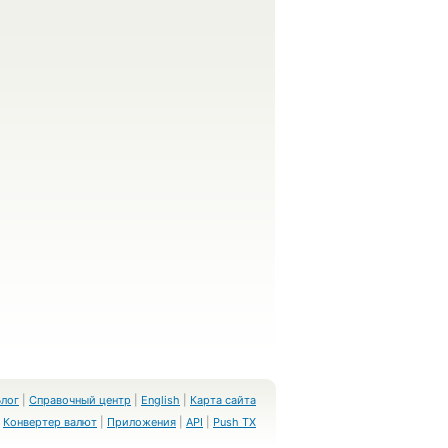
Блог
|
Справочный центр
|
English
|
Карта сайта
Конвертер валют
|
Приложения
|
API
|
Push TX