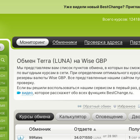
Уже видели новый BestChange? Пригла
Всего курсов:
12418
Мониторинг
Обменники
Проверка адреса
Пар
е
Обмен Terra (LUNA) на Wise GBP
Мы представляем вам список пунктов обмена, в которых вы смож
BTC
по выгодным курсам в сети. При определении оптимального курса
BCH
резервы валюты Wise GBP. Все представленные нашим сайтом п
проверку.
ETH
Если вы решили воспользоваться нашим сервисом в первый раз, 
LTC
видео
, которое расскажет обо всех функциях BestChange.ru.
XRP
XMR
Обратный обмен
Избранное
OGE
Курсы обмена
Калькулятор
Оповещение
Дво
ASH
SDT
Обменник
Отдаете
Полу
▲
SDT
от 28 961
99Rates
34.071550
1
LUNA
GBP W