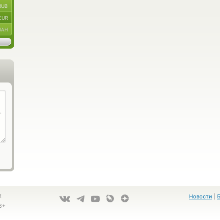
RUB
EUR
UAH
!
Новости
|
8+