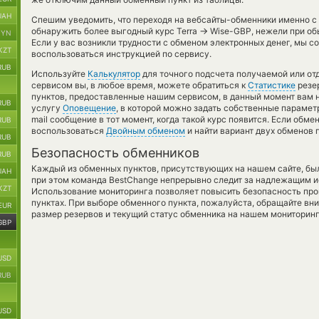
UAH
Спешим уведомить, что переходя на вебсайты-обменники именно с
→
обнаружить более выгодный курс Terra
Wise-GBP, нежели при об
BYN
Если у вас возникли трудности с обменом электронных денег, мы с
KZT
воспользоваться инструкцией по сервису.
RUB
Используйте
Калькулятор
для точного подсчета получаемой или от
сервисом вы, в любое время, можете обратиться к
Статистике
резер
пунктов, предоставленные нашим сервисом, в данный момент вам 
RUB
услугу
Оповещение
, в которой можно задать собственные параметр
mail сообщение в тот момент, когда такой курс появится. Если обм
RUB
воспользоваться
Двойным обменом
и найти вариант двух обменов 
RUB
Безопасность обменников
RUB
Каждый из обменных пунктов, присутствующих на нашем сайте, бы
UAH
при этом команда BestChange непрерывно следит за надлежащим и
KZT
Использование мониторинга позволяет повысить безопасность пр
пунктах. При выборе обменного пункта, пожалуйста, обращайте вн
EUR
размер резервов и текущий статус обменника на нашем мониторинг
GBP
USD
RUB
USD