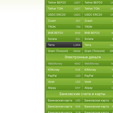
Tether BEP20
Tether BEP20
USDT
U
Tether TON
Tether TON
USDT
U
USDC ERC20
USDC ERC20
USDC
U
Zcash
Zcash
ZEC
TRON
TRON
TRX
BNB BEP20
BNB BEP20
BNB
Solana
Solana
SOL
Terra
Terra
LUNA
L
Gram (Toncoin)
Gram (Toncoin)
GRAM
G
Электронные деньги
WebMoney
WebMoney
WMZ
W
ЮMoney
ЮMoney
RUB
PayPal
PayPal
USD
Volet
Volet
USD
Alipay
Alipay
CNY
Банковские счета и карты
Банковская карта
Банковская карта
USD
Банковская карта
Банковская карта
RUB
Банковская карта
Банковская карта
EUR