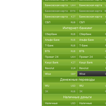
Банковская карта
Банковская карта
UAH
Банковская карта
Банковская карта
BYN
Банковская карта
Банковская карта
KZT
СБП
СБП
RUB
Интернет-банкинг
Сбербанк
Сбербанк
RUB
Альфа-Банк
Альфа-Банк
RUB
Т-Банк
Т-Банк
RUB
ВТБ
ВТБ
RUB
Приват 24
Приват 24
UAH
Kaspi Bank
Kaspi Bank
KZT
Revolut
Revolut
EUR
Wise
Wise
GBP
Денежные переводы
WU
WU
USD
ЗК
ЗК
RUB
Наличные деньги
Наличные
Наличные
USD