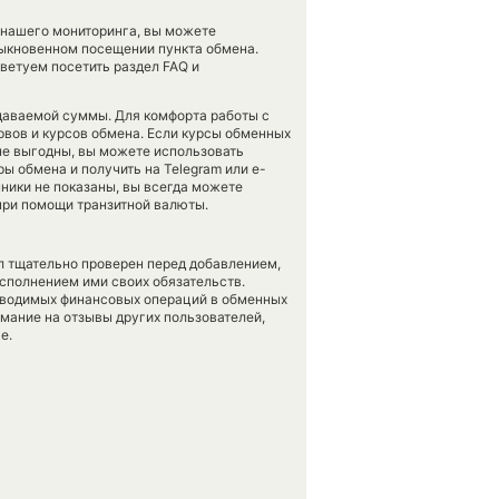
 нашего мониторинга, вы можете
ыкновенном посещении пункта обмена.
оветуем посетить раздел FAQ и
даваемой суммы. Для комфорта работы с
вов и курсов обмена. Если курсы обменных
не выгодны, вы можете использовать
ы обмена и получить на Telegram или e-
енники не показаны, вы всегда можете
при помощи транзитной валюты.
л тщательно проверен перед добавлением,
сполнением ими своих обязательств.
оводимых финансовых операций в обменных
имание на отзывы других пользователей,
е.