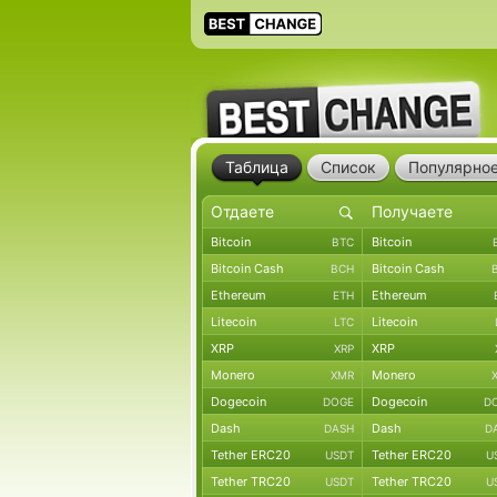
Таблица
Список
Популярно
Bitcoin
Bitcoin
BTC
Bitcoin Cash
Bitcoin Cash
BCH
Ethereum
Ethereum
ETH
Litecoin
Litecoin
LTC
XRP
XRP
XRP
Monero
Monero
XMR
Dogecoin
Dogecoin
DOGE
D
Dash
Dash
DASH
D
Tether ERC20
Tether ERC20
USDT
U
Tether TRC20
Tether TRC20
USDT
U