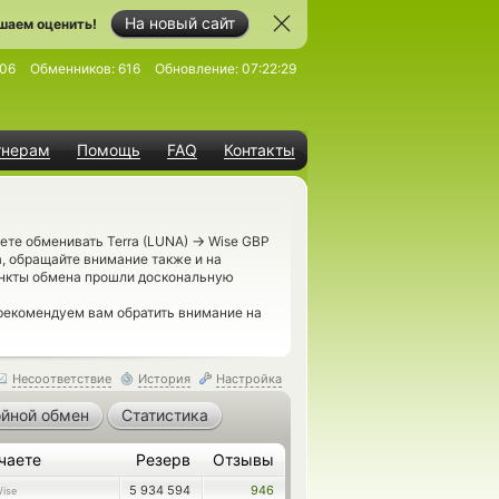
На новый сайт
шаем оценить!
06
Обменников:
616
Обновление:
07:22:29
тнерам
Помощь
FAQ
Контакты
→
ете обменивать Terra (LUNA)
Wise GBP
, обращайте внимание также и на
ункты обмена прошли доскональную
рекомендуем вам обратить внимание на
Несоответствие
История
Настройка
йной обмен
Статистика
чаете
Резерв
Отзывы
5 934 594
946
ise