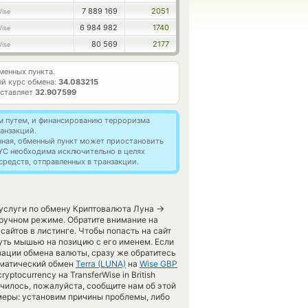
7 889 169
2051
ise
6 984 982
1740
ise
80 569
2177
ise
енных пункта.
й курс обмена:
34.083215
оставляет
32.907599
м путем, и финансированию терроризма
анзакций.
нная, обменный пункт может приостановить
YC необходима исключительно в целях
редств, отправленных в транзакции.
→
 услуги по обмену Криптовалюта Луна
 ручном режиме. Обратите внимание на
айтов в листинге. Чтобы попасть на сайт
уть мышью на позицию с его именем. Если
зации обмена валюты, сразу же обратитесь
томатический обмен
Terra (LUNA)
на
Wise GBP
tocurrency на TransferWise in British
чилось, пожалуйста, сообщите нам об этой
еры: установим причины проблемы, либо