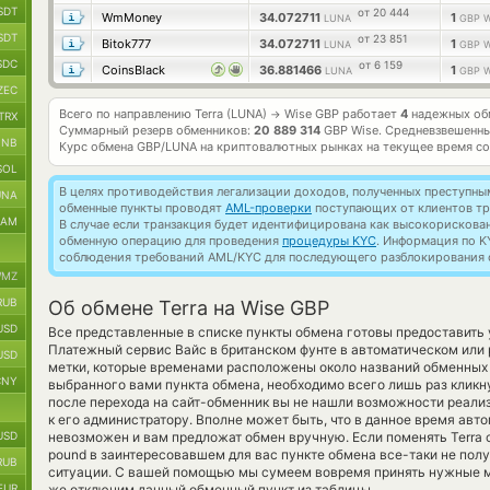
SDT
от 20 444
WmMoney
34.072711
1
LUNA
GBP W
SDT
от 23 851
Bitok777
34.072711
1
LUNA
GBP W
SDC
от 6 159
CoinsBlack
36.881466
1
LUNA
GBP W
ZEC
Всего по направлению Terra (LUNA)
Wise GBP работает
4
надежных обм
→
TRX
Суммарный резерв обменников:
20 889 314
GBP Wise.
Средневзвешенны
BNB
Курс обмена
GBP/LUNA
на криптовалютных рынках на текущее время с
SOL
В целях противодействия легализации доходов, полученных преступны
UNA
обменные пункты проводят
AML-проверки
поступающих от клиентов тр
RAM
В случае если транзакция будет идентифицирована как высокорискова
обменную операцию для проведения
процедуры KYC
. Информация по K
соблюдения требований AML/KYC для последующего разблокирования с
MZ
RUB
Об обмене Terra на Wise GBP
USD
Все представленные в списке пункты обмена готовы предоставить
Платежный сервис Вайс в британском фунте в автоматическом или
USD
метки, которые временами расположены около названий обменных с
CNY
выбранного вами пункта обмена, необходимо всего лишь раз кликн
после перехода на сайт-обменник вы не нашли возможности реали
к его администратору. Вполне может быть, что в данное время ав
USD
невозможен и вам предложат обмен вручную. Если поменять Terra cryp
pound в заинтересовавшем для вас пункте обмена все-таки не полу
RUB
ситуации. С вашей помощью мы сумеем вовремя принять нужные м
EUR
же отключим данный обменный пункт из таблицы.