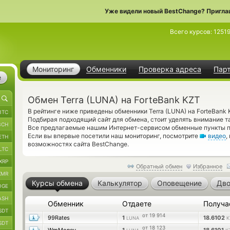
Уже видели новый BestChange? Пригла
Всего курсов:
1251
Мониторинг
Обменники
Проверка адреса
Пар
е
Обмен Terra (LUNA) на ForteBank KZT
В рейтинге ниже приведены обменники Terra (LUNA) на ForteBank
BTC
Подбирая подходящий сайт для обмена, стоит уделять внимание т
BCH
Все предлагаемые нашим Интернет-сервисом обменные пункты п
Если вы впервые посетили наш мониторинг, посмотрите
видео
,
ETH
возможностях сайта BestChange.
LTC
XRP
Обратный обмен
Избранное
XMR
Курсы обмена
Калькулятор
Оповещение
Дво
OGE
ASH
Обменник
Отдаете
Получа
SDT
от 19 914
99Rates
1
18.6102
LUNA
K
SDT
от 18 123