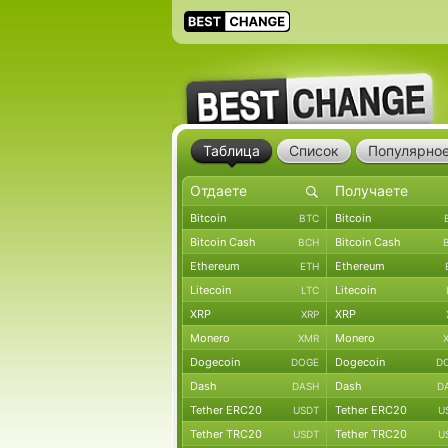
Таблица
Список
Популярно
Bitcoin
Bitcoin
BTC
Bitcoin Cash
Bitcoin Cash
BCH
Ethereum
Ethereum
ETH
Litecoin
Litecoin
LTC
XRP
XRP
XRP
Monero
Monero
XMR
Dogecoin
Dogecoin
DOGE
D
Dash
Dash
DASH
D
Tether ERC20
Tether ERC20
USDT
U
Tether TRC20
Tether TRC20
USDT
U