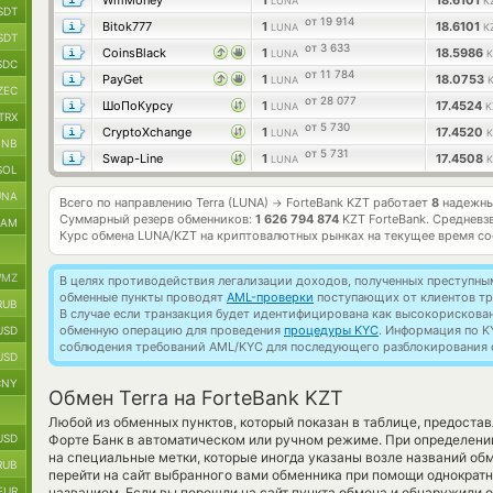
WmMoney
1
18.6101
LUNA
K
SDT
от 19 914
Bitok777
1
18.6101
LUNA
K
SDT
от 3 633
CoinsBlack
1
18.5986
LUNA
K
SDC
от 11 784
PayGet
1
18.0753
LUNA
K
ZEC
от 28 077
ШоПоКурсу
1
17.4524
LUNA
K
TRX
от 5 730
CryptoXchange
1
17.4520
LUNA
K
BNB
от 5 731
Swap-Line
1
17.4508
LUNA
K
SOL
UNA
Всего по направлению Terra (LUNA)
ForteBank KZT работает
8
надежны
→
Суммарный резерв обменников:
1 626 794 874
KZT ForteBank.
Средневз
RAM
Курс обмена
LUNA/KZT
на криптовалютных рынках на текущее время с
MZ
В целях противодействия легализации доходов, полученных преступны
обменные пункты проводят
AML-проверки
поступающих от клиентов тр
RUB
В случае если транзакция будет идентифицирована как высокорискова
обменную операцию для проведения
процедуры KYC
. Информация по K
USD
соблюдения требований AML/KYC для последующего разблокирования с
USD
CNY
Обмен Terra на ForteBank KZT
Любой из обменных пунктов, который показан в таблице, предоста
USD
Форте Банк в автоматическом или ручном режиме. При определени
на специальные метки, которые иногда указаны возле названий об
RUB
перейти на сайт выбранного вами обменника при помощи однократн
EUR
названием. Если вы перешли на сайт пункта обмена и обнаружили 