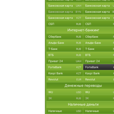
Банковская карта
Банковская карта
UAH
Банковская карта
Банковская карта
BYN
Банковская карта
Банковская карта
KZT
СБП
СБП
RUB
Интернет-банкинг
Сбербанк
Сбербанк
RUB
Альфа-Банк
Альфа-Банк
RUB
Т-Банк
Т-Банк
RUB
ВТБ
ВТБ
RUB
Приват 24
Приват 24
UAH
ForteBank
ForteBank
KZT
Kaspi Bank
Kaspi Bank
KZT
Revolut
Revolut
EUR
Денежные переводы
WU
WU
USD
ЗК
ЗК
RUB
Наличные деньги
Наличные
Наличные
USD