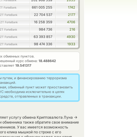
202 968 539
2055
ZT ForteBank
661 005 255
1742
ZT ForteBank
22 704 537
2177
ZT ForteBank
16 258 359
4706
ZT ForteBank
984 736
216
ZT ForteBank
63 393 857
4930
ZT ForteBank
98 474 336
1933
ZT ForteBank
х обменных пунктов.
вешенный курс обмена:
18.488642
оставляет
19.541317
м путем, и финансированию терроризма
анзакций.
нная, обменный пункт может приостановить
YC необходима исключительно в целях
редств, отправленных в транзакции.
→
вляет услугу обмена Криптовалюта Луна
и обменника также обратите свое внимание
менников. У вас имеется возможность
ого клика мышкой по строке с его
осложнения с обменом валют, вам стоит