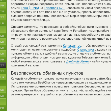
обратиться к администратору сайта-обменника. Вполне может быть
UAH
обмен
Terra (LUNA)
на
ForteBank KZT
невозможен и вам предложат о
BYN
cryptocurrency на Forte Bank все же не удалось, просим оповестит
сможем вовремя принять необходимые меры: определим причины п
KZT
обмена валют из таблицы.
RUB
Спешим заметить, что переходя на вебсайты-обменники именно с 
→
обнаружить более выгодный курс Terra
ForteBank, чем при обычн
ни разу не меняли электронные деньги данным способом и это ва
RUB
мониторинга, просто воспользуйтесь специальной инструкцией из 
RUB
Старайтесь каждый раз применять
Калькулятор
, чтобы проверить 
RUB
мониторинге постоянно доступна подробная
Статистика
о курсах и 
пунктов обмена валют удобный вам курс, не спешите с обменом, и
RUB
информацию о благоприятном для вас курсе на Telegram или e-mail.
UAH
любой момент, можете использовать
Двойной обмен
и найти лучши
транзитной валюты.
KZT
KZT
Безопасность обменных пунктов
EUR
Каждый из обменных пунктов, присутствующих на нашем сайте, бы
при этом команда BestChange непрерывно следит за надлежащим и
Использование мониторинга позволяет повысить безопасность пр
USD
пунктах. При выборе обменного пункта, пожалуйста, обращайте вн
размер резервов и текущий статус обменника на нашем мониторинг
RUB
USD