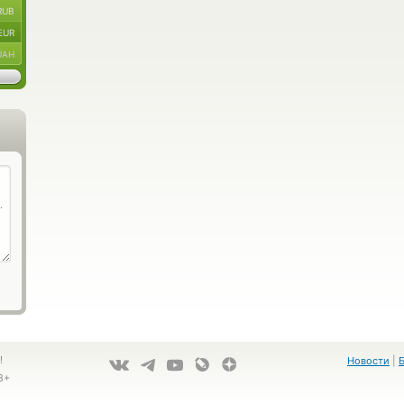
RUB
EUR
UAH
!
Новости
|
8+