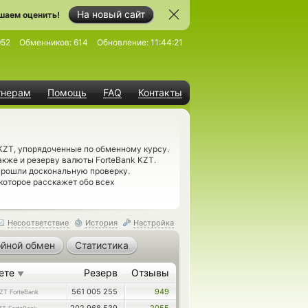
На новый сайт
шаем оценить!
952
Обменников:
614
Обновление:
11:44:21
тнерам
Помощь
FAQ
Контакты
 KZT, упорядоченные по обменному курсу.
акже и резерву валюты ForteBank KZT.
рошли доскональную проверку.
 которое расскажет обо всех
Несоответствие
История
Настройка
йной обмен
Статистика
ете
Резерв
Отзывы
▼
561 005 255
949
ZT ForteBank