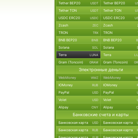
Tether BEP20
Tether BEP20
USDT
U
Tether TON
Tether TON
USDT
U
USDC ERC20
USDC ERC20
USDC
U
Zcash
Zcash
ZEC
TRON
TRON
TRX
BNB BEP20
BNB BEP20
BNB
Solana
Solana
SOL
Terra
Terra
LUNA
L
Gram (Toncoin)
Gram (Toncoin)
GRAM
G
Электронные деньги
WebMoney
WebMoney
WMZ
W
ЮMoney
ЮMoney
RUB
PayPal
PayPal
USD
Volet
Volet
USD
Alipay
Alipay
CNY
Банковские счета и карты
Банковская карта
Банковская карта
USD
Банковская карта
Банковская карта
RUB
Банковская карта
Банковская карта
EUR