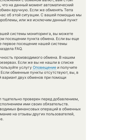
, что на данный момент автоматический
бмен вручную. Если же обменять Terra
ь нас об этой ситуации. С вашей помощью мы
роблемы, или же исключим данный пункт
нашей системы мониторинга, вы можете
ом посещении пункта обмена. Если вы еще
ше первое посещение нашей системы
раздела FAQ.
точность производимого обмена. В нашем
резервах. Если же вы не нашли в списке
спользуйте услугу
Оповещение
и получите
 Если обменные пункты отсутствуют, вы, в
й вариант двух обменов при помощи
л тщательно проверен перед добавлением,
сполнением ими своих обязательств.
оводимых финансовых операций в обменных
имание на отзывы других пользователей,
е.