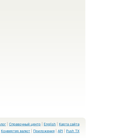
Блог
|
Справочный центр
|
English
|
Карта сайта
Конвертер валют
|
Приложения
|
API
|
Push TX