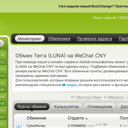
Уже видели новый BestChange? Пригла
Всего курсов:
12505
Мониторинг
Обменники
Проверка адреса
Пар
е
Обмен Terra (LUNA) на WeChat CNY
При помощи нашего онлайн-сервиса любой пользователь может уз
BTC
(LUNA) на WeChat CNY по выгодному курсу. Подбирая обменный с
BCH
резерв валюты WeChat CNY. Все обменные пункты, размещаемые 
проверены администраторами.
ETH
Для пользователей, которые впервые решили воспользоваться мо
LTC
рекомендуем специальное
видео
, которое расскажет о функци
XRP
XMR
Обратный обмен
Избранное
OGE
Курсы обмена
Калькулятор
Оповещение
Дво
ASH
SDT
Обменник
Отдаете
Пол
▲
SDT
от 3 782
CyberMoney
3.78188932
1
LUNA
CNY