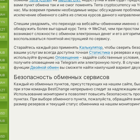
вами пункт обмена так и не смог поменять Terra cryptocurrency на 
EUR
нас. Мы вовремя примем необходимые меры: обсуждение проблемы
UAH
исключение обменного сайта из списка курсов данного направлени
BYN
Спешим уведомить, что переходя на вебсайты-обменники именно с
→
обнаружить более выгодный курс Terra
WeChat, чем при простом 
KZT
возникают сложности с обменом электронных денег и его алгоритм
RUB
воспользоваться понятной инструкцией по сервису.
Старайтесь каждый раз применять
Калькулятор
, чтобы сверить бе
вашим услугам всегда доступна точная
Статистика
о резервах и ку
RUB
используйте функцию
Оповещение
– задайте собственные условия,
RUB
получите оповещение на Telegram или электронную почту. В случа
функции
Двойной обмен
вы сможете найти наилучший вариант двух
RUB
RUB
Безопасность обменных сервисов
UAH
Каждый из обменных пунктов, присутствующих на нашем сайте, бы
при этом команда BestChange непрерывно следит за надлежащим и
KZT
Использование мониторинга позволяет повысить безопасность пр
EUR
пунктах. При выборе обменного пункта, пожалуйста, обращайте вн
размер резервов и текущий статус обменника на нашем мониторинг
USD
RUB
USD