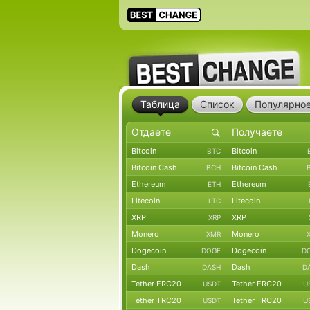
Таблица
Список
Популярно
Bitcoin
Bitcoin
BTC
Bitcoin Cash
Bitcoin Cash
BCH
Ethereum
Ethereum
ETH
Litecoin
Litecoin
LTC
XRP
XRP
XRP
Monero
Monero
XMR
Dogecoin
Dogecoin
DOGE
D
Dash
Dash
DASH
D
Tether ERC20
Tether ERC20
USDT
U
Tether TRC20
Tether TRC20
USDT
U