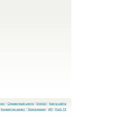
Блог
|
Справочный центр
|
English
|
Карта сайта
Конвертер валют
|
Приложения
|
API
|
Push TX