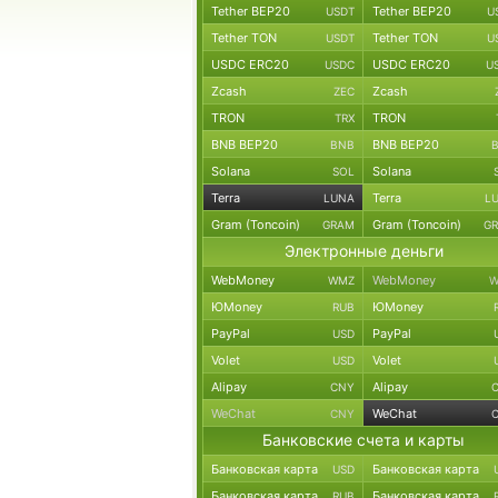
Tether BEP20
Tether BEP20
USDT
U
Tether TON
Tether TON
USDT
U
USDC ERC20
USDC ERC20
USDC
U
Zcash
Zcash
ZEC
TRON
TRON
TRX
BNB BEP20
BNB BEP20
BNB
Solana
Solana
SOL
Terra
Terra
LUNA
L
Gram (Toncoin)
Gram (Toncoin)
GRAM
G
Электронные деньги
WebMoney
WebMoney
WMZ
W
ЮMoney
ЮMoney
RUB
PayPal
PayPal
USD
Volet
Volet
USD
Alipay
Alipay
CNY
WeChat
WeChat
CNY
Банковские счета и карты
Банковская карта
Банковская карта
USD
Банковская карта
Банковская карта
RUB