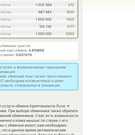
1 020 364
212
 WeChat
987 483
1920
 WeChat
1 500 000
1425
 WeChat
102 135
2177
 WeChat
1 500 000
3303
 WeChat
обменных пунктов.
ный курс обмена:
3.815808
оставляет
3.637079
м путем, и финансированию терроризма
анзакций.
нная, обменный пункт может приостановить
YC необходима исключительно в целях
редств, отправленных в транзакции.
→
ет услуги обмена Криптовалюта Луна
ме. При выборе обменника также обратите
званий обменников. У вас есть возможность
ничного клика мышью по строке с его
мы с обменом валют, вам необходимо
, что в данное время автоматические
ожен обмен вручную. Если же выбранный