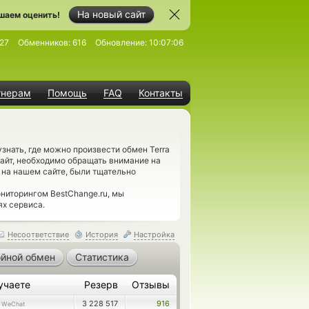
На новый сайт
шаем оценить!
27
Обменников:
616
Обновление:
10:07:06
тнерам
Помощь
FAQ
Контакты
нать, где можно произвести обмен Terra
айт, необходимо обращать внимание на
на нашем сайте, были тщательно
ниторингом BestChange.ru, мы
ях сервиса.
Несоответствие
История
Настройка
йной обмен
Статистика
учаете
Резерв
Отзывы
3 228 517
916
 WeChat