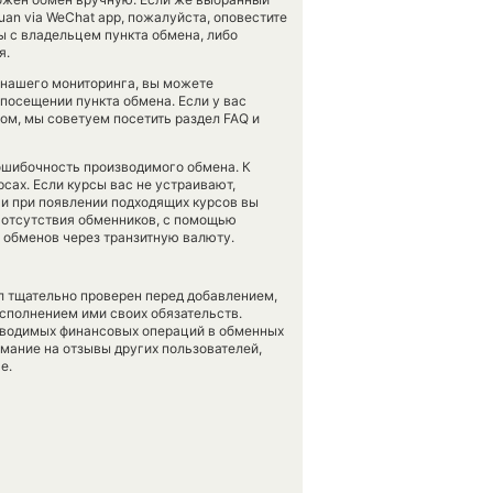
Yuan via WeChat app, пожалуйста, оповестите
 с владельцем пункта обмена, либо
я.
 нашего мониторинга, вы можете
посещении пункта обмена. Если у вас
ом, мы советуем посетить раздел FAQ и
зошибочность производимого обмена. К
рсах. Если курсы вас не устраивают,
 и при появлении подходящих курсов вы
е отсутствия обменников, с помощью
 обменов через транзитную валюту.
л тщательно проверен перед добавлением,
сполнением ими своих обязательств.
оводимых финансовых операций в обменных
имание на отзывы других пользователей,
е.