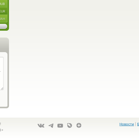
RUB
EUR
UAH
!
Новости
|
8+