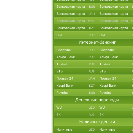
Банковская карта
Банковская карта
EUR
Банковская карта
Банковская карта
UAH
Банковская карта
Банковская карта
BYN
Банковская карта
Банковская карта
KZT
СБП
СБП
RUB
Интернет-банкинг
Сбербанк
Сбербанк
RUB
Альфа-Банк
Альфа-Банк
RUB
Т-Банк
Т-Банк
RUB
ВТБ
ВТБ
RUB
Приват 24
Приват 24
UAH
Kaspi Bank
Kaspi Bank
KZT
Revolut
Revolut
EUR
Денежные переводы
WU
WU
USD
ЗК
ЗК
RUB
Наличные деньги
Наличные
Наличные
USD