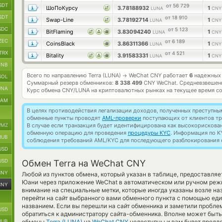
SDT
от 56 729
ШоПоКурсу
3.78188932
1
LUNA
CNY
SDT
от 18 910
Swap-Line
3.78192714
1
LUNA
CNY
SDC
от 5 123
BitFlaming
3.83094240
1
LUNA
CNY
ZEC
от 6 189
CoinsBlack
3.86311366
1
LUNA
CNY
TRX
от 4 521
Bitality
3.91583331
1
LUNA
CNY
BNB
Всего по направлению Terra (LUNA)
WeChat CNY работает
6
надежных 
→
SOL
Суммарный резерв обменников:
8 338 499
CNY WeChat.
Средневзвешен
UNA
Курс обмена
CNY/LUNA
на криптовалютных рынках на текущее время с
RAM
В целях противодействия легализации доходов, полученных преступны
обменные пункты проводят
AML-проверки
поступающих от клиентов тр
MZ
В случае если транзакция будет идентифицирована как высокорискова
обменную операцию для проведения
процедуры KYC
. Информация по K
RUB
соблюдения требований AML/KYC для последующего разблокирования с
USD
USD
Обмен Terra на WeChat CNY
CNY
Любой из пунктов обмена, который указан в таблице, предоставля
Юани через приложение WeChat в автоматическом или ручном режи
CNY
внимание на специальные метки, которые иногда указаны возле на
перейти на сайт выбранного вами обменного пункта с помощью еди
названием. Если вы перешли на сайт обменника и заметили пробле
USD
обратиться к администратору сайта-обменника. Вполне может быть
RUB
обмены
Terra (LUNA)
на
WeChat CNY
недоступны и вам будет предл