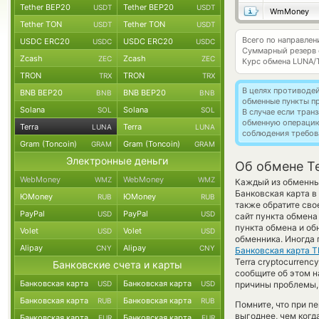
Tether BEP20
Tether BEP20
USDT
USDT
WmMoney
Tether TON
Tether TON
USDT
USDT
Всего по направлен
USDC ERC20
USDC ERC20
USDC
USDC
Суммарный резерв
Zcash
Zcash
ZEC
ZEC
Курс обмена
LUNA/
TRON
TRON
TRX
TRX
В целях противоде
BNB BEP20
BNB BEP20
BNB
BNB
обменные пункты п
Solana
Solana
SOL
SOL
В случае если тра
обменную операци
Terra
Terra
LUNA
LUNA
соблюдения требов
Gram (Toncoin)
Gram (Toncoin)
GRAM
GRAM
Электронные деньги
Об обмене Ter
WebMoney
WebMoney
WMZ
WMZ
Каждый из обменных
Банковская карта в
ЮMoney
ЮMoney
RUB
RUB
также обратите сво
PayPal
PayPal
USD
USD
сайт пункта обмена
пункта обмена и об
Volet
Volet
USD
USD
обменника. Иногда 
Alipay
Alipay
CNY
CNY
Банковская карта 
Terra cryptocurrenc
Банковские счета и карты
сообщите об этом 
Банковская карта
Банковская карта
USD
USD
причины проблемы, 
Банковская карта
Банковская карта
RUB
RUB
Помните, что при п
выгоднее, чем когд
Банковская карта
Банковская карта
EUR
EUR