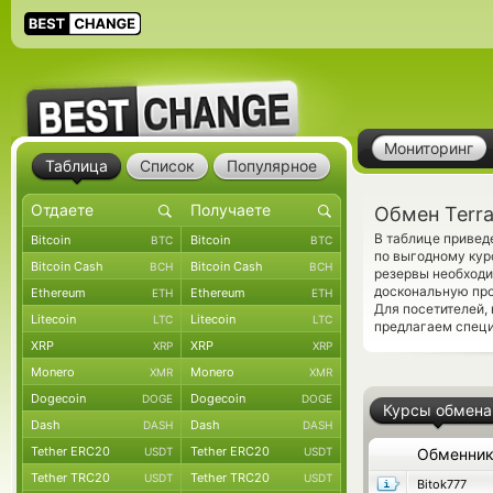
Мониторинг
Таблица
Список
Популярное
Обмен Terra
В таблице привед
Bitcoin
Bitcoin
BTC
BTC
по выгодному кур
Bitcoin Cash
Bitcoin Cash
BCH
BCH
резервы необход
доскональную про
Ethereum
Ethereum
ETH
ETH
Для посетителей,
Litecoin
Litecoin
LTC
LTC
предлагаем спец
XRP
XRP
XRP
XRP
Monero
Monero
XMR
XMR
Dogecoin
Dogecoin
DOGE
DOGE
Курсы обмена
Dash
Dash
DASH
DASH
Tether ERC20
Tether ERC20
USDT
USDT
Обменни
Tether TRC20
Tether TRC20
USDT
USDT
Bitok777