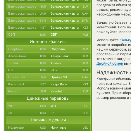
может быть, что в 
предложат обмен вр
Банковская карта
Банковская карта
EUR
EUR
вышло, рекомендуе
Банковская карта
Банковская карта
UAH
UAH
необходимые меры: 
Банковская карта
Банковская карта
BYN
BYN
Зачастую бывает та
мониторинг. Если в
Банковская карта
Банковская карта
KZT
KZT
пожалуйста, воспол
СБП
СБП
RUB
RUB
Используйте
Кальк
Интернет-банкинг
можете подробно и
Сбербанк
Сбербанк
нашим сервисом, в
RUB
RUB
собственные параме
Альфа-Банк
Альфа-Банк
RUB
RUB
тот момент, когда 
Т-Банк
Т-Банк
Двойной обмен
вы н
RUB
RUB
ВТБ
ВТБ
RUB
RUB
Надежность 
Приват 24
Приват 24
UAH
UAH
Каждый из обменны
при этом команда 
Kaspi Bank
Kaspi Bank
KZT
KZT
Использование мон
Revolut
Revolut
EUR
EUR
пунктах. При выбор
размер резервов и 
Денежные переводы
WU
WU
USD
USD
ЗК
ЗК
RUB
RUB
Наличные деньги
Наличные
Наличные
USD
USD