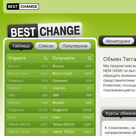
Мониторинг
Таблица
Список
Популярное
Обмен Terr
Мы предлагаем ва
Bitcoin
Bitcoin
BTC
BTC
NEM (XEM) по выг
Bitcoin Cash
Bitcoin Cash
BCH
BCH
обращать внимани
представителями 
Ethereum
Ethereum
ETH
ETH
Клиентам, посещ
Litecoin
Litecoin
LTC
LTC
показывающий все
XRP
XRP
XRP
XRP
Monero
Monero
XMR
XMR
Dogecoin
Dogecoin
DOGE
DOGE
Курсы обмена
Dash
Dash
DASH
DASH
Tether ERC20
Tether ERC20
USDT
USDT
К сожалению, на
Tether TRC20
Tether TRC20
USDT
USDT
направлением об