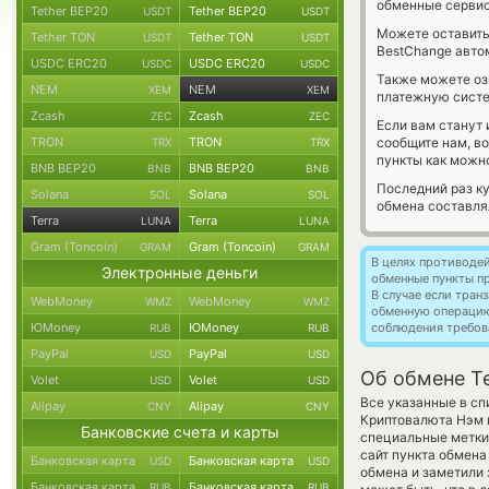
обменные сервис
Tether BEP20
Tether BEP20
USDT
USDT
Можете оставит
Tether TON
Tether TON
USDT
USDT
BestChange авто
USDC ERC20
USDC ERC20
USDC
USDC
Также можете о
NEM
NEM
XEM
XEM
платежную систе
Zcash
Zcash
ZEC
ZEC
Если вам станут
TRON
TRON
сообщите нам, в
TRX
TRX
пункты как можно
BNB BEP20
BNB BEP20
BNB
BNB
Последний раз к
Solana
Solana
SOL
SOL
обмена составл
Terra
Terra
LUNA
LUNA
Gram (Toncoin)
Gram (Toncoin)
GRAM
GRAM
В целях противоде
Электронные деньги
обменные пункты п
В случае если тра
WebMoney
WebMoney
WMZ
WMZ
обменную операци
ЮMoney
ЮMoney
соблюдения требов
RUB
RUB
PayPal
PayPal
USD
USD
Об обмене T
Volet
Volet
USD
USD
Все указанные в сп
Alipay
Alipay
CNY
CNY
Криптовалюта Нэм 
Банковские счета и карты
специальные метки,
сайт пункта обмена
Банковская карта
Банковская карта
USD
USD
обмена и заметили 
Банковская карта
Банковская карта
RUB
RUB