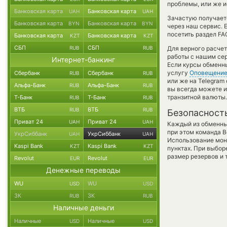
проблемы, или же и
Банковская карта
Банковская карта
UAH
UAH
Зачастую получаетс
Банковская карта
Банковская карта
BYN
BYN
через наш сервис. 
посетить раздел FA
Банковская карта
Банковская карта
KZT
KZT
СБП
СБП
RUB
RUB
Для верного расчет
работы с нашим сер
Интернет-банкинг
Если курсы обменн
услугу
Оповещени
Сбербанк
Сбербанк
RUB
RUB
или же на Telegram
Альфа-Банк
Альфа-Банк
RUB
RUB
вы всегда можете 
транзитной валюты.
Т-Банк
Т-Банк
RUB
RUB
ВТБ
ВТБ
RUB
RUB
Безопасност
Приват 24
Приват 24
UAH
UAH
Каждый из обменны
при этом команда 
УкрСиббанк
УкрСиббанк
UAH
UAH
Использование мон
Kaspi Bank
Kaspi Bank
KZT
KZT
пунктах. При выбор
размер резервов и 
Revolut
Revolut
EUR
EUR
Денежные переводы
WU
WU
USD
USD
ЗК
ЗК
RUB
RUB
Наличные деньги
Наличные
Наличные
USD
USD