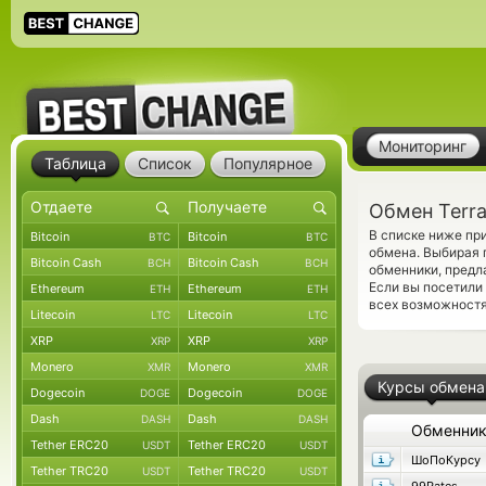
Мониторинг
Таблица
Список
Популярное
Обмен Terr
В списке ниже пр
Bitcoin
Bitcoin
BTC
BTC
обмена. Выбирая 
Bitcoin Cash
Bitcoin Cash
BCH
BCH
обменники, предл
Если вы посетили
Ethereum
Ethereum
ETH
ETH
всех возможностя
Litecoin
Litecoin
LTC
LTC
XRP
XRP
XRP
XRP
Monero
Monero
XMR
XMR
Курсы обмена
Dogecoin
Dogecoin
DOGE
DOGE
Dash
Dash
DASH
DASH
Обменни
Tether ERC20
Tether ERC20
USDT
USDT
ШоПоКурсу
Tether TRC20
Tether TRC20
USDT
USDT