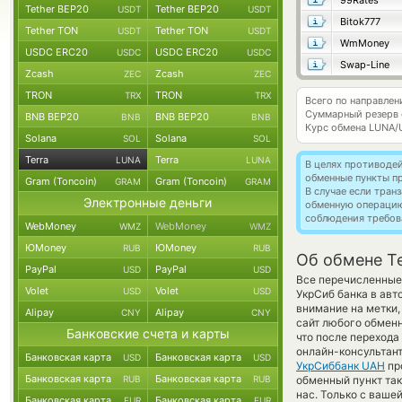
99Rates
Tether BEP20
Tether BEP20
USDT
USDT
Bitok777
Tether TON
Tether TON
USDT
USDT
WmMoney
USDC ERC20
USDC ERC20
USDC
USDC
Swap-Line
Zcash
Zcash
ZEC
ZEC
TRON
TRON
TRX
TRX
Всего по направлен
Суммарный резерв
BNB BEP20
BNB BEP20
BNB
BNB
Курс обмена
LUNA/
Solana
Solana
SOL
SOL
Terra
Terra
LUNA
LUNA
В целях противоде
обменные пункты п
Gram (Toncoin)
Gram (Toncoin)
GRAM
GRAM
В случае если тра
Электронные деньги
обменную операци
соблюдения требов
WebMoney
WebMoney
WMZ
WMZ
ЮMoney
ЮMoney
RUB
RUB
Об обмене Te
PayPal
PayPal
USD
USD
Все перечисленные
Volet
Volet
USD
USD
УкрСиб банка в авт
внимание на метки,
Alipay
Alipay
CNY
CNY
сайт любого обменн
Банковские счета и карты
что после перехода
онлайн-консультант
Банковская карта
Банковская карта
USD
USD
УкрСиббанк UAH
пр
Банковская карта
Банковская карта
RUB
RUB
обменный пункт так 
нас. Только с ваш
Банковская карта
Банковская карта
EUR
EUR