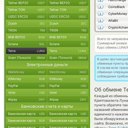
FastChange
Tether BEP20
Tether BEP20
USDT
USDT
CoinsBlack
Tether TON
Tether TON
USDT
USDT
CyberMoney
USDC ERC20
USDC ERC20
USDC
USDC
AlfaBit
Zcash
Zcash
ZEC
ZEC
CryptoXchan
TRON
TRON
TRX
TRX
BNB BEP20
BNB BEP20
BNB
BNB
Всего по направлен
Суммарный резерв
Solana
Solana
SOL
SOL
Курс обмена
LUNA/
Terra
Terra
LUNA
LUNA
Gram (Toncoin)
Gram (Toncoin)
GRAM
GRAM
В целях противоде
обменные пункты п
Электронные деньги
В случае если тра
WebMoney
WebMoney
обменную операци
WMZ
WMZ
соблюдения требов
ЮMoney
ЮMoney
RUB
RUB
PayPal
PayPal
USD
USD
Об обмене T
Volet
Volet
USD
USD
Каждый из обменных
Alipay
Alipay
CNY
CNY
Криптовалюта Лун
пункта обратите та
Банковские счета и карты
названий обменнико
Банковская карта
Банковская карта
USD
USD
единичного нажатия
была обнаружена в
Банковская карта
Банковская карта
RUB
RUB
сайта. Возможно, ч
Банковская карта
Банковская карта
EUR
EUR
обмены
Terra (LUNA