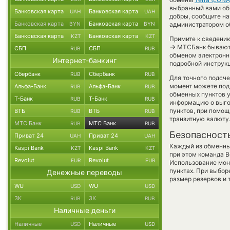
выбранный вами обме
Банковская карта
Банковская карта
UAH
UAH
добры, сообщите н
Банковская карта
Банковская карта
BYN
BYN
администратором об
Банковская карта
Банковская карта
KZT
KZT
Примите к сведению
→
МТСБанк бывают в
СБП
СБП
RUB
RUB
обменом электронны
Интернет-банкинг
подробной инструкц
Сбербанк
Сбербанк
RUB
RUB
Для точного подсче
момент можете под
Альфа-Банк
Альфа-Банк
RUB
RUB
обменных пунктов у
Т-Банк
Т-Банк
RUB
RUB
информацию о выгод
пунктов, при помо
ВТБ
ВТБ
RUB
RUB
транзитную валюту
МТС Банк
МТС Банк
RUB
RUB
Безопасност
Приват 24
Приват 24
UAH
UAH
Каждый из обменны
Kaspi Bank
Kaspi Bank
KZT
KZT
при этом команда 
Revolut
Revolut
EUR
EUR
Использование мон
пунктах. При выбор
Денежные переводы
размер резервов и 
WU
WU
USD
USD
ЗК
ЗК
RUB
RUB
Наличные деньги
Наличные
Наличные
USD
USD