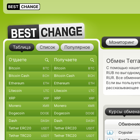
Мониторинг
Таблица
Список
Популярное
Обмен Terr
С помощью нашего
Bitcoin
Bitcoin
BTC
BTC
RUB по выгодному
Bitcoin Cash
Bitcoin Cash
BCH
BCH
RUR. Все обменни
Если вы пользует
Ethereum
Ethereum
ETH
ETH
рассказывающее о
Litecoin
Litecoin
LTC
LTC
XRP
XRP
XRP
XRP
Monero
Monero
XMR
XMR
Курсы обмена
Dogecoin
Dogecoin
DOGE
DOGE
Dash
Dash
DASH
DASH
Обменни
Tether ERC20
Tether ERC20
USDT
USDT
Crypster
Tether TRC20
Tether TRC20
USDT
USDT