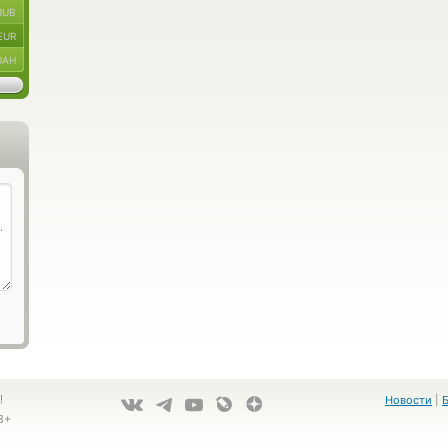
RUB
EUR
UAH
!
Новости
|
8+