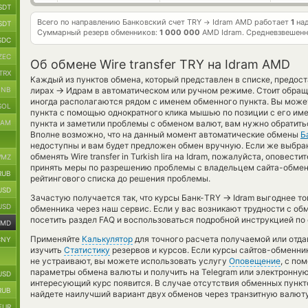
SDT
Всего по направлению Банковский счет TRY
Idram AMD работает
1
над
→
SDT
Суммарный резерв обменников:
1 000 000
AMD Idram.
Средневзвешенн
SDC
ZEC
Об обмене Wire transfer TRY на Idram AMD
TRX
Каждый из пунктов обмена, который представлен в списке, предос
→
BNB
лирах
Идрам в автоматическом или ручном режиме. Стоит обраща
иногда располагаются рядом с именем обменного пункта. Вы може
SOL
пункта с помощью однократного клика мышью по позиции с его име
RAM
пункта и заметили проблемы с обменом валют, вам нужно обратить
Вполне возможно, что на данный момент автоматические обмены
Б
недоступны и вам будет предложен обмен вручную. Если же выбран
обменять Wire transfer in Turkish lira на Idram, пожалуйста, оповес
MZ
принять меры по разрешению проблемы с владельцем сайта-обменн
RUB
рейтингового списка до решения проблемы.
USD
→
Зачастую получается так, что курсы Банк-TRY
Idram выгоднее тог
USD
обменника через наш сервис. Если у вас возникают трудности с о
посетить раздел FAQ и воспользоваться подробной инструкцией по 
AMD
Применяйте
Калькулятор
для точного расчета получаемой или отд
CNY
изучить
Статистику
резервов и курсов. Если курсы сайтов-обменни
не устраивают, вы можете использовать услугу
Оповещение
, с по
параметры обмена валюты и получить на Telegram или электронную 
USD
интересующий курс появится. В случае отсутствия обменных пунк
RUB
найдете наилучший вариант двух обменов через транзитную валюту
EUR