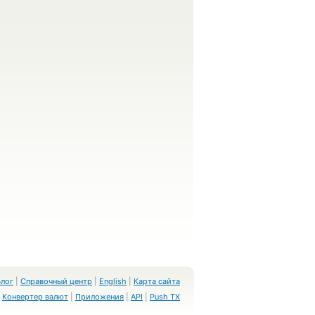
Блог
|
Справочный центр
|
English
|
Карта сайта
Конвертер валют
|
Приложения
|
API
|
Push TX