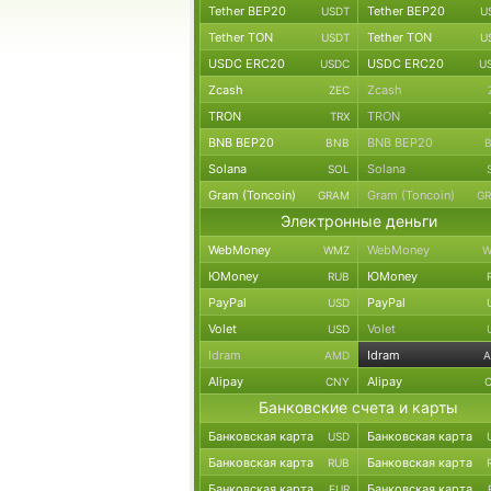
Tether BEP20
Tether BEP20
USDT
U
Tether TON
Tether TON
USDT
U
USDC ERC20
USDC ERC20
USDC
U
Zcash
Zcash
ZEC
TRON
TRON
TRX
BNB BEP20
BNB BEP20
BNB
Solana
Solana
SOL
Gram (Toncoin)
Gram (Toncoin)
GRAM
G
Электронные деньги
WebMoney
WebMoney
WMZ
W
ЮMoney
ЮMoney
RUB
PayPal
PayPal
USD
Volet
Volet
USD
Idram
Idram
AMD
Alipay
Alipay
CNY
Банковские счета и карты
Банковская карта
Банковская карта
USD
Банковская карта
Банковская карта
RUB
Банковская карта
Банковская карта
EUR