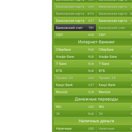
Банковская карта
Банковская карта
UAH
Банковская карта
Банковская карта
BYN
Банковская карта
Банковская карта
KZT
Банковский счет
Банковский счет
TRY
СБП
СБП
RUB
Интернет-банкинг
Сбербанк
Сбербанк
RUB
Альфа-Банк
Альфа-Банк
RUB
Т-Банк
Т-Банк
RUB
ВТБ
ВТБ
RUB
Приват 24
Приват 24
UAH
Kaspi Bank
Kaspi Bank
KZT
Revolut
Revolut
EUR
Денежные переводы
WU
WU
USD
ЗК
ЗК
RUB
Наличные деньги
Наличные
Наличные
USD