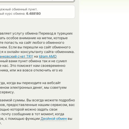
ежный обменный пункт.
ый курс обмена:
6.488180
тавляет услугу обмена Перевод в турецких
ть особое внимание на метки, которые
те попасть на сайт любого обменного
нем. Если вы перешли на сайт обменного
ся к онлайн-консультанту сайта-обменника.
анковский счет TRY
на
Idram AMD
ный вами пункт обмена так и не сумел
тите нас. Это поможет нам своевременно
ика, или же вовсе отключить его из
да, когда вы переходите на вебсайт
бменом электронных денег, мы советуем
сервису.
аваемой суммы. Вы всегда можете подробно
ков, предоставленные нашим сервисом, вас
мощью которой можно задать свои
почту сообщение в тот момент, когда
тов, с помощью функции
Двойной обмен
вы
.