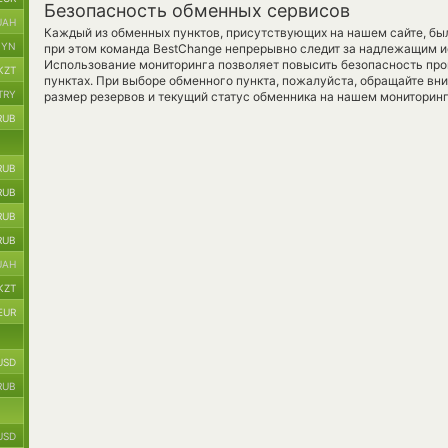
Безопасность обменных сервисов
UAH
Каждый из обменных пунктов, присутствующих на нашем сайте, бы
BYN
при этом команда BestChange непрерывно следит за надлежащим и
Использование мониторинга позволяет повысить безопасность пр
KZT
пунктах. При выборе обменного пункта, пожалуйста, обращайте вн
TRY
размер резервов и текущий статус обменника на нашем мониторинг
RUB
RUB
RUB
RUB
RUB
UAH
KZT
EUR
USD
RUB
USD