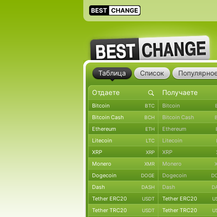
Таблица
Список
Популярно
Bitcoin
Bitcoin
BTC
Bitcoin Cash
Bitcoin Cash
BCH
Ethereum
Ethereum
ETH
Litecoin
Litecoin
LTC
XRP
XRP
XRP
Monero
Monero
XMR
Dogecoin
Dogecoin
DOGE
D
Dash
Dash
DASH
D
Tether ERC20
Tether ERC20
USDT
U
Tether TRC20
Tether TRC20
USDT
U