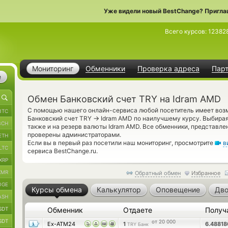
Уже видели новый BestChange? Пригла
Всего курсов:
12382
Мониторинг
Обменники
Проверка адреса
Пар
е
Обмен Банковский счет TRY на Idram AMD
С помощью нашего онлайн-сервиса любой посетитель имеет возм
BTC
→
Банковский счет TRY
Idram AMD по наилучшему курсу. Выбирая
BCH
также и на резерв валюты Idram AMD. Все обменники, представле
проверены администраторами.
ETH
Если вы в первый раз посетили наш мониторинг, просмотрите
в
LTC
сервиса BestChange.ru.
XRP
XMR
Обратный обмен
Избранное
OGE
Курсы обмена
Калькулятор
Оповещение
Дво
ASH
SDT
Обменник
Отдаете
Получ
SDT
от 20 000
Ex-ATM24
1
6.4881
TRY Банк