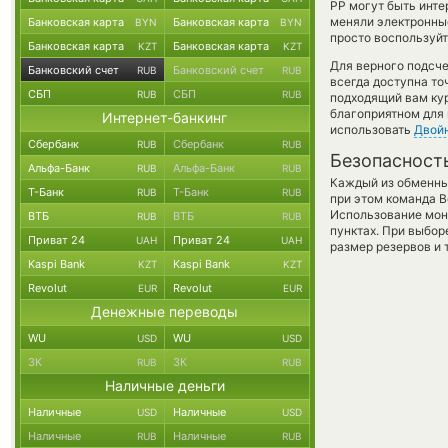
PP могут быть инте
меняли электронные
Банковская карта
Банковская карта
BYN
BYN
просто воспользуйт
Банковская карта
Банковская карта
KZT
KZT
Для верного подсче
Банковский счет
Банковский счет
RUB
RUB
всегда доступна т
СБП
СБП
RUB
RUB
подходящий вам кур
благоприятном для 
Интернет-банкинг
использовать
Двой
Сбербанк
Сбербанк
RUB
RUB
Безопасност
Альфа-Банк
Альфа-Банк
RUB
RUB
Каждый из обменны
Т-Банк
Т-Банк
RUB
RUB
при этом команда 
Использование мон
ВТБ
ВТБ
RUB
RUB
пунктах. При выбор
Приват 24
Приват 24
UAH
UAH
размер резервов и 
Kaspi Bank
Kaspi Bank
KZT
KZT
Revolut
Revolut
EUR
EUR
Денежные переводы
WU
WU
USD
USD
ЗК
ЗК
RUB
RUB
Наличные деньги
Наличные
Наличные
USD
USD
Наличные
Наличные
RUB
RUB