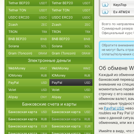
Tether BEP20
Tether BEP20
USDT
USDT
KeysTop
Tether TON
Tether TON
USDT
USDT
Ex-ATM24
USDC ERC20
USDC ERC20
USDC
USDC
Всего по направле
Zcash
Zcash
ZEC
ZEC
Суммарный резерв
TRON
TRON
TRX
TRX
Официальный курс
BNB BEP20
BNB BEP20
BNB
BNB
Обратите внимание
Solana
Solana
SOL
SOL
не могут быть отр
Gram (Toncoin)
Gram (Toncoin)
GRAM
GRAM
оплаты/получения с
Электронные деньги
Об обмене Wi
WebMoney
WebMoney
WMZ
WMZ
Каждый из обменник
ЮMoney
ЮMoney
RUB
RUB
банковский перево
PayPal
PayPal
USD
USD
внимание на специа
моментально перейт
Volet
Volet
USD
USD
строчку с его назв
Alipay
Alipay
CNY
CNY
обменом валют, вам
некоторые трудност
Банковские счета и карты
на
PayPal USD
невоз
Банковская карта
Банковская карта
USD
USD
roubles на Pay Pal
нам о данной ситу
Банковская карта
Банковская карта
RUB
RUB
обменника, или же 
Банковская карта
Банковская карта
EUR
EUR
Имейте в виду, что
Банковская карта
Банковская карта
UAH
UAH