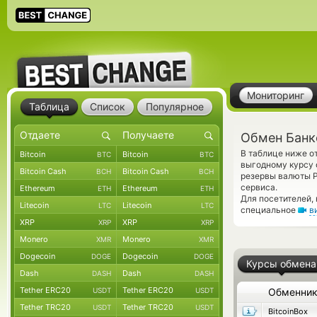
Мониторинг
Таблица
Список
Популярное
Обмен Банк
В таблице ниже о
Bitcoin
Bitcoin
BTC
BTC
выгодному курсу 
Bitcoin Cash
Bitcoin Cash
BCH
BCH
резервы валюты P
сервиса.
Ethereum
Ethereum
ETH
ETH
Для посетителей,
Litecoin
Litecoin
LTC
LTC
специальное
в
XRP
XRP
XRP
XRP
Monero
Monero
XMR
XMR
Dogecoin
Dogecoin
DOGE
DOGE
Курсы обмена
Dash
Dash
DASH
DASH
Tether ERC20
Tether ERC20
USDT
USDT
Обменни
Tether TRC20
Tether TRC20
USDT
USDT
BitcoinBox