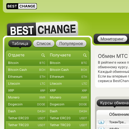
Мониторинг
Таблица
Список
Популярное
Обмен МТС Б
В рейтинге ниже
Bitcoin
Bitcoin
BTC
BTC
обменному курсу.
Bitcoin Cash
Bitcoin Cash
BCH
BCH
Каждый обменный 
Если вы впервые 
Ethereum
Ethereum
ETH
ETH
сервиса BestChan
Litecoin
Litecoin
LTC
LTC
XRP
XRP
XRP
XRP
Monero
Monero
XMR
XMR
Курсы обмена
Dogecoin
Dogecoin
DOGE
DOGE
Dash
Dash
DASH
DASH
Обменни
Tether ERC20
Tether ERC20
USDT
USDT
ТокенТрейд
Tether TRC20
Tether TRC20
USDT
USDT