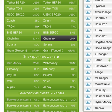
AlfaBit
Tether BEP20
Tether BEP20
USDT
USDT
Цунами
Tether TON
Tether TON
USDT
USDT
AvanChange
USDC ERC20
USDC ERC20
USDC
USDC
CoolCoin
Zcash
Zcash
ZEC
ZEC
CoinDrop
TRON
TRON
TRX
TRX
X-Pay
BNB BEP20
BNB BEP20
BNB
BNB
Cashalot
Chainlink
Chainlink
LINK
LINK
C
Solana
Solana
SOL
SOL
GeekChange
Gram (Toncoin)
Gram (Toncoin)
GRAM
GRAM
YChanger
Электронные деньги
BitKit
WebMoney
WebMoney
WMZ
WMZ
EasySwap
ЮMoney
ЮMoney
RUB
RUB
4ange
PayPal
PayPal
USD
USD
MChanger
Volet
Volet
USD
USD
Монеткинс
Alipay
Alipay
CNY
CNY
CoinPayMaster
Банковские счета и карты
Cosmo
Банковская карта
Банковская карта
USD
USD
CyberMoney
Банковская карта
Банковская карта
RUB
RUB
Ферма
Банковская карта
Банковская карта
EUR
EUR