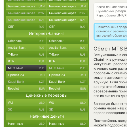
Банковская карта
Банковская карта
UAH
UAH
Всего по направле
Суммарный резерв
Банковская карта
Банковская карта
BYN
BYN
Курс обмена
LINK/
Банковская карта
Банковская карта
KZT
KZT
СБП
СБП
RUB
RUB
Некоторые из пред
обменов с расчето
Интернет-банкинг
выгодный обмен дл
Сбербанк
Сбербанк
RUB
RUB
Альфа-Банк
Альфа-Банк
Обмен MTS Ba
RUB
RUB
Т-Банк
Т-Банк
RUB
RUB
Все указанные в с
Chainlink в ручном
ВТБ
ВТБ
RUB
RUB
могут быть располо
МТС Банк
МТС Банк
RUB
RUB
кликните один раз 
проблемы с обменом
Приват 24
Приват 24
UAH
UAH
момент автоматич
Kaspi Bank
Kaspi Bank
KZT
KZT
вручную. Если прои
вас пункте обмена 
Revolut
Revolut
EUR
EUR
своевременно прин
Денежные переводы
его из листинга до
WU
WU
USD
USD
Зачастую бывает т
обмена через наш с
ЗК
ЗК
RUB
RUB
первое посещение н
Наличные деньги
Постарайтесь всег
Наличные
Наличные
USD
USD
можете подробно и