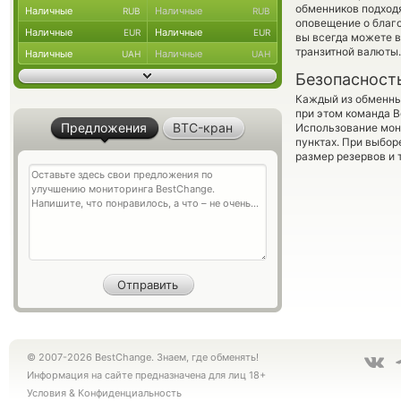
обменников подходя
Наличные
Наличные
RUB
RUB
оповещение о благо
Наличные
Наличные
EUR
EUR
вы всегда можете 
транзитной валюты.
Наличные
Наличные
UAH
UAH
Безопасност
Каждый из обменны
при этом команда 
Предложения
BTC-кран
Использование мон
пунктах. При выбор
размер резервов и 
© 2007-2026 BestChange. Знаем, где обменять!
Информация на сайте предназначена для лиц 18+
Условия
&
Конфиденциальность