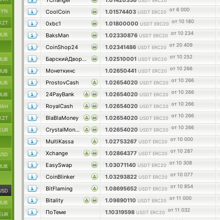
YChanger
1.01420336
USDT ERC20
от 6 000
BYN
CoolCoin
1.01574403
USDT ERC20
от 10 180
KZT
0xbc1
1.01800000
USDT ERC20
от 10 234
RUB
BaksMan
1.02330876
USDT ERC20
от 20 409
CoinShop24
1.02341486
USDT ERC20
от 10 252
БарскийДворОбмен
1.02510001
RUB
USDT ERC20
от 10 266
Монеткинс
1.02650441
RUB
USDT ERC20
от 10 266
ProstovCash
1.02654020
RUB
USDT ERC20
от 10 266
24PayBank
1.02654020
RUB
USDT ERC20
от 10 266
RoyalCash
1.02654020
UAH
USDT ERC20
от 10 266
BlaBlaMoney
1.02654020
KZT
USDT ERC20
от 10 266
CrystalMoney
1.02654020
EUR
USDT ERC20
от 10 000
MultiKassa
1.02753267
USDT ERC20
от 10 287
Xchange
1.02864377
USDT ERC20
USD
от 10 308
EasySwap
1.03071140
USDT ERC20
RUB
от 10 077
CoinBlinker
1.03293822
USDT ERC20
от 10 854
BitFlaming
1.08695652
USDT ERC20
USD
от 11 000
Bitality
1.09890110
USDT ERC20
RUB
от 11 032
ПоТеме
1.10319598
USDT ERC20
EUR