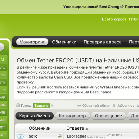
Уже видели новый BestChange? Пригла
Всего курсов:
11184
Мониторинг
Обменники
Проверка адреса
Пар
е
Обмен Tether ERC20 (USDT) на Наличные U
В рейтинге ниже приведены обменные пункты Tether ERC20 (USD
BTC
обменному курсу. Выберите подходящий обменный курс, обращая
BCH
количество валюты Cash USD. Все предложенные нашим сервисо
проверку.
ETH
Если вы решили воспользоваться нашими услугами впервые, со
LTC
подробно расскажет о каждой функции BestChange.
XRP
XMR
Город:
Ташкент
Обратный обмен
Избранное
OGE
Курсы обмена
Калькулятор
Оповещение
Дво
ASH
SDT
Обменник
Отдаете
▲
SDT
от 10 020
001K
1.00192564
USDT ERC20