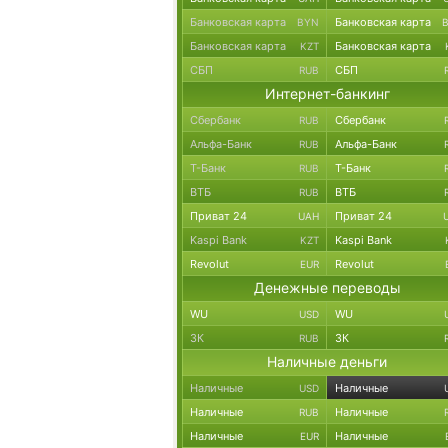
Банковская карта
Банковская карта
BYN
Банковская карта
Банковская карта
KZT
СБП
СБП
RUB
Интернет-банкинг
Сбербанк
Сбербанк
RUB
Альфа-Банк
Альфа-Банк
RUB
Т-Банк
Т-Банк
RUB
ВТБ
ВТБ
RUB
Приват 24
Приват 24
UAH
Kaspi Bank
Kaspi Bank
KZT
Revolut
Revolut
EUR
Денежные переводы
WU
WU
USD
ЗК
ЗК
RUB
Наличные деньги
Наличные
Наличные
USD
Наличные
Наличные
RUB
Наличные
Наличные
EUR