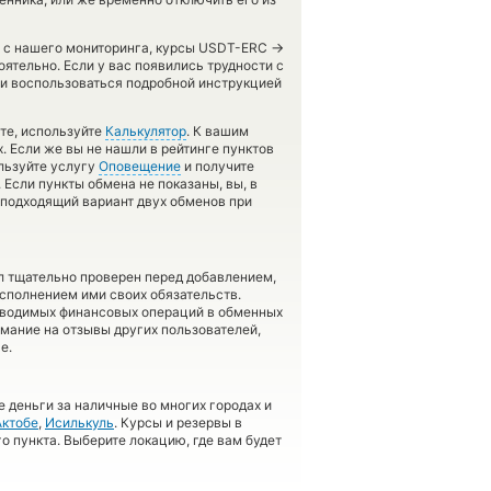
→
ов с нашего мониторинга, курсы USDT-ERC
ятельно. Если у вас появились трудности с
 и воспользоваться подробной инструкцией
те, используйте
Калькулятор
. К вашим
х. Если же вы не нашли в рейтинге пунктов
ользуйте услугу
Оповещение
и получите
 Если пункты обмена не показаны, вы, в
 подходящий вариант двух обменов при
л тщательно проверен перед добавлением,
сполнением ими своих обязательств.
оводимых финансовых операций в обменных
имание на отзывы других пользователей,
е.
 деньги за наличные во многих городах и
Актобе
,
Исилькуль
. Курсы и резервы в
о пункта. Выберите локацию, где вам будет