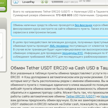
от 12 060
LovanPay
1.11111111
USDT ERC20
UAH
Всего по направлению Tether ERC20 (USDT)
Наличные USD в Ташкент
→
Суммарный резерв обменников:
173 426 805
USD Наличными.
Средневз
Обмены наличных средств обычно проводятся
без фиксации
курса обмен
фиксирования курса смотрите на сайте обменного пункта. Также эта 
сервисом в электронном письме.
В целях противодействия легализации доходов, полученных преступны
обменные пункты проводят
AML-проверки
поступающих от клиентов тр
В случае если транзакция будет идентифицирована как высокорискова
обменную операцию для проведения
процедуры KYC
. Информация по K
соблюдения требований AML/KYC для последующего разблокирования с
Обмен Tether USDT ERC20 на Cash USD в Та
Все указанные в таблице пункты обмена предоставляют услуги по 
→
ERC20
Кэш долларами в автоматическом или ручном режиме. Сл
которые могут быть расположены рядом с именем обменника. Вы м
обменного пункта с помощью единичного клика мышкой по позиции 
вебсайт пункта обмена вами не была найдена возможность обменя
обратиться к администратору сайта. Может быть так, что произошл
работы сайта автоматические обмены
Tether ERC20 (USDT)
на
Нали
вам должны предложить обмен вручную. Если же заинтересовавший 
USDT stablecoin in ERC20 network на Dollar cash, пожалуйста, опов
принять меры по разрешению проблем с владельцем вебсайта-обме