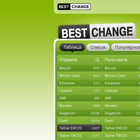
Таблица
Список
Популярно
Bitcoin
Bitcoin
BTC
Bitcoin Cash
Bitcoin Cash
BCH
Ethereum
Ethereum
ETH
Litecoin
Litecoin
LTC
XRP
XRP
XRP
Monero
Monero
XMR
Dogecoin
Dogecoin
DOGE
D
Dash
Dash
DASH
D
Tether ERC20
Tether ERC20
USDT
U
Tether TRC20
Tether TRC20
USDT
U