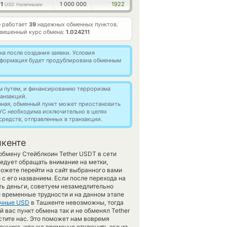
1
1 000 000
1922
USD Наличными
е работает
39
надежных обменных пунктов.
вешенный курс обмена:
1.024211
а после создания заявки. Условия
информация будет продублирована обменным
м путем, и финансированию терроризма
анзакций.
нная, обменный пункт может приостановить
YC необходима исключительно в целях
редств, отправленных в транзакции.
шкенте
обмену Стейблкоин Tether USDT в сети
едует обращать внимание на метки,
ожете перейти на сайт выбранного вами
с его названием. Если после перехода на
ть деньги, советуем незамедлительно
и временные трудности и на данном этапе
чные USD
в Ташкенте невозможны, тогда
вас пункт обмена так и не обменял Tether
естите нас. Это поможет нам вовремя
нника, или же временно отключить его из