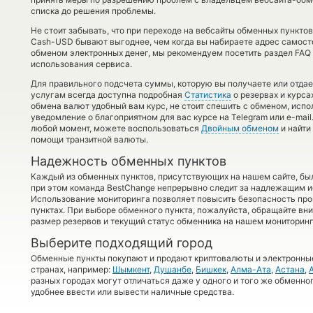
списка до решения проблемы.
Не стоит забывать, что при переходе на вебсайты обменных пункт
Cash-USD бывают выгоднее, чем когда вы набираете адрес самосто
обменом электронных денег, мы рекомендуем посетить раздел FAQ
использования сервиса.
Для правильного подсчета суммы, которую вы получаете или отдае
услугам всегда доступна подробная
Статистика
о резервах и курса
обмена валют удобный вам курс, не стоит спешить с обменом, исп
уведомление о благоприятном для вас курсе на Telegram или e-mail.
любой момент, можете воспользоваться
Двойным обменом
и найти
помощи транзитной валюты.
Надежность обменных пунктов
Каждый из обменных пунктов, присутствующих на нашем сайте, бы
при этом команда BestChange непрерывно следит за надлежащим и
Использование мониторинга позволяет повысить безопасность пр
пунктах. При выборе обменного пункта, пожалуйста, обращайте вн
размер резервов и текущий статус обменника на нашем мониторинг
Выберите подходящий город
Обменные пункты покупают и продают криптовалюты и электронные
странах, например:
Шымкент
,
Душанбе
,
Бишкек
,
Алма-Ата
,
Астана
,
разных городах могут отличаться даже у одного и того же обменног
удобнее ввести или вывести наличные средства.