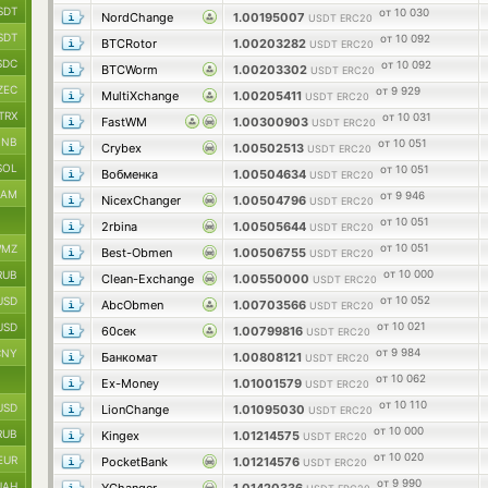
SDT
от 10 030
NordChange
1.00195007
USDT ERC20
SDT
от 10 092
BTCRotor
1.00203282
USDT ERC20
SDC
от 10 092
BTCWorm
1.00203302
USDT ERC20
ZEC
от 9 929
MultiXchange
1.00205411
USDT ERC20
TRX
от 10 031
FastWM
1.00300903
USDT ERC20
BNB
от 10 051
Crybex
1.00502513
USDT ERC20
SOL
от 10 051
Вобменка
1.00504634
USDT ERC20
RAM
от 9 946
NicexChanger
1.00504796
USDT ERC20
от 10 051
2rbina
1.00505644
USDT ERC20
от 10 051
MZ
Best-Obmen
1.00506755
USDT ERC20
от 10 000
RUB
Clean-Exchange
1.00550000
USDT ERC20
от 10 052
USD
AbcObmen
1.00703566
USDT ERC20
от 10 021
USD
60сек
1.00799816
USDT ERC20
от 9 984
CNY
Банкомат
1.00808121
USDT ERC20
от 10 062
Ex-Money
1.01001579
USDT ERC20
от 10 110
USD
LionChange
1.01095030
USDT ERC20
от 10 000
RUB
Kingex
1.01214575
USDT ERC20
от 10 020
EUR
PocketBank
1.01214576
USDT ERC20
от 9 990
UAH