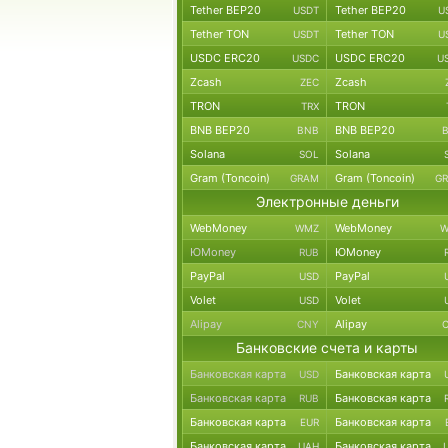
Tether BEP20
Tether BEP20
USDT
U
Tether TON
Tether TON
USDT
U
USDC ERC20
USDC ERC20
USDC
U
Zcash
Zcash
ZEC
TRON
TRON
TRX
BNB BEP20
BNB BEP20
BNB
Solana
Solana
SOL
Gram (Toncoin)
Gram (Toncoin)
GRAM
G
Электронные деньги
WebMoney
WebMoney
WMZ
W
ЮMoney
ЮMoney
RUB
PayPal
PayPal
USD
Volet
Volet
USD
Alipay
Alipay
CNY
Банковские счета и карты
Банковская карта
Банковская карта
USD
Банковская карта
Банковская карта
RUB
Банковская карта
Банковская карта
EUR
Банковская карта
Банковская карта
UAH