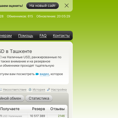
На новый сайт
шаем оценить!
28
Обменников:
615
Обновление:
20:05:29
тнерам
Помощь
FAQ
Контакты
SD в Ташкенте
T) на Наличные USD, ранжированные по
 также внимание и на резервное
м обменники проходят тщательную
ветуем вам посмотреть
видео
, которое
Несоответствие
История
Настройка
йной обмен
Статистика
Получаете
Резерв
Отзывы
1
10 517 389
2146
USD Наличными