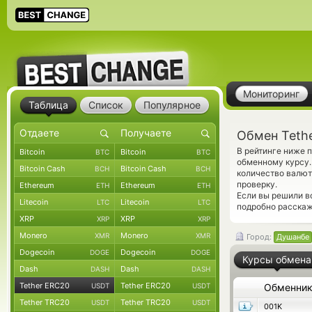
Мониторинг
Таблица
Список
Популярное
Обмен Teth
В рейтинге ниже 
Bitcoin
Bitcoin
BTC
BTC
обменному курсу.
Bitcoin Cash
Bitcoin Cash
BCH
BCH
количество валют
проверку.
Ethereum
Ethereum
ETH
ETH
Если вы решили в
Litecoin
Litecoin
LTC
LTC
подробно расскаж
XRP
XRP
XRP
XRP
Monero
Monero
XMR
XMR
Город:
Душанбе
Dogecoin
Dogecoin
DOGE
DOGE
Курсы обмена
Dash
Dash
DASH
DASH
Tether ERC20
Tether ERC20
USDT
USDT
Обменни
Tether TRC20
Tether TRC20
USDT
USDT
001K