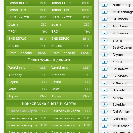
Tether BEP20
Tether BEP20
USDT
USDT
NordChange
Tether TON
Tether TON
USDT
USDT
MultiXchang
USDC ERC20
USDC ERC20
USDC
USDC
BTCWorm
Zcash
Zcash
ZEC
ZEC
AbcObmen
TRON
TRON
TRX
TRX
Вобменка
BNB BEP20
BNB BEP20
BNB
BNB
2rbina
Solana
Solana
SOL
SOL
Best-Obmen
Gram (Toncoin)
Gram (Toncoin)
GRAM
GRAM
Crybex
Электронные деньги
60сек
WebMoney
WebMoney
WMZ
WMZ
Банкомат
ЮMoney
ЮMoney
RUB
RUB
Ex-Money
PayPal
PayPal
USD
USD
YChanger
Volet
Volet
USD
USD
GramBit
Alipay
Alipay
CNY
CNY
Kingex
Банковские счета и карты
BaksMan
Банковская карта
Банковская карта
USD
USD
CoinBlinker
Банковская карта
Банковская карта
RUB
RUB
CoinDrop
Банковская карта
Банковская карта
EUR
EUR
MultiKassa
Банковская карта
Банковская карта
UAH
UAH