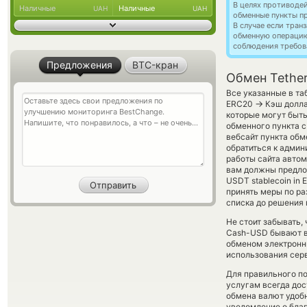
В целях противоде
Наличные
Наличные
UAH
UAH
обменные пункты п
В случае если тра
обменную операци
соблюдения требов
Предложения
BTC-кран
Обмен Tethe
Все указанные в та
→
ERC20
Кэш долла
которые могут быт
обменного пункта с
вебсайт пункта обм
обратиться к админ
работы сайта авто
вам должны предлож
USDT stablecoin in 
принять меры по р
списка до решения
Не стоит забывать,
Cash-USD бывают вы
обменом электронны
использования сер
Для правильного по
услугам всегда до
обмена валют удобн
уведомление о благо