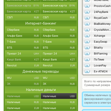
Монеткинс
Банковская карта
Банковская карта
BYN
BYN
ProstovCash
Банковская карта
Банковская карта
KZT
KZT
24PayBank
СБП
СБП
RUB
RUB
RoyalCash
Интернет-банкинг
BlaBlaMoney
Сбербанк
Сбербанк
CrystalMoney
RUB
RUB
Альфа-Банк
Альфа-Банк
Xchange
RUB
RUB
Т-Банк
Т-Банк
EasySwap
RUB
RUB
ВТБ
ВТБ
Bitality
RUB
RUB
Приват 24
Приват 24
BitFlaming
UAH
UAH
Kaspi Bank
Kaspi Bank
ПоТеме
KZT
KZT
Revolut
Revolut
LovanPay
EUR
EUR
Денежные переводы
Ex-ATM24
WU
WU
USD
USD
Всего по направлен
ЗК
ЗК
RUB
RUB
Суммарный резерв
Наличные деньги
Обмены наличных с
Наличные
Наличные
USD
USD
фиксирования курс
Наличные
Наличные
RUB
RUB
сервисом в электр
Наличные
Наличные
EUR
EUR