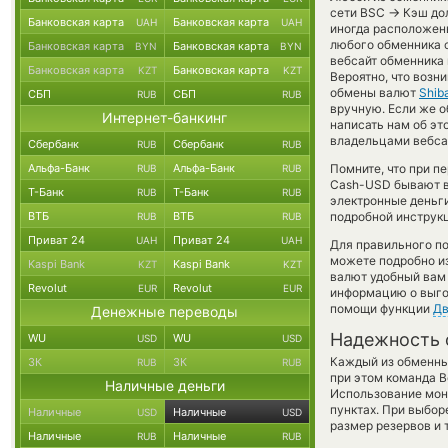
→
сети BSC
Кэш дол
Банковская карта
Банковская карта
UAH
UAH
иногда расположены
любого обменника 
Банковская карта
Банковская карта
BYN
BYN
вебсайт обменника 
Банковская карта
Банковская карта
KZT
KZT
Вероятно, что возн
обмены валют
Shib
СБП
СБП
RUB
RUB
вручную. Если же об
Интернет-банкинг
написать нам об эт
владельцами вебсай
Сбербанк
Сбербанк
RUB
RUB
Альфа-Банк
Альфа-Банк
Помните, что при п
RUB
RUB
Cash-USD бывают вы
Т-Банк
Т-Банк
RUB
RUB
электронные деньги
ВТБ
ВТБ
подробной инструкц
RUB
RUB
Приват 24
Приват 24
UAH
UAH
Для правильного по
можете подробно и
Kaspi Bank
Kaspi Bank
KZT
KZT
валют удобный вам 
Revolut
Revolut
EUR
EUR
информацию о выгод
помощи функции
Дв
Денежные переводы
Надежность 
WU
WU
USD
USD
Каждый из обменны
ЗК
ЗК
RUB
RUB
при этом команда 
Наличные деньги
Использование мон
пунктах. При выбор
Наличные
Наличные
USD
USD
размер резервов и 
Наличные
Наличные
RUB
RUB