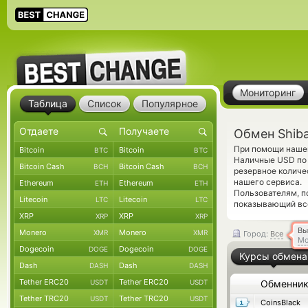
Мониторинг
Таблица
Список
Популярное
Обмен Shib
При помощи нашег
Bitcoin
Bitcoin
BTC
BTC
Наличные USD по 
Bitcoin Cash
Bitcoin Cash
BCH
BCH
резервное количе
нашего сервиса.
Ethereum
Ethereum
ETH
ETH
Пользователям, 
Litecoin
Litecoin
LTC
LTC
показывающий вс
XRP
XRP
XRP
XRP
Вы
Monero
Monero
XMR
XMR
Город:
Все
Мо
Dogecoin
Dogecoin
DOGE
DOGE
Курсы обмена
Dash
Dash
DASH
DASH
Tether ERC20
Tether ERC20
USDT
USDT
Обменни
Tether TRC20
Tether TRC20
USDT
USDT
CoinsBlack