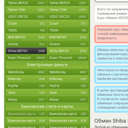
Tether BEP20
Tether BEP20
USDT
USDT
Всего по направлен
Tether TON
Tether TON
USDT
USDT
Суммарный резерв
USDC ERC20
USDC ERC20
USDC
USDC
Курс обмена
USD/S
Zcash
Zcash
ZEC
ZEC
Реальный курс обме
TRON
TRON
TRX
TRX
точной информации
BNB BEP20
BNB BEP20
BNB
BNB
предложить.
Solana
Solana
SOL
SOL
Обмены наличных с
Shiba BEP20
Shiba BEP20
SHIB
SHIB
фиксирования курс
Gram (Toncoin)
Gram (Toncoin)
GRAM
GRAM
сервисом в электр
Электронные деньги
Некоторые из пред
WebMoney
WebMoney
WMZ
WMZ
обменов с расчето
наиболее выгодный
ЮMoney
ЮMoney
RUB
RUB
PayPal
PayPal
USD
USD
В целях противоде
Volet
Volet
USD
USD
обменные пункты п
В случае если тра
Alipay
Alipay
CNY
CNY
обменную операци
Банковские счета и карты
соблюдения требов
Банковская карта
Банковская карта
USD
USD
Обмен Shiba 
Банковская карта
Банковская карта
RUB
RUB
Любой из обменнико
Банковская карта
Банковская карта
EUR
EUR