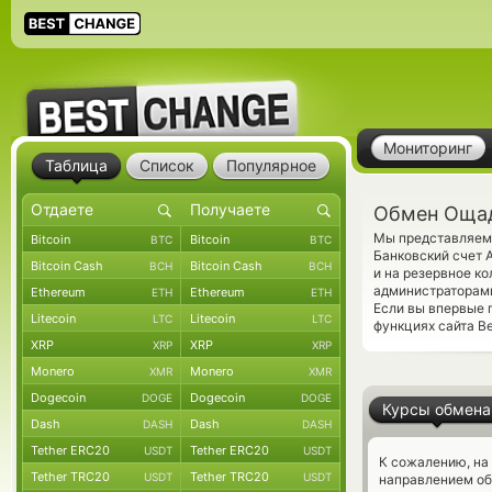
Мониторинг
Таблица
Список
Популярное
Обмен Ощад
Мы представляем 
Bitcoin
Bitcoin
BTC
BTC
Банковский счет 
Bitcoin Cash
Bitcoin Cash
BCH
BCH
и на резервное к
администраторами
Ethereum
Ethereum
ETH
ETH
Если вы впервые 
Litecoin
Litecoin
LTC
LTC
функциях сайта B
XRP
XRP
XRP
XRP
Monero
Monero
XMR
XMR
Dogecoin
Dogecoin
DOGE
DOGE
Курсы обмена
Dash
Dash
DASH
DASH
Tether ERC20
Tether ERC20
USDT
USDT
К сожалению, на
Tether TRC20
Tether TRC20
USDT
USDT
направлением о