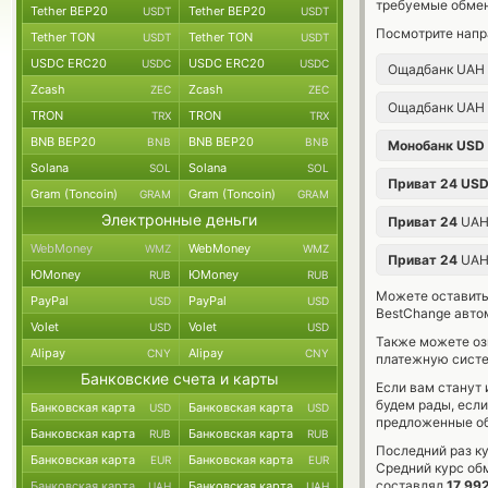
требуемые обмен
Tether BEP20
Tether BEP20
USDT
USDT
Посмотрите напр
Tether TON
Tether TON
USDT
USDT
USDC ERC20
USDC ERC20
USDC
USDC
Ощадбанк UAH
Zcash
Zcash
ZEC
ZEC
Ощадбанк UAH
TRON
TRON
TRX
TRX
BNB BEP20
BNB BEP20
BNB
BNB
Монобанк USD
Solana
Solana
SOL
SOL
Приват 24 US
Gram (Toncoin)
Gram (Toncoin)
GRAM
GRAM
Электронные деньги
Приват 24
UA
WebMoney
WebMoney
WMZ
WMZ
Приват 24
UA
ЮMoney
ЮMoney
RUB
RUB
Можете оставит
PayPal
PayPal
USD
USD
BestChange авто
Volet
Volet
USD
USD
Также можете о
Alipay
Alipay
CNY
CNY
платежную сист
Банковские счета и карты
Если вам станут
будем рады, есл
Банковская карта
Банковская карта
USD
USD
предложенные об
Банковская карта
Банковская карта
RUB
RUB
Последний раз к
Банковская карта
Банковская карта
EUR
EUR
Средний курс об
составлял
17 99
Банковская карта
Банковская карта
UAH
UAH