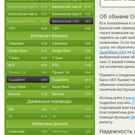
Банковская карта
Банковская карта
BYN
BYN
Банковская карта
Банковская карта
KZT
KZT
Об обмене Os
Банковский счет
Банковский счет
AED
AED
Все показанные в с
Банковский перевод
СБП
СБП
RUB
RUB
также внимание на
Интернет-банкинг
перейти на сайт вы
названием. Если п
Сбербанк
Сбербанк
RUB
RUB
сразу же обратитес
Альфа-Банк
Альфа-Банк
RUB
RUB
Ощадбанк UAH
на
Б
выбранный вами обме
Т-Банк
Т-Банк
RUB
RUB
нам. С вашей помо
ВТБ
ВТБ
RUB
RUB
же исключим данны
Приват 24
Приват 24
UAH
UAH
Примите к сведению
Ощадбанк
Ощадбанк
Банк-AED бывают ин
UAH
UAH
обменом электронны
Kaspi Bank
Kaspi Bank
KZT
KZT
понятной инструкци
Revolut
Revolut
EUR
EUR
Используйте
Кальк
Денежные переводы
подробно изучить
С
подходящий вам кур
WU
WU
USD
USD
благоприятном для 
ЗК
ЗК
RUB
RUB
помощи функции
Дв
валюту.
Наличные деньги
Надежность 
Наличные
Наличные
USD
USD