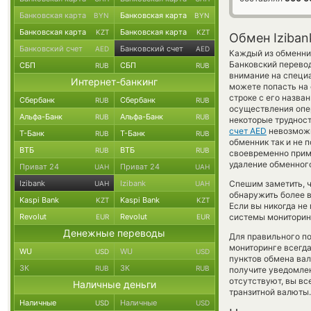
Банковская карта
Банковская карта
BYN
BYN
Банковская карта
Банковская карта
KZT
KZT
Обмен Iziban
Банковский счет
Банковский счет
AED
AED
Каждый из обменник
Банковский перевод
СБП
СБП
RUB
RUB
внимание на специа
Интернет-банкинг
можете попасть на
строке с его назва
Сбербанк
Сбербанк
RUB
RUB
осуществления опер
Альфа-Банк
Альфа-Банк
RUB
RUB
некоторые трудност
счет AED
невозможн
Т-Банк
Т-Банк
RUB
RUB
обменник так и не по
ВТБ
ВТБ
RUB
RUB
своевременно прим
удаление обменного
Приват 24
Приват 24
UAH
UAH
Izibank
Izibank
Спешим заметить, 
UAH
UAH
обнаружить более в
Kaspi Bank
Kaspi Bank
KZT
KZT
Если вы никогда н
Revolut
Revolut
системы мониторинг
EUR
EUR
Денежные переводы
Для правильного по
мониторинге всегд
WU
WU
USD
USD
пунктов обмена вал
ЗК
ЗК
RUB
RUB
получите уведомлен
отсутствуют, вы в
Наличные деньги
транзитной валюты.
Наличные
Наличные
USD
USD