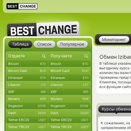
Мониторинг
Таблица
Список
Популярное
Обмен Iziba
В таблице указан
Bitcoin
Bitcoin
BTC
BTC
выгодному курсу 
Bitcoin Cash
Bitcoin Cash
BCH
BCH
количество валют
проверены предс
Ethereum
Ethereum
ETH
ETH
Клиентам, посещ
Litecoin
Litecoin
LTC
LTC
все функции сайта
XRP
XRP
XRP
XRP
Monero
Monero
XMR
XMR
Dogecoin
Dogecoin
DOGE
DOGE
Курсы обмена
Dash
Dash
DASH
DASH
Tether ERC20
Tether ERC20
USDT
USDT
К сожалению, на
Tether TRC20
Tether TRC20
USDT
USDT
направлением об