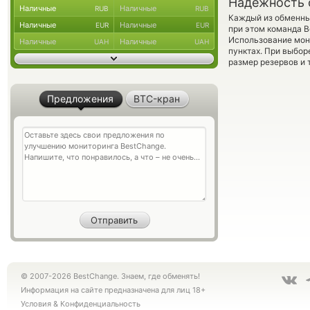
Надежность 
Наличные
Наличные
RUB
RUB
Каждый из обменны
Наличные
Наличные
EUR
EUR
при этом команда 
Использование мон
Наличные
Наличные
UAH
UAH
пунктах. При выбор
размер резервов и 
Предложения
BTC-кран
© 2007-2026 BestChange. Знаем, где обменять!
Информация на сайте предназначена для лиц 18+
Условия
&
Конфиденциальность