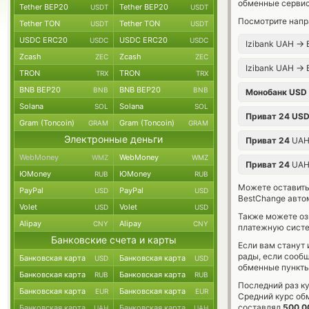
обменные сервис
Tether BEP20
Tether BEP20
USDT
USDT
Посмотрите напр
Tether TON
Tether TON
USDT
USDT
USDC ERC20
USDC ERC20
USDC
USDC
→
Izibank UAH
Б
Zcash
Zcash
ZEC
ZEC
→
Izibank UAH
Б
TRON
TRON
TRX
TRX
BNB BEP20
BNB BEP20
BNB
BNB
Монобанк USD
Solana
Solana
SOL
SOL
Приват 24 US
Gram (Toncoin)
Gram (Toncoin)
GRAM
GRAM
Электронные деньги
Приват 24
UA
WebMoney
WebMoney
WMZ
WMZ
Приват 24
UA
ЮMoney
ЮMoney
RUB
RUB
Можете оставит
PayPal
PayPal
USD
USD
BestChange авто
Volet
Volet
USD
USD
Также можете о
Alipay
Alipay
CNY
CNY
платежную систе
Банковские счета и карты
Если вам станут
рады, если сооб
Банковская карта
Банковская карта
USD
USD
обменные пункты
Банковская карта
Банковская карта
RUB
RUB
Последний раз ку
Банковская карта
Банковская карта
EUR
EUR
Средний курс об
составлял
500 0
Банковская карта
Банковская карта
UAH
UAH