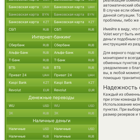
реализации обмена,
автоматический о
Банковская карта
Банковская карта
UAH
UAH
В случае если обме
Банковская карта
Банковская карта
BYN
BYN
данной ситуации. 
проблемы, либо же 
Банковская карта
Банковская карта
KZT
KZT
Имейте в виду, что
СБП
СБП
RUB
RUB
Volet могут быть и
Интернет-банкинг
деньги подобным сп
инструкцией из раз
Сбербанк
Сбербанк
RUB
RUB
Альфа-Банк
Альфа-Банк
Для верного подсче
RUB
RUB
мониторинге всегд
Т-Банк
Т-Банк
RUB
RUB
обменных пунктов у
ВТБ
ВТБ
уведомление о благ
RUB
RUB
вы, в любой момен
Приват 24
Приват 24
UAH
UAH
помощью транзитно
Kaspi Bank
Kaspi Bank
KZT
KZT
Надежность 
Revolut
Revolut
EUR
EUR
Каждый из обменны
Денежные переводы
при этом команда 
Использование мон
WU
WU
USD
USD
пунктах. При выбор
ЗК
ЗК
RUB
RUB
размер резервов и 
Наличные деньги
Наличные
Наличные
USD
USD
Наличные
Наличные
RUB
RUB