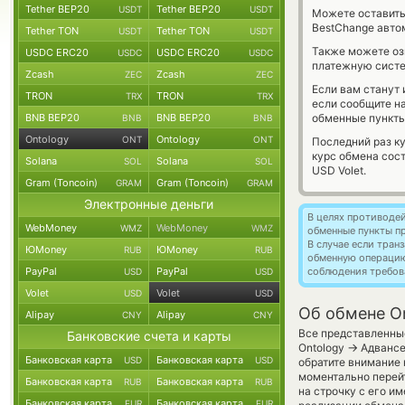
Tether BEP20
Tether BEP20
USDT
USDT
Можете оставит
BestChange авто
Tether TON
Tether TON
USDT
USDT
Также можете о
USDC ERC20
USDC ERC20
USDC
USDC
платежную систе
Zcash
Zcash
ZEC
ZEC
Если вам станут
TRON
TRON
TRX
TRX
если сообщите н
BNB BEP20
BNB BEP20
обменные пункты
BNB
BNB
Ontology
Ontology
ONT
ONT
Последний раз ку
курс обмена сос
Solana
Solana
SOL
SOL
USD Volet.
Gram (Toncoin)
Gram (Toncoin)
GRAM
GRAM
Электронные деньги
В целях противоде
WebMoney
WebMoney
WMZ
WMZ
обменные пункты п
В случае если тра
ЮMoney
ЮMoney
RUB
RUB
обменную операци
PayPal
PayPal
соблюдения требов
USD
USD
Volet
Volet
USD
USD
Об обмене On
Alipay
Alipay
CNY
CNY
Все представленны
Банковские счета и карты
→
Ontology
Адвансе
Банковская карта
Банковская карта
USD
USD
обратите внимание 
моментально перейт
Банковская карта
Банковская карта
RUB
RUB
на строчку с его и
Банковская карта
Банковская карта
EUR
EUR