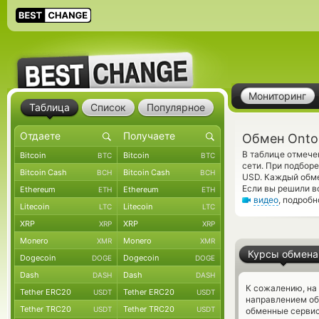
Мониторинг
Таблица
Список
Популярное
Обмен Ontol
В таблице отмече
Bitcoin
Bitcoin
BTC
BTC
сети. При подбор
Bitcoin Cash
Bitcoin Cash
BCH
BCH
USD. Каждый обме
Если вы решили в
Ethereum
Ethereum
ETH
ETH
видео
, подроб
Litecoin
Litecoin
LTC
LTC
XRP
XRP
XRP
XRP
Monero
Monero
XMR
XMR
Курсы обмена
Dogecoin
Dogecoin
DOGE
DOGE
Dash
Dash
DASH
DASH
К сожалению, на
Tether ERC20
Tether ERC20
USDT
USDT
направлением об
Tether TRC20
Tether TRC20
USDT
USDT
обменные сервис