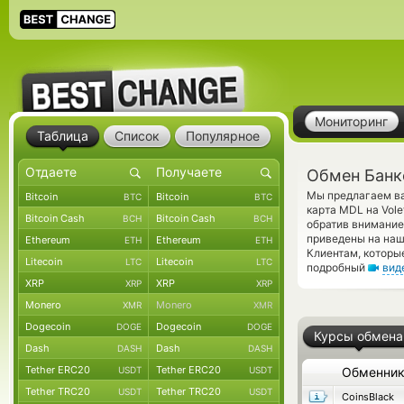
Мониторинг
Таблица
Список
Популярное
Обмен Банко
Мы предлагаем ва
Bitcoin
Bitcoin
BTC
BTC
карта MDL на Vol
Bitcoin Cash
Bitcoin Cash
BCH
BCH
обратив внимание
приведены на наш
Ethereum
Ethereum
ETH
ETH
Клиентам, которы
Litecoin
Litecoin
LTC
LTC
подробный
вид
XRP
XRP
XRP
XRP
Monero
Monero
XMR
XMR
Dogecoin
Dogecoin
DOGE
DOGE
Курсы обмена
Dash
Dash
DASH
DASH
Tether ERC20
Tether ERC20
USDT
USDT
Обменни
Tether TRC20
Tether TRC20
USDT
USDT
CoinsBlack