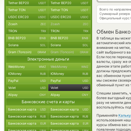
Tether BEP20
Tether BEP20
USDT
USDT
Всего по направле
Tether TON
Tether TON
USDT
USDT
Суммарный резерв
USDC ERC20
USDC ERC20
USDC
USDC
Официальный курс
Zcash
Zcash
ZEC
ZEC
Обмен Банков
TRON
TRON
TRX
TRX
BNB BEP20
BNB BEP20
В таблице вы может
BNB
BNB
автоматический или
Solana
Solana
SOL
SOL
внимание на метки,
Gram (Toncoin)
Gram (Toncoin)
сайт выбранного ва
GRAM
GRAM
Если после переход
Электронные деньги
валюты, сразу же о
данном этапе рабо
WebMoney
WebMoney
WMZ
WMZ
должны предложить 
ЮMoney
ЮMoney
RUB
RUB
вас обменном пункт
мы сможем своевре
PayPal
PayPal
USD
USD
обменный пункт из 
Volet
Volet
USD
USD
Спешим заметить, 
Alipay
Alipay
CNY
CNY
более выгодный ку
Банковские счета и карты
разу не меняли ден
воспользуйтесь под
Банковская карта
Банковская карта
USD
USD
Применяйте
Кальку
Банковская карта
Банковская карта
RUB
RUB
использования наше
Банковская карта
Банковская карта
EUR
EUR
курсы обмена вас 
появлении подходящ
Банковская карта
Банковская карта
UAH
UAH