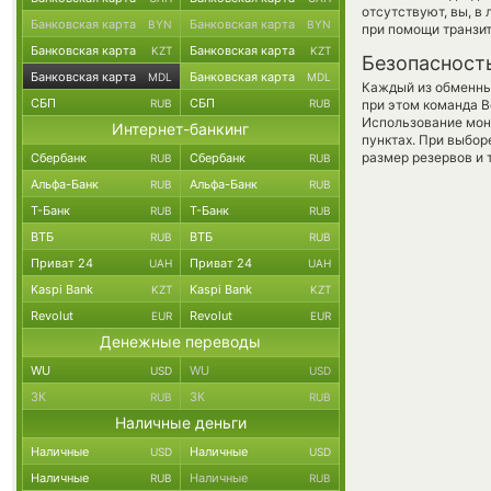
отсутствуют, вы, в
Банковская карта
Банковская карта
BYN
BYN
при помощи транзи
Банковская карта
Банковская карта
KZT
KZT
Безопасност
Банковская карта
Банковская карта
MDL
MDL
Каждый из обменны
СБП
СБП
RUB
RUB
при этом команда 
Использование мон
Интернет-банкинг
пунктах. При выбор
размер резервов и 
Сбербанк
Сбербанк
RUB
RUB
Альфа-Банк
Альфа-Банк
RUB
RUB
Т-Банк
Т-Банк
RUB
RUB
ВТБ
ВТБ
RUB
RUB
Приват 24
Приват 24
UAH
UAH
Kaspi Bank
Kaspi Bank
KZT
KZT
Revolut
Revolut
EUR
EUR
Денежные переводы
WU
WU
USD
USD
ЗК
ЗК
RUB
RUB
Наличные деньги
Наличные
Наличные
USD
USD
Наличные
Наличные
RUB
RUB