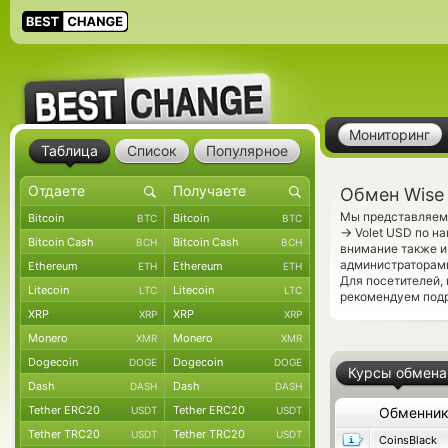
Мониторинг
Таблица
Список
Популярное
Обмен Wise 
Мы представляем 
Bitcoin
Bitcoin
BTC
BTC
→
Volet USD по на
Bitcoin Cash
Bitcoin Cash
BCH
BCH
внимание также и
администраторами
Ethereum
Ethereum
ETH
ETH
Для посетителей,
Litecoin
Litecoin
LTC
LTC
рекомендуем под
XRP
XRP
XRP
XRP
Monero
Monero
XMR
XMR
Dogecoin
Dogecoin
DOGE
DOGE
Курсы обмена
Dash
Dash
DASH
DASH
Tether ERC20
Tether ERC20
USDT
USDT
Обменни
Tether TRC20
Tether TRC20
USDT
USDT
CoinsBlack