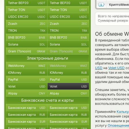
Tether BEP20
Tether BEP20
USDT
USDT
КриптоМеня
Tether TON
Tether TON
USDT
USDT
Всего по направле
USDC ERC20
USDC ERC20
USDC
USDC
Суммарный резерв
Zcash
Zcash
ZEC
ZEC
TRON
TRON
TRX
TRX
Об обмене Wi
BNB BEP20
BNB BEP20
BNB
BNB
В приведенной табл
Solana
Solana
SOL
SOL
совершить автомат
время выбора обмен
Gram (Toncoin)
Gram (Toncoin)
GRAM
GRAM
названий. Для быст
Электронные деньги
обменника. Если по
обратитесь к его о
WebMoney
WebMoney
WMZ
WMZ
USD
на
Volet USD
со
обмена так и не пом
ЮMoney
ЮMoney
RUB
RUB
вашей помощью мы 
PayPal
PayPal
USD
USD
удалим данный обме
Volet
Volet
USD
USD
Спешим заметить, 
Alipay
Alipay
CNY
CNY
обнаружить более 
возникли сложности
Банковские счета и карты
воспользоваться п
Банковская карта
Банковская карта
USD
USD
Применяйте
Кальку
Банковская карта
Банковская карта
RUB
RUB
использования серв
же вы не нашли в р
Банковская карта
Банковская карта
EUR
EUR
услугу
Оповещени
Банковская карта
Банковская карта
UAH
UAH