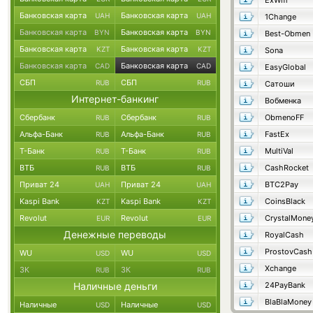
ExWm
Банковская карта
Банковская карта
UAH
UAH
1Change
Банковская карта
Банковская карта
BYN
BYN
Best-Obmen
Банковская карта
Банковская карта
KZT
KZT
Sona
Банковская карта
Банковская карта
CAD
CAD
EasyGlobal
СБП
СБП
RUB
RUB
Сатоши
Интернет-банкинг
Вобменка
Сбербанк
Сбербанк
ObmenoFF
RUB
RUB
Альфа-Банк
Альфа-Банк
FastEx
RUB
RUB
Т-Банк
Т-Банк
MultiVal
RUB
RUB
ВТБ
ВТБ
CashRocket
RUB
RUB
Приват 24
Приват 24
BTC2Pay
UAH
UAH
Kaspi Bank
Kaspi Bank
CoinsBlack
KZT
KZT
Revolut
Revolut
CrystalMone
EUR
EUR
Денежные переводы
RoyalCash
ProstovCash
WU
WU
USD
USD
Xchange
ЗК
ЗК
RUB
RUB
Наличные деньги
24PayBank
BlaBlaMoney
Наличные
Наличные
USD
USD