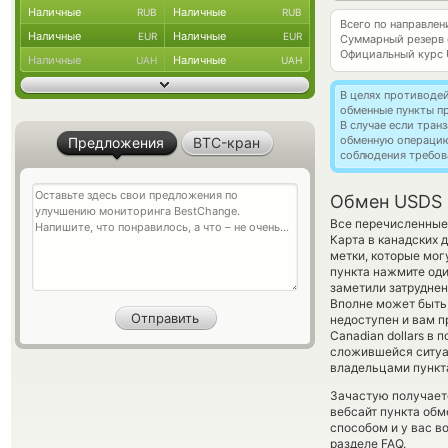
Наличные
Наличные
RUB
RUB
Всего по направлен
Наличные
Наличные
EUR
EUR
Суммарный резерв
Официальный курс
Наличные
Наличные
UAH
UAH
В целях противоде
обменные пункты п
В случае если тра
обменную операци
Предложения
BTC-кран
соблюдения требов
Обмен USDS н
Все перечисленные
Карта в канадских 
метки, которые мог
пункта нажмите оди
заметили затруднен
Вполне может быть
недоступен и вам пр
Canadian dollars в
сложившейся ситуа
владельцами пункта
Зачастую получает
вебсайт пункта обм
способом и у вас в
разделе FAQ.