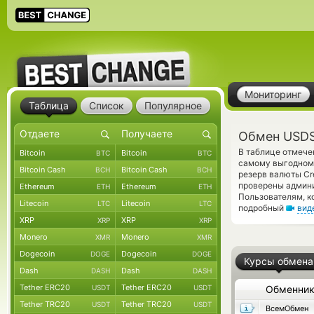
Мониторинг
Таблица
Список
Популярное
Обмен USDS 
В таблице отмече
Bitcoin
Bitcoin
BTC
BTC
самому выгодному
Bitcoin Cash
Bitcoin Cash
BCH
BCH
резерв валюты Cre
проверены админ
Ethereum
Ethereum
ETH
ETH
Пользователям, к
Litecoin
Litecoin
LTC
LTC
подробный
вид
XRP
XRP
XRP
XRP
Monero
Monero
XMR
XMR
Dogecoin
Dogecoin
DOGE
DOGE
Курсы обмена
Dash
Dash
DASH
DASH
Tether ERC20
Tether ERC20
USDT
USDT
Обменни
Tether TRC20
Tether TRC20
USDT
USDT
ВсемОбмен