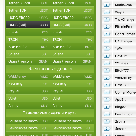
Tether BEP20
Tether BEP20
USDT
USDT
MafinCash
Tether TON
Tether TON
USDT
USDT
WayBit
USDC ERC20
USDC ERC20
USDC
USDC
TroyChange
USDS (Dai)
USDS (Dai)
USDS
USDS
BitcoinBox
Zcash
Zcash
ZEC
ZEC
GoodObmen
TRON
TRON
TRX
TRX
UAchanger
BNB BEP20
BNB BEP20
BNB
BNB
1WM
Solana
Solana
SOL
SOL
NextBit
Gram (Toncoin)
Gram (Toncoin)
GRAM
GRAM
99Rates
Электронные деньги
Bitok777
WebMoney
WebMoney
WMZ
WMZ
WmMoney
ЮMoney
ЮMoney
RUB
RUB
First-BTC
PayPal
PayPal
USD
USD
ObmenMone
Volet
Volet
USD
USD
AppBit
Alipay
Alipay
CNY
CNY
Kingex
Банковские счета и карты
Buy-Bitcoin
Банковская карта
Банковская карта
USD
USD
2rbina
Банковская карта
Банковская карта
RUB
RUB
4esnok
Банковская карта
Банковская карта
EUR
EUR