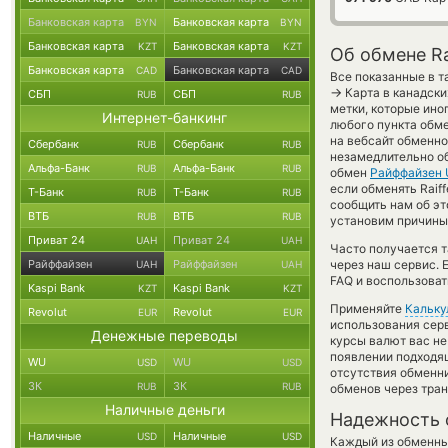
Банковская карта
Банковская карта
BYN
BYN
Банковская карта
Банковская карта
KZT
KZT
Об обмене Ra
Банковская карта
Банковская карта
CAD
CAD
Все показанные в т
→
Карта в канадски
СБП
СБП
RUB
RUB
метки, которые ино
Интернет-банкинг
любого пункта обме
на вебсайт обменн
Сбербанк
Сбербанк
RUB
RUB
незамедлительно об
Альфа-Банк
Альфа-Банк
RUB
RUB
обмен
Райффайзен
если обменять Raiff
Т-Банк
Т-Банк
RUB
RUB
сообщить нам об э
ВТБ
ВТБ
RUB
RUB
установим причины 
Приват 24
Приват 24
UAH
UAH
Часто получается 
Райффайзен
Райффайзен
через наш сервис. 
UAH
UAH
FAQ и воспользоват
Kaspi Bank
Kaspi Bank
KZT
KZT
Применяйте
Кальку
Revolut
Revolut
EUR
EUR
использования серв
Денежные переводы
курсы валют вас не
появлении подходящ
WU
WU
USD
USD
отсутствия обменн
ЗК
ЗК
RUB
RUB
обменов через тра
Наличные деньги
Надежность 
Наличные
Наличные
USD
USD
Каждый из обменны