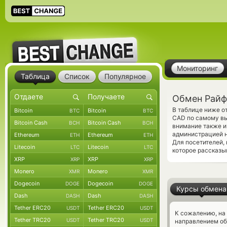
Мониторинг
Таблица
Список
Популярное
Обмен Райф
В таблице ниже о
Bitcoin
Bitcoin
BTC
BTC
CAD по самому вы
Bitcoin Cash
Bitcoin Cash
BCH
BCH
внимание также и
администрацией н
Ethereum
Ethereum
ETH
ETH
Для посетителей,
Litecoin
Litecoin
LTC
LTC
которое рассказыв
XRP
XRP
XRP
XRP
Monero
Monero
XMR
XMR
Dogecoin
Dogecoin
DOGE
DOGE
Курсы обмена
Dash
Dash
DASH
DASH
Tether ERC20
Tether ERC20
USDT
USDT
К сожалению, на
Tether TRC20
Tether TRC20
USDT
USDT
направлением о