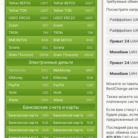
требуемые обмен
Tether BEP20
Tether BEP20
USDT
USDT
Посмотрите напр
Tether TON
Tether TON
USDT
USDT
USDC ERC20
USDC ERC20
USDC
USDC
Райффайзен U
Zcash
Zcash
ZEC
ZEC
Райффайзен U
TRON
TRON
TRX
TRX
BNB BEP20
BNB BEP20
BNB
BNB
Приват 24
UA
Solana
Solana
SOL
SOL
Монобанк
UAH
Gram (Toncoin)
Gram (Toncoin)
GRAM
GRAM
Электронные деньги
Приват 24
UA
WebMoney
WebMoney
WMZ
WMZ
Монобанк
UAH
ЮMoney
ЮMoney
RUB
RUB
Можете оставит
PayPal
PayPal
USD
USD
BestChange авто
Volet
Volet
USD
USD
Также можете о
Alipay
Alipay
CNY
CNY
платежную сист
Банковские счета и карты
Если вам станут
будем рады, есл
Банковская карта
Банковская карта
USD
USD
предложенные об
Банковская карта
Банковская карта
RUB
RUB
Последний раз к
Банковская карта
Банковская карта
EUR
EUR
курс обмена сос
971 970
CAD Карт
Банковская карта
Банковская карта
UAH
UAH