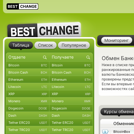
Мониторинг
Таблица
Список
Популярное
Обмен Банк
Ниже в списке пр
Bitcoin
Bitcoin
BTC
BTC
ранжированные по
Bitcoin Cash
Bitcoin Cash
BCH
BCH
валюты Банковска
проверены предс
Ethereum
Ethereum
ETH
ETH
Если вы впервые 
Litecoin
Litecoin
LTC
LTC
возможностях сай
XRP
XRP
XRP
XRP
Monero
Monero
XMR
XMR
Dogecoin
Dogecoin
DOGE
DOGE
Курсы обмена
Dash
Dash
DASH
DASH
Tether ERC20
Tether ERC20
USDT
USDT
Обменни
Tether TRC20
Tether TRC20
USDT
USDT
BitcoinBox