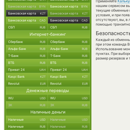
Применяйте
Кальку
нашим сервисом вы,
Банковская карта
Банковская карта
BYN
BYN
текущие обменные 
Банковская карта
Банковская карта
KZT
KZT
условия, и при поя
отсутствуют, вы, в
Банковская карта
Банковская карта
CAD
CAD
помощью транзитно
СБП
СБП
RUB
RUB
Безопасност
Интернет-банкинг
Каждый из обменны
Сбербанк
Сбербанк
RUB
RUB
при этом команда 
Альфа-Банк
Альфа-Банк
Использование мон
RUB
RUB
пунктах. При выбор
Т-Банк
Т-Банк
RUB
RUB
размер резервов и 
ВТБ
ВТБ
RUB
RUB
Приват 24
Приват 24
UAH
UAH
Kaspi Bank
Kaspi Bank
KZT
KZT
Revolut
Revolut
EUR
EUR
Денежные переводы
WU
WU
USD
USD
ЗК
ЗК
RUB
RUB
Наличные деньги
Наличные
Наличные
USD
USD
Наличные
Наличные
RUB
RUB