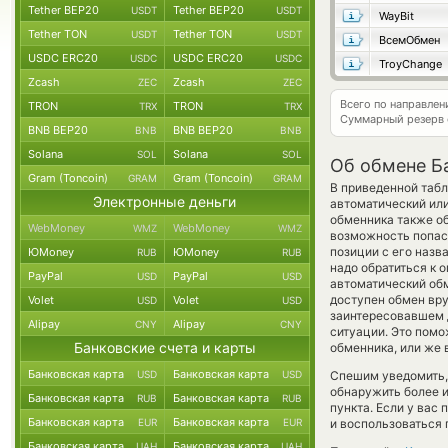
Tether BEP20
Tether BEP20
USDT
USDT
WayBit
Tether TON
Tether TON
USDT
USDT
ВсемОбмен
USDC ERC20
USDC ERC20
USDC
USDC
TroyChange
Zcash
Zcash
ZEC
ZEC
Всего по направле
TRON
TRON
TRX
TRX
Суммарный резерв
BNB BEP20
BNB BEP20
BNB
BNB
Solana
Solana
SOL
SOL
Об обмене Ба
Gram (Toncoin)
Gram (Toncoin)
GRAM
GRAM
В приведенной табл
Электронные деньги
автоматический или
обменника также об
WebMoney
WebMoney
WMZ
WMZ
возможность попас
позиции с его назв
ЮMoney
ЮMoney
RUB
RUB
надо обратиться к 
PayPal
PayPal
USD
USD
автоматический о
доступен обмен вруч
Volet
Volet
USD
USD
заинтересовавшем 
Alipay
Alipay
CNY
CNY
ситуации. Это пом
Банковские счета и карты
обменника, или же 
Банковская карта
Банковская карта
USD
USD
Спешим уведомить,
обнаружить более 
Банковская карта
Банковская карта
RUB
RUB
пункта. Если у вас
Банковская карта
Банковская карта
EUR
EUR
и воспользоваться 
Банковская карта
Банковская карта
UAH
UAH