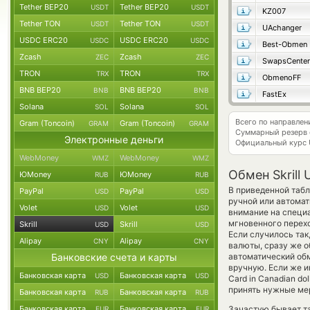
Tether BEP20
Tether BEP20
USDT
USDT
KZ007
Tether TON
Tether TON
USDT
USDT
UAchanger
USDC ERC20
USDC ERC20
USDC
USDC
Best-Obmen
Zcash
Zcash
ZEC
ZEC
SwapsCenter
TRON
TRON
TRX
TRX
ObmenoFF
BNB BEP20
BNB BEP20
BNB
BNB
FastEx
Solana
Solana
SOL
SOL
Всего по направлен
Gram (Toncoin)
Gram (Toncoin)
GRAM
GRAM
Суммарный резерв
Электронные деньги
Официальный курс
WebMoney
WebMoney
WMZ
WMZ
Обмен Skrill
ЮMoney
ЮMoney
RUB
RUB
В приведенной табл
PayPal
PayPal
USD
USD
ручной или автома
Volet
Volet
USD
USD
внимание на специа
мгновенного перехо
Skrill
Skrill
USD
USD
Если случилось так
Alipay
Alipay
CNY
CNY
валюты, сразу же о
Банковские счета и карты
автоматический о
вручную. Если же и
Банковская карта
Банковская карта
USD
USD
Card in Canadian d
принять нужные ме
Банковская карта
Банковская карта
RUB
RUB
Банковская карта
Банковская карта
Зачастую бывает так
EUR
EUR