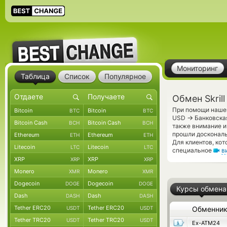
Мониторинг
Таблица
Список
Популярное
Обмен Skril
При помощи нашег
Bitcoin
Bitcoin
BTC
BTC
→
USD
Банковская
Bitcoin Cash
Bitcoin Cash
BCH
BCH
также внимание и
прошли доскональ
Ethereum
Ethereum
ETH
ETH
Для клиентов, ко
Litecoin
Litecoin
LTC
LTC
специальное
в
XRP
XRP
XRP
XRP
Monero
Monero
XMR
XMR
Dogecoin
Dogecoin
DOGE
DOGE
Курсы обмена
Dash
Dash
DASH
DASH
Tether ERC20
Tether ERC20
USDT
USDT
Обменни
Tether TRC20
Tether TRC20
USDT
USDT
Ex-ATM24