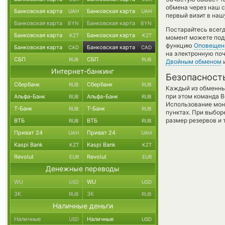
обмена через наш с
Банковская карта
Банковская карта
UAH
UAH
первый визит в наш
Банковская карта
Банковская карта
BYN
BYN
Постарайтесь всег
Банковская карта
Банковская карта
KZT
KZT
момент можете под
функцию
Оповещен
Банковская карта
Банковская карта
CAD
CAD
на электронную поч
СБП
СБП
RUB
RUB
Двойным обменом
и
Интернет-банкинг
Безопасност
Сбербанк
Сбербанк
RUB
RUB
Каждый из обменны
при этом команда 
Альфа-Банк
Альфа-Банк
RUB
RUB
Использование мон
Т-Банк
Т-Банк
RUB
RUB
пунктах. При выбор
размер резервов и 
ВТБ
ВТБ
RUB
RUB
Приват 24
Приват 24
UAH
UAH
Kaspi Bank
Kaspi Bank
KZT
KZT
Revolut
Revolut
EUR
EUR
Денежные переводы
WU
WU
USD
USD
ЗК
ЗК
RUB
RUB
Наличные деньги
Наличные
Наличные
USD
USD