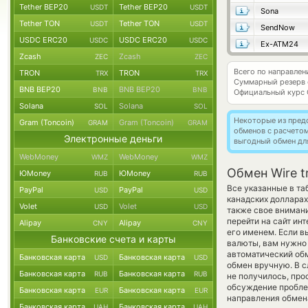
Tether BEP20
Tether BEP20
USDT
USDT
Sona
Tether TON
Tether TON
USDT
USDT
SendNow
USDC ERC20
USDC ERC20
USDC
USDC
Ex-ATM24
Zcash
Zcash
ZEC
ZEC
Всего по направле
TRON
TRON
TRX
TRX
Суммарный резерв
BNB BEP20
BNB BEP20
BNB
BNB
Официальный курс
Solana
Solana
SOL
SOL
Некоторые из пред
Gram (Toncoin)
Gram (Toncoin)
GRAM
GRAM
обменов с расчето
Электронные деньги
выгодный обмен дл
WebMoney
WebMoney
WMZ
WMZ
Обмен Wire t
ЮMoney
ЮMoney
RUB
RUB
Все указанные в та
PayPal
PayPal
USD
USD
канадских долларах
Volet
Volet
USD
USD
также свое внимани
перейти на сайт ин
Alipay
Alipay
CNY
CNY
его именем. Если в
Банковские счета и карты
валюты, вам нужно 
автоматический о
Банковская карта
Банковская карта
USD
USD
обмен вручную. В слу
Банковская карта
Банковская карта
RUB
RUB
не получилось, пр
обсуждение пробле
Банковская карта
Банковская карта
EUR
EUR
направления обмен
Банковская карта
Банковская карта
UAH
UAH