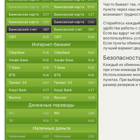
Часто бывает так, 
Банковская карта
Банковская карта
BYN
BYN
пункта через наш м
возникают трудност
Банковская карта
Банковская карта
KZT
KZT
Банковская карта
Банковская карта
CAD
CAD
Старайтесь каждый
удобства работы с 
Банковский счет
Банковский счет
GBP
GBP
Если вы вдруг не о
СБП
СБП
RUB
RUB
воспользуйтесь ус
Если пункты обмена
Интернет-банкинг
лучший вариант дв
Сбербанк
Сбербанк
RUB
RUB
Безопасност
Альфа-Банк
Альфа-Банк
RUB
RUB
Каждый из обменны
Т-Банк
Т-Банк
RUB
RUB
при этом команда 
Использование мон
ВТБ
ВТБ
RUB
RUB
пунктах. При выбор
Приват 24
Приват 24
UAH
UAH
размер резервов и 
Kaspi Bank
Kaspi Bank
KZT
KZT
Revolut
Revolut
EUR
EUR
Денежные переводы
WU
WU
USD
USD
ЗК
ЗК
RUB
RUB
Наличные деньги
Наличные
Наличные
USD
USD