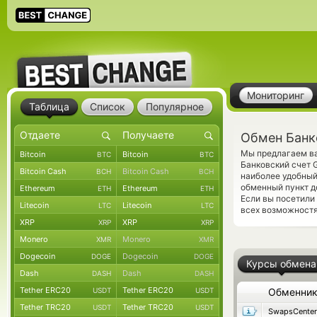
Мониторинг
Таблица
Список
Популярное
Обмен Банк
Мы предлагаем ва
Bitcoin
Bitcoin
BTC
BTC
Банковский счет 
Bitcoin Cash
Bitcoin Cash
BCH
BCH
наиболее удобный
обменный пункт д
Ethereum
Ethereum
ETH
ETH
Если вы посетили
Litecoin
Litecoin
LTC
LTC
всех возможностях
XRP
XRP
XRP
XRP
Monero
Monero
XMR
XMR
Dogecoin
Dogecoin
DOGE
DOGE
Курсы обмена
Dash
Dash
DASH
DASH
Tether ERC20
Tether ERC20
USDT
USDT
Обменни
Tether TRC20
Tether TRC20
USDT
USDT
SwapsCenter