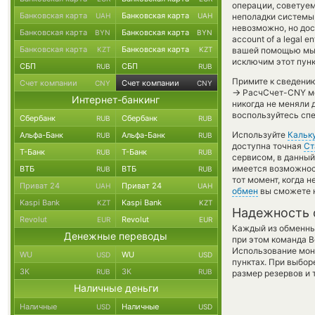
операции, советуем
Банковская карта
Банковская карта
UAH
UAH
неполадки системы
невозможно, но дос
Банковская карта
Банковская карта
BYN
BYN
account of a legal 
Банковская карта
Банковская карта
KZT
KZT
вашей помощью мы 
исключим этот пунк
СБП
СБП
RUB
RUB
Примите к сведению
Счет компании
Счет компании
CNY
CNY
→
РасчСчет-CNY мог
Интернет-банкинг
никогда не меняли 
воспользуйтесь спе
Сбербанк
Сбербанк
RUB
RUB
Используйте
Кальк
Альфа-Банк
Альфа-Банк
RUB
RUB
доступна точная
Ст
Т-Банк
Т-Банк
RUB
RUB
сервисом, в данны
имеется возможност
ВТБ
ВТБ
RUB
RUB
тот момент, когда 
Приват 24
Приват 24
UAH
UAH
обмен
вы сможете н
Kaspi Bank
Kaspi Bank
KZT
KZT
Надежность 
Revolut
Revolut
EUR
EUR
Каждый из обменны
Денежные переводы
при этом команда 
Использование мон
WU
WU
USD
USD
пунктах. При выбор
ЗК
ЗК
RUB
RUB
размер резервов и 
Наличные деньги
Наличные
Наличные
USD
USD