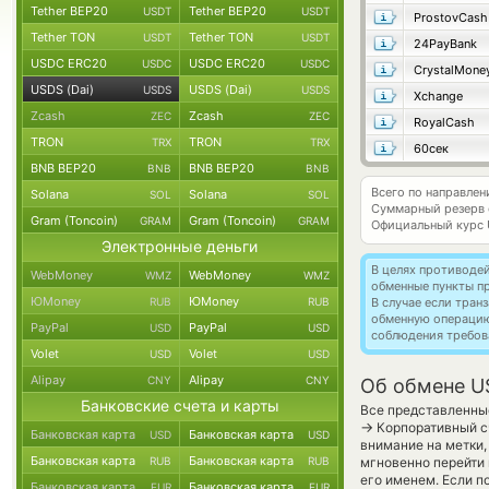
Tether BEP20
Tether BEP20
USDT
USDT
ProstovCash
Tether TON
Tether TON
USDT
USDT
24PayBank
USDC ERC20
USDC ERC20
USDC
USDC
CrystalMone
USDS (Dai)
USDS (Dai)
USDS
USDS
Xchange
Zcash
Zcash
ZEC
ZEC
RoyalCash
TRON
TRON
TRX
TRX
60сек
BNB BEP20
BNB BEP20
BNB
BNB
Всего по направлен
Solana
Solana
SOL
SOL
Суммарный резерв
Gram (Toncoin)
Gram (Toncoin)
GRAM
GRAM
Официальный курс
Электронные деньги
В целях противоде
WebMoney
WebMoney
WMZ
WMZ
обменные пункты п
ЮMoney
ЮMoney
RUB
RUB
В случае если тра
обменную операци
PayPal
PayPal
USD
USD
соблюдения требов
Volet
Volet
USD
USD
Alipay
Alipay
CNY
CNY
Об обмене U
Банковские счета и карты
Все представленны
→
Корпоративный сч
Банковская карта
Банковская карта
USD
USD
внимание на метки,
Банковская карта
Банковская карта
RUB
RUB
мгновенно перейти 
его именем. Если п
Банковская карта
Банковская карта
EUR
EUR