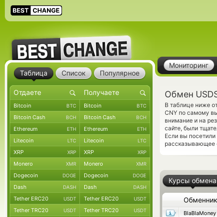
Мониторинг
Таблица
Список
Популярное
Обмен USDS
В таблице ниже о
Bitcoin
Bitcoin
BTC
BTC
CNY по самому вы
Bitcoin Cash
Bitcoin Cash
BCH
BCH
внимание и на ре
сайте, были тщат
Ethereum
Ethereum
ETH
ETH
Если вы посетили
Litecoin
Litecoin
LTC
LTC
рассказывающее о
XRP
XRP
XRP
XRP
Monero
Monero
XMR
XMR
Dogecoin
Dogecoin
DOGE
DOGE
Курсы обмена
Dash
Dash
DASH
DASH
Tether ERC20
Tether ERC20
USDT
USDT
Обменни
Tether TRC20
Tether TRC20
USDT
USDT
BlaBlaMoney