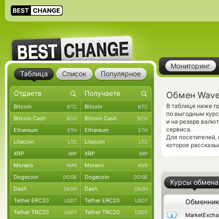
Мониторинг
Таблица
Список
Популярное
Обмен Wave
В таблице ниже п
Bitcoin
Bitcoin
BTC
BTC
по выгодным курс
Bitcoin Cash
Bitcoin Cash
BCH
BCH
и на резерв валю
сервиса.
Ethereum
Ethereum
ETH
ETH
Для посетителей,
Litecoin
Litecoin
LTC
LTC
которое рассказы
XRP
XRP
XRP
XRP
Monero
Monero
XMR
XMR
Dogecoin
Dogecoin
DOGE
DOGE
Курсы обмена
Dash
Dash
DASH
DASH
Tether ERC20
Tether ERC20
USDT
USDT
Обменни
Tether TRC20
Tether TRC20
USDT
USDT
MarketExcha