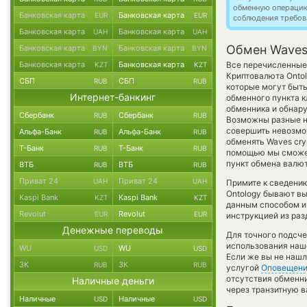
обменную операци
Банковская карта
Банковская карта
EUR
EUR
соблюдения требов
Банковская карта
Банковская карта
UAH
UAH
Обмен Waves
Банковская карта
Банковская карта
BYN
BYN
Банковская карта
Банковская карта
Все перечисленные
KZT
KZT
Криптовалюта Ontol
СБП
СБП
RUB
RUB
которые могут быть
Интернет-банкинг
обменного пункта к
обменника и обнару
Сбербанк
Сбербанк
RUB
RUB
Возможны разные н
совершить невозмож
Альфа-Банк
Альфа-Банк
RUB
RUB
обменять Waves cryp
Т-Банк
Т-Банк
RUB
RUB
помощью мы сможем
пункт обмена валют
ВТБ
ВТБ
RUB
RUB
Приват 24
Приват 24
UAH
UAH
Примите к сведению
Ontology бывают вы
Kaspi Bank
Kaspi Bank
KZT
KZT
данным способом и 
Revolut
Revolut
EUR
EUR
инструкцией из раз
Денежные переводы
Для точного подсче
использования наше
WU
WU
USD
USD
Если же вы не нашл
ЗК
ЗК
RUB
RUB
услугой
Оповещен
отсутствия обменн
Наличные деньги
через транзитную в
Наличные
Наличные
USD
USD