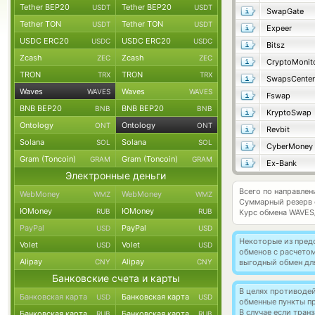
Tether BEP20
Tether BEP20
USDT
USDT
SwapGate
Tether TON
Tether TON
USDT
USDT
Expeer
USDC ERC20
USDC ERC20
USDC
USDC
Bitsz
Zcash
Zcash
ZEC
ZEC
CryptoMonit
TRON
TRON
TRX
TRX
SwapsCenter
Waves
Waves
WAVES
WAVES
Fswap
BNB BEP20
BNB BEP20
BNB
BNB
KryptoSwap
Ontology
Ontology
ONT
ONT
Revbit
Solana
Solana
SOL
SOL
CyberMoney
Gram (Toncoin)
Gram (Toncoin)
GRAM
GRAM
Ex-Bank
Электронные деньги
Всего по направле
WebMoney
WebMoney
WMZ
WMZ
Суммарный резерв
ЮMoney
ЮMoney
RUB
RUB
Курс обмена
WAVES
PayPal
PayPal
USD
USD
Некоторые из пред
Volet
Volet
USD
USD
обменов с расчето
Alipay
Alipay
CNY
CNY
выгодный обмен дл
Банковские счета и карты
В целях противоде
Банковская карта
Банковская карта
USD
USD
обменные пункты п
В случае если тра
Банковская карта
Банковская карта
RUB
RUB