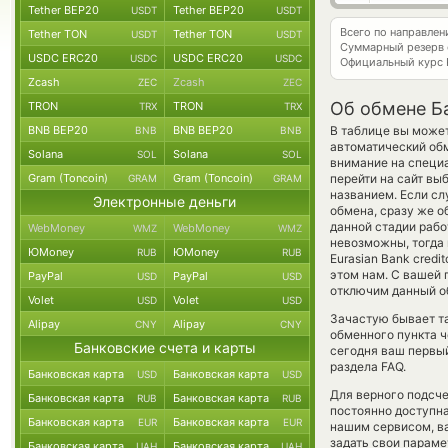
Tether BEP20
Tether BEP20
USDT
USDT
Всего по направле
Tether TON
Tether TON
USDT
USDT
Суммарный резерв
USDC ERC20
USDC ERC20
USDC
USDC
Официальный курс
Zcash
Zcash
ZEC
ZEC
Об обмене Ба
TRON
TRON
TRX
TRX
BNB BEP20
BNB BEP20
В таблице вы может
BNB
BNB
автоматический об
Solana
Solana
SOL
SOL
внимание на специ
Gram (Toncoin)
Gram (Toncoin)
перейти на сайт вы
GRAM
GRAM
названием. Если сл
Электронные деньги
обмена, сразу же о
данной стадии раб
WebMoney
WebMoney
WMZ
WMZ
невозможны, тогда 
ЮMoney
ЮMoney
RUB
RUB
Eurasian Bank cred
этом нам. С вашей
PayPal
PayPal
USD
USD
отключим данный об
Volet
Volet
USD
USD
Зачастую бывает та
Alipay
Alipay
CNY
CNY
обменного пункта ч
Банковские счета и карты
сегодня ваш первый
раздела FAQ.
Банковская карта
Банковская карта
USD
USD
Для верного подсче
Банковская карта
Банковская карта
RUB
RUB
постоянно доступн
Банковская карта
Банковская карта
EUR
EUR
нашим сервисом, в
задать свои параме
Банковская карта
Банковская карта
UAH
UAH