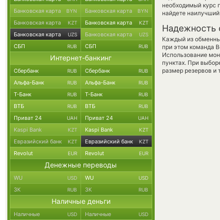
необходимый курс п
Банковская карта
Банковская карта
BYN
BYN
найдете наилучший 
Банковская карта
Банковская карта
KZT
KZT
Надежность 
Банковская карта
Банковская карта
UZS
UZS
Каждый из обменны
СБП
СБП
RUB
RUB
при этом команда 
Использование мон
Интернет-банкинг
пунктах. При выбор
размер резервов и 
Сбербанк
Сбербанк
RUB
RUB
Альфа-Банк
Альфа-Банк
RUB
RUB
Т-Банк
Т-Банк
RUB
RUB
ВТБ
ВТБ
RUB
RUB
Приват 24
Приват 24
UAH
UAH
Kaspi Bank
Kaspi Bank
KZT
KZT
Евразийский банк
Евразийский банк
KZT
KZT
Revolut
Revolut
EUR
EUR
Денежные переводы
WU
WU
USD
USD
ЗК
ЗК
RUB
RUB
Наличные деньги
Наличные
Наличные
USD
USD