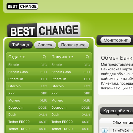
Мониторинг
Таблица
Список
Популярное
Обмен Банк
Мы представляем 
Bitcoin
Bitcoin
BTC
BTC
Банковская карт
Bitcoin Cash
Bitcoin Cash
BCH
BCH
сайт для обмена,
сайтом пункты об
Ethereum
Ethereum
ETH
ETH
Клиентам, посещ
Litecoin
Litecoin
LTC
LTC
показывающий все
XRP
XRP
XRP
XRP
Monero
Monero
XMR
XMR
Dogecoin
Dogecoin
DOGE
DOGE
Курсы обмена
Dash
Dash
DASH
DASH
Tether ERC20
Tether ERC20
USDT
USDT
Обменни
Tether TRC20
Tether TRC20
USDT
USDT
Ex-ATM24