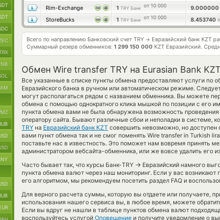
SDT
от 10 000
Rim-Exchange
1
9.00000
TRY Банк
SDT
от 10 000
StoreBucks
1
8.453740
TRY Банк
SDC
Всего по направлению Банковский счет TRY
Евразийский банк KZT р
→
ZEC
Суммарный резерв обменников:
1 299 150 000
KZT Евразийский.
Средн
TRX
BNB
Обмен Wire transfer TRY на Eurasian Bank KZ
SOL
Все указанные в списке пункты обмена предоставляют услуги по о
RAM
Евразийского банка в ручном или автоматическом режиме. Следует
могут располагаться рядом с названием обменника. Вы можете пер
обмена с помощью однократного клика мышкой по позиции с его им
пункта обмена вами не была обнаружена возможность проведения 
MZ
оператору сайта. Бывают различные сбои и неполадки в системе, 
RUB
TRY
на
Евразийский банк KZT
совершить невозможно, но доступен 
вами пункт обмена так и не смог поменять Wire transfer in Turkish lira
USD
поставьте нас в известность. Это поможет нам вовремя принять 
USD
администратором вебсайта-обменника, или же вовсе удалить его и
CNY
→
Часто бывает так, что курсы Банк-TRY
Евразийский намного выгод
пункта обмена валют через наш мониторинг. Если у вас возникают
его алгоритмом, мы рекомендуем посетить раздел FAQ и воспользо
USD
Для верного расчета суммы, которую вы отдаете или получаете, п
RUB
использования нашего сервиса вы, в любое время, можете обратит
EUR
Если вы вдруг не нашли в таблице пунктов обмена валют подходящи
воспользуйтесь услугой
Оповещение
и получите уведомление о выг
UAH