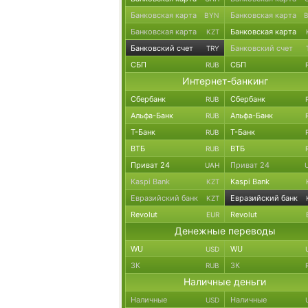
Банковская карта
Банковская карта
BYN
Банковская карта
Банковская карта
KZT
Банковский счет
Банковский счет
TRY
СБП
СБП
RUB
Интернет-банкинг
Сбербанк
Сбербанк
RUB
Альфа-Банк
Альфа-Банк
RUB
Т-Банк
Т-Банк
RUB
ВТБ
ВТБ
RUB
Приват 24
Приват 24
UAH
Kaspi Bank
Kaspi Bank
KZT
Евразийский банк
Евразийский банк
KZT
Revolut
Revolut
EUR
Денежные переводы
WU
WU
USD
ЗК
ЗК
RUB
Наличные деньги
Наличные
Наличные
USD