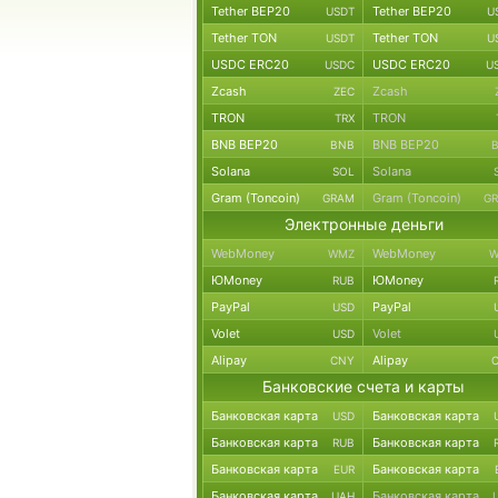
Tether BEP20
Tether BEP20
USDT
U
Tether TON
Tether TON
USDT
U
USDC ERC20
USDC ERC20
USDC
U
Zcash
Zcash
ZEC
TRON
TRON
TRX
BNB BEP20
BNB BEP20
BNB
Solana
Solana
SOL
Gram (Toncoin)
Gram (Toncoin)
GRAM
G
Электронные деньги
WebMoney
WebMoney
WMZ
W
ЮMoney
ЮMoney
RUB
PayPal
PayPal
USD
Volet
Volet
USD
Alipay
Alipay
CNY
Банковские счета и карты
Банковская карта
Банковская карта
USD
Банковская карта
Банковская карта
RUB
Банковская карта
Банковская карта
EUR
Банковская карта
Банковская карта
UAH