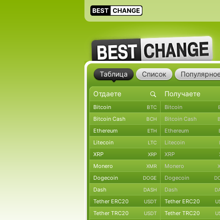
Таблица
Список
Популярно
Bitcoin
Bitcoin
BTC
Bitcoin Cash
Bitcoin Cash
BCH
Ethereum
Ethereum
ETH
Litecoin
Litecoin
LTC
XRP
XRP
XRP
Monero
Monero
XMR
Dogecoin
Dogecoin
DOGE
D
Dash
Dash
DASH
D
Tether ERC20
Tether ERC20
USDT
U
Tether TRC20
Tether TRC20
USDT
U