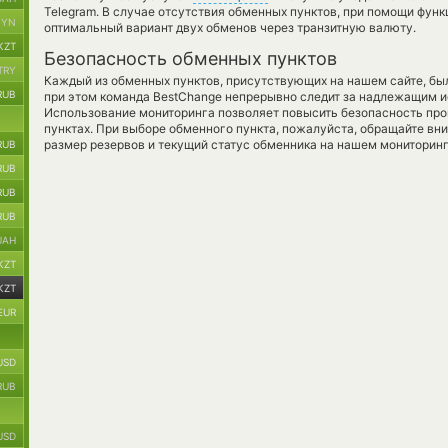
Telegram. В случае отсутствия обменных пунктов, при помощи фун
BYN
оптимальный вариант двух обменов через транзитную валюту.
KZT
Безопасность обменных пунктов
TRY
Каждый из обменных пунктов, присутствующих на нашем сайте, бы
RUB
при этом команда BestChange непрерывно следит за надлежащим и
Использование мониторинга позволяет повысить безопасность пр
пунктах. При выборе обменного пункта, пожалуйста, обращайте вн
размер резервов и текущий статус обменника на нашем мониторинг
RUB
RUB
RUB
RUB
UAH
KZT
KZT
EUR
USD
RUB
USD