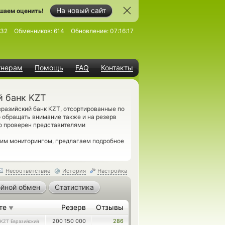
На новый сайт
шаем оценить!
832
Обменников:
614
Обновление:
07:16:17
тнерам
Помощь
FAQ
Контакты
й банк KZT
вразийский банк KZT, отсортированные по
 обращать внимание также и на резерв
о проверен представителями
шим мониторингом, предлагаем подробное
Несоответствие
История
Настройка
йной обмен
Статистика
те
Резерв
Отзывы
▼
200 150 000
286
KZT Евразийский