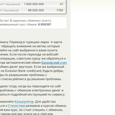
0
1 000 000 000
47
KZT Евразийский
99 000 000
7766
KZT Евразийский
аботает
3
надежных обменных пункта.
евзвешенный курс обмена:
8.958387
T
→
бмену Перевод в турецких лирах
карта
 обращать внимание на метки, которые
ейти на сайт выбранного вами пункта
енем. Если после перехода на вебсайт
операции, советуем сразу же обратиться к
когда автоматический обмен
Банковский счет
обмен денег вручную. Если же выбранный
 на Eurasian Bank creditcard, будьте добры,
меры по разрешению проблемы с
з списка рейтинга до решения проблемы.
нее тогда, когда вы переходите на сайт
 проблемы с обменом электронных денег и
ваться подробной инструкцией по сервису.
рименяйте
Калькулятор
. Для удобства
ься к
Статистике
резервов и курсов обмена.
й вам курс, не стоит спешить с обменом,
одном для вас курсе на e-mail или