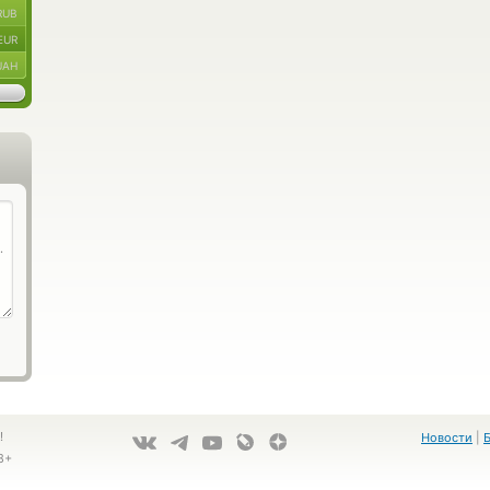
RUB
EUR
UAH
!
Новости
|
8+