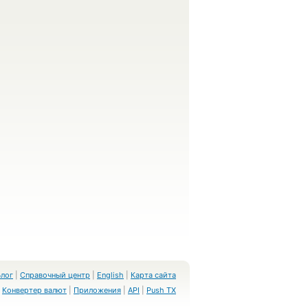
Блог
|
Справочный центр
|
English
|
Карта сайта
Конвертер валют
|
Приложения
|
API
|
Push TX