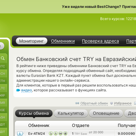
Уже видели новый BestChange? Пригла
Всего курсов:
1221
Мониторинг
Обменники
Проверка адреса
Пар
е
Обмен Банковский счет TRY на Евразийски
В рейтинге ниже приведены обменники Банковский счет TRY на Е
BTC
курсу обмена. Определяя подходящий обменный сайт, необходимо
BCH
валюты Eurasian Bank KZT. Каждый пункт обмена был доскональн
администрации нашего онлайн-сервиса.
ETH
Для клиентов, которые в первый раз решили воспользоваться на
LTC
видео
, которое рассказывает о функциях сайта.
XRP
XMR
Обратный обмен
Избранное
OGE
Курсы обмена
Калькулятор
Оповещение
Дво
ASH
SDT
Обменник
Отдаете
Получае
SDT
от 20 000
Ex-ATM24
1
9.000090
TRY Банк