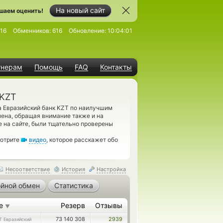
На новый сайт
шаем оценить!
16
Обменников:
616
Обновление:
10:04:01
тнерам
Помощь
FAQ
Контакты
 KZT
а Евразийский банк KZT по наилучшим
мена, обращая внимание также и на
 на сайте, были тщательно проверены
мотрите
видео
, которое расскажет обо
Несоответствие
История
Настройка
йной обмен
Статистика
те
Резерв
Отзывы
▼
73 140 308
2939
T Евразийский