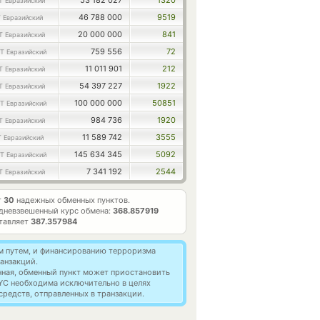
53 182 027
1320
T Евразийский
46 788 000
9519
 Евразийский
20 000 000
841
T Евразийский
759 556
72
T Евразийский
11 011 901
212
T Евразийский
54 397 227
1922
T Евразийский
100 000 000
50851
T Евразийский
984 736
1920
T Евразийский
11 589 742
3555
 Евразийский
145 634 345
5092
T Евразийский
7 341 192
2544
T Евразийский
т
30
надежных обменных пунктов.
дневзвешенный курс обмена:
368.857919
ставляет
387.357984
м путем, и финансированию терроризма
анзакций.
нная, обменный пункт может приостановить
YC необходима исключительно в целях
редств, отправленных в транзакции.