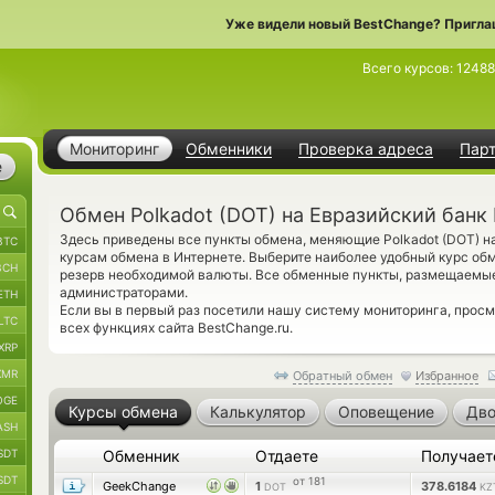
Уже видели новый BestChange? Пригла
Всего курсов:
12488
Мониторинг
Обменники
Проверка адреса
Пар
е
Обмен Polkadot (DOT) на Евразийский банк
Здесь приведены все пункты обмена, меняющие Polkadot (DOT) н
BTC
курсам обмена в Интернете. Выберите наиболее удобный курс об
BCH
резерв необходимой валюты. Все обменные пункты, размещаемые
администраторами.
ETH
Если вы в первый раз посетили нашу систему мониторинга, прос
LTC
всех функциях сайта BestChange.ru.
XRP
XMR
Обратный обмен
Избранное
OGE
Курсы обмена
Калькулятор
Оповещение
Дво
ASH
SDT
Обменник
Отдаете
Получае
SDT
от 181
GeekChange
1
378.6184
DOT
KZ