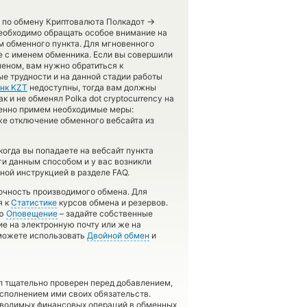
→
и по обмену Криптовалюта Полкадот
Необходимо обращать особое внимание на
м обменного пункта. Для мгновенного
е с именем обменника. Если вы совершили
меном, вам нужно обратиться к
е трудности и на данной стадии работы
анк KZT
недоступны, тогда вам должны
 и не обменял Polka dot cryptocurrency на
еменно примем необходимые меры:
же отключение обменного вебсайта из
когда вы попадаете на вебсайт пункта
ги данным способом и у вас возникли
ной инструкцией в разделе FAQ.
точность производимого обмена. Для
я к
Статистике
курсов обмена и резервов.
ию
Оповещение
– задайте собственные
ие на электронную почту или же на
 можете использовать
Двойной обмен
и
л тщательно проверен перед добавлением,
сполнением ими своих обязательств.
оводимых финансовых операций в обменных