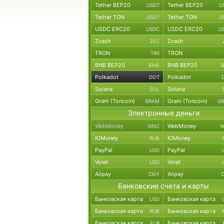
Tether BEP20
Tether BEP20
USDT
U
Tether TON
Tether TON
USDT
U
USDC ERC20
USDC ERC20
USDC
U
Zcash
Zcash
ZEC
TRON
TRON
TRX
BNB BEP20
BNB BEP20
BNB
Polkadot
Polkadot
DOT
Solana
Solana
SOL
Gram (Toncoin)
Gram (Toncoin)
GRAM
G
Электронные деньги
WebMoney
WebMoney
WMZ
W
ЮMoney
ЮMoney
RUB
PayPal
PayPal
USD
Volet
Volet
USD
Alipay
Alipay
CNY
Банковские счета и карты
Банковская карта
Банковская карта
USD
Банковская карта
Банковская карта
RUB
Банковская карта
Банковская карта
EUR