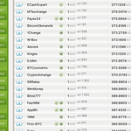
SDT
от 133
ECashExpert
1
377.1328
DOT
KZT
SDT
от 133
MTexchange
1
376.0014
DOT
KZ
SDC
от 531
Payex24
1
375.6944
DOT
KZ
ZEC
от 161
BitcoinObmennik
1
373.8169
DOT
KZ
TRX
от 938
1Change
1
373.2759
DOT
KZ
BNB
от 831
W-Box
1
373.1406
DOT
KZ
DOT
от 858
4esnok
1
373.1396
DOT
KZ
SOL
от 604
Kingex
1
373.1320
DOT
KZ
RAM
от 832
ExWm
1
372.9578
DOT
KZ
от 750
BTCconvertix
1
372.9266
DOT
KZ
от 271
MZ
CryptoXchange
1
370.0793
DOT
K
от 1 002
RUB
99Rates
1
369.8904
DOT
KZ
от 915
USD
WmMoney
1
369.8900
DOT
K
от 1 002
USD
Bitok777
1
369.8900
DOT
K
от 676
CNY
FastWM
1
369.8900
DOT
K
от 667
AppBit
1
367.4335
DOT
KZ
от 989
USD
1WM
1
365.8776
DOT
KZ
от 671
RUB
First-BTC
1
365.6000
DOT
K
от 275
EUR