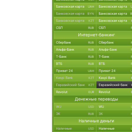
Банковская карта
Банковская карта
UAH
Банковская карта
Банковская карта
BYN
Банковская карта
Банковская карта
KZT
СБП
СБП
RUB
Интернет-банкинг
Сбербанк
Сбербанк
RUB
Альфа-Банк
Альфа-Банк
RUB
Т-Банк
Т-Банк
RUB
ВТБ
ВТБ
RUB
Приват 24
Приват 24
UAH
Kaspi Bank
Kaspi Bank
KZT
Евразийский банк
Евразийский банк
KZT
Revolut
Revolut
EUR
Денежные переводы
WU
WU
USD
ЗК
ЗК
RUB
Наличные деньги
Наличные
Наличные
USD