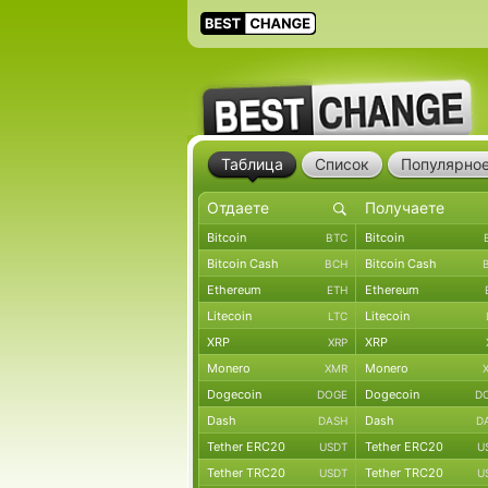
Таблица
Список
Популярно
Bitcoin
Bitcoin
BTC
Bitcoin Cash
Bitcoin Cash
BCH
Ethereum
Ethereum
ETH
Litecoin
Litecoin
LTC
XRP
XRP
XRP
Monero
Monero
XMR
Dogecoin
Dogecoin
DOGE
D
Dash
Dash
DASH
D
Tether ERC20
Tether ERC20
USDT
U
Tether TRC20
Tether TRC20
USDT
U