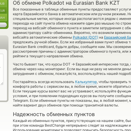
Об обмене Polkadot на Eurasian Bank KZT
RUB
Все показанные в таблице обменные пункты предоставляют услуг
EUR
карта Евразийского банка в автоматическом или ручном режиме. 
UAH
специальные метки, которые иногда располагаются рядом с имене
перехода на сайт пункта обмена нажмите один раз мышью по строк
переход на вебсайт обменного пункта и заметили затруднения с об
администратору сайта-обменника. Вероятно, что возникли временны
вебсайта автоматические обмены
Polkadot (DOT)
на
Евразийский б
предложить ручной обмен. Если же избранный вами пункт обмена так
Eurasian Bank creditcard, будьте добры, сообщите нам. Мы своевр
рассмотрение причины с администратором обменного пункта, или 
рейтинга текущего направления обмена.
→
Часто бывает так, что курсы DOT
Евразийский интереснее тогда, 
обмена через наш мониторинг. Если вы еще ни разу не меняли день
затруднения с обменом, пожалуйста, воспользуйтесь нашей подроб
Постарайтесь всегда использовать
Калькулятор
, чтобы проверить 
комфорта работы с сервисом вы, в любое время, можете обратитьс
Если текущие курсы валют вас не устраивают, используйте функц
условия, и при появлении подходящих курсов вы получите сообщен
Telegram. Если обменные пункты не показаны, вы, в любой момент,
найти вариант двух обменов при помощи транзитной валюты.
Надежность обменных пунктов
Каждый из обменных пунктов, присутствующих на нашем сайте, бы
при этом команда BestChange непрерывно следит за надлежащим и
Использование мониторинга позволяет повысить безопасность пр