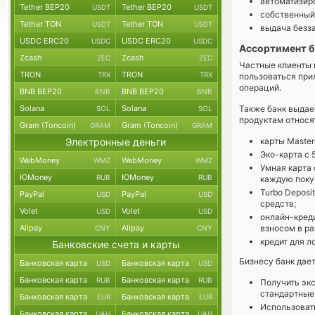
автоматизир
Tether BEP20
Tether BEP20
USDT
USDT
собственный
Tether TON
Tether TON
USDT
USDT
выдача безза
USDC ERC20
USDC ERC20
USDC
USDC
Ассортимент б
Zcash
Zcash
ZEC
ZEC
Частные клиенты м
TRON
TRON
TRX
TRX
пользоваться пр
операций.
BNB BEP20
BNB BEP20
BNB
BNB
Solana
Solana
Также банк выдае
SOL
SOL
продуктам относя
Gram (Toncoin)
Gram (Toncoin)
GRAM
GRAM
Электронные деньги
карты Masterca
Эко-карта с 
WebMoney
WebMoney
WMZ
WMZ
Умная карта 
ЮMoney
ЮMoney
RUB
RUB
каждую поку
Turbo Deposi
PayPal
PayPal
USD
USD
средств;
Volet
Volet
USD
USD
онлайн-креди
Alipay
Alipay
взносом в р
CNY
CNY
кредит для л
Банковские счета и карты
Бизнесу банк дае
Банковская карта
Банковская карта
USD
USD
Банковская карта
Банковская карта
RUB
RUB
Получить экс
стандартные 
Банковская карта
Банковская карта
EUR
EUR
Использоват
Банковская карта
Банковская карта
UAH
UAH