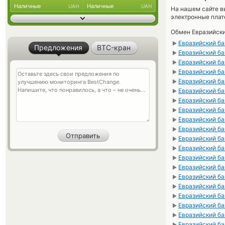
Наличные
Наличные
UAH
UAH
На нашем сайте в
электронные пла
Обмен Евразийски
Евразийский бан
►
Предложения
BTC-кран
Евразийский ба
►
Евразийский бан
►
Евразийский ба
►
Евразийский ба
►
Евразийский ба
►
Евразийский ба
►
Евразийский бан
►
Евразийский бан
►
Евразийский ба
►
Евразийский ба
►
Евразийский ба
►
Евразийский ба
►
Евразийский ба
►
Евразийский ба
►
Евразийский ба
►
Евразийский ба
►
Евразийский ба
►
Евразийский ба
►
Евразийский ба
►