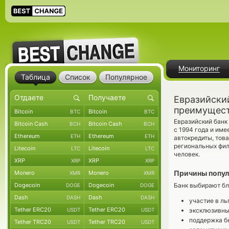
Мониторинг
Таблица
Список
Популярное
Евразийски
преимущес
Bitcoin
Bitcoin
BTC
BTC
Евразийский банк
Bitcoin Cash
Bitcoin Cash
BCH
BCH
с 1994 года и им
Ethereum
Ethereum
ETH
ETH
автокредиты, това
региональных фил
Litecoin
Litecoin
LTC
LTC
человек.
XRP
XRP
XRP
XRP
Причины попул
Monero
Monero
XMR
XMR
Dogecoin
Dogecoin
Банк выбирают б
DOGE
DOGE
Dash
Dash
DASH
DASH
участие в ль
Tether ERC20
Tether ERC20
USDT
USDT
эксклюзивны
поддержка бе
Tether TRC20
Tether TRC20
USDT
USDT