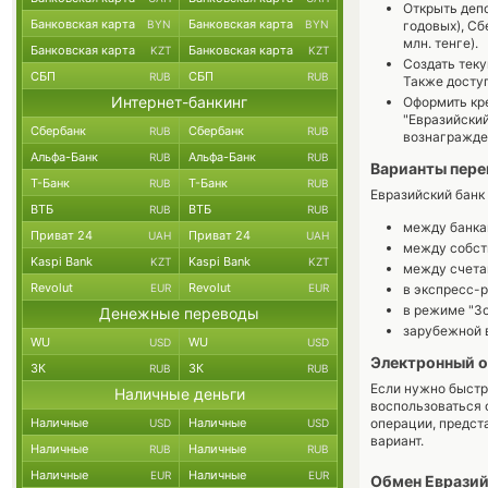
Открыть депо
Банковская карта
Банковская карта
BYN
BYN
годовых), Сб
млн. тенге).
Банковская карта
Банковская карта
KZT
KZT
Создать тек
СБП
СБП
RUB
RUB
Также доступ
Интернет-банкинг
Оформить кре
"Евразийский
Сбербанк
Сбербанк
RUB
RUB
вознагражден
Альфа-Банк
Альфа-Банк
RUB
RUB
Варианты пере
Т-Банк
Т-Банк
RUB
RUB
Евразийский банк
ВТБ
ВТБ
RUB
RUB
между банка
Приват 24
Приват 24
UAH
UAH
между собств
Kaspi Bank
Kaspi Bank
KZT
KZT
между счета
Revolut
Revolut
EUR
EUR
в экспресс-
в режиме "Зо
Денежные переводы
зарубежной 
WU
WU
USD
USD
Электронный о
ЗК
ЗК
RUB
RUB
Если нужно быстр
Наличные деньги
воспользоваться 
Наличные
Наличные
операции, предст
USD
USD
вариант.
Наличные
Наличные
RUB
RUB
Наличные
Наличные
EUR
EUR
Обмен Евразий