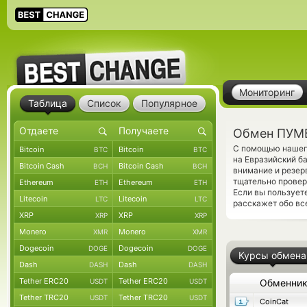
Мониторинг
Таблица
Список
Популярное
Обмен ПУМБ
С помощью нашего
Bitcoin
Bitcoin
BTC
BTC
на Евразийский б
Bitcoin Cash
Bitcoin Cash
BCH
BCH
внимание и резер
тщательно прове
Ethereum
Ethereum
ETH
ETH
Если вы пользует
Litecoin
Litecoin
LTC
LTC
расскажет обо вс
XRP
XRP
XRP
XRP
Monero
Monero
XMR
XMR
Dogecoin
Dogecoin
DOGE
DOGE
Курсы обмена
Dash
Dash
DASH
DASH
Tether ERC20
Tether ERC20
USDT
USDT
Обменни
Tether TRC20
Tether TRC20
USDT
USDT
CoinCat