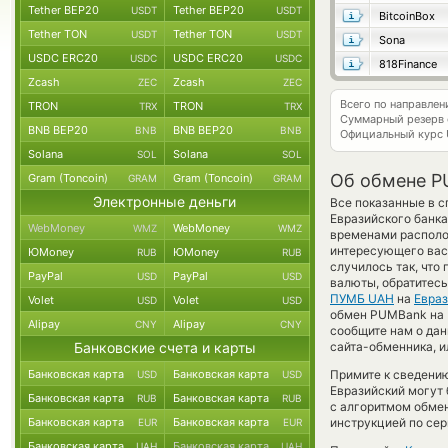
Tether BEP20
Tether BEP20
USDT
USDT
BitcoinBox
Tether TON
Tether TON
USDT
USDT
Sona
USDC ERC20
USDC ERC20
USDC
USDC
818Finance
Zcash
Zcash
ZEC
ZEC
Всего по направл
TRON
TRON
TRX
TRX
Суммарный резерв
BNB BEP20
BNB BEP20
BNB
BNB
Официальный курс
Solana
Solana
SOL
SOL
Об обмене P
Gram (Toncoin)
Gram (Toncoin)
GRAM
GRAM
Электронные деньги
Все показанные в 
Евразийского банка
WebMoney
WebMoney
WMZ
WMZ
временами располож
интересующего вас 
ЮMoney
ЮMoney
RUB
RUB
случилось так, что
PayPal
PayPal
USD
USD
валюты, обратитесь
ПУМБ UAH
на
Евраз
Volet
Volet
USD
USD
обмен PUMBank на E
Alipay
Alipay
CNY
CNY
сообщите нам о да
Банковские счета и карты
сайта-обменника, и
Банковская карта
Банковская карта
Примите к сведению
USD
USD
Евразийский могут 
Банковская карта
Банковская карта
RUB
RUB
с алгоритмом обмен
Банковская карта
Банковская карта
инструкцией по сер
EUR
EUR
Банковская карта
Банковская карта
UAH
UAH