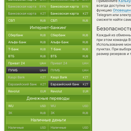
Применяйте
Кальку
всегда доступна т
Банковская карта
Банковская карта
BYN
BYN
функцию
Оповещен
Банковская карта
Банковская карта
KZT
KZT
Telegram или элект
сможете найти сам
СБП
СБП
RUB
RUB
Интернет-банкинг
Безопасност
Каждый из обменны
Сбербанк
Сбербанк
RUB
RUB
при этом команда 
Альфа-Банк
Альфа-Банк
RUB
RUB
Использование мон
пунктах. При выбор
Т-Банк
Т-Банк
RUB
RUB
размер резервов и 
ВТБ
ВТБ
RUB
RUB
Приват 24
Приват 24
UAH
UAH
ПУМБ
ПУМБ
UAH
UAH
Kaspi Bank
Kaspi Bank
KZT
KZT
Евразийский банк
Евразийский банк
KZT
KZT
Revolut
Revolut
EUR
EUR
Денежные переводы
WU
WU
USD
USD
ЗК
ЗК
RUB
RUB
Наличные деньги
Наличные
Наличные
USD
USD