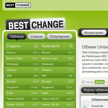
Мониторинг
Таблица
Список
Популярное
Обмен Unis
При помощи нашег
Bitcoin
Bitcoin
BTC
BTC
на Наличные AED 
Bitcoin Cash
Bitcoin Cash
BCH
BCH
валюты Cash AED.
нашего онлайн-се
Ethereum
Ethereum
ETH
ETH
Для клиентов, ко
Litecoin
Litecoin
LTC
LTC
рекомендуем спе
XRP
XRP
XRP
XRP
Monero
Monero
XMR
XMR
Город:
Дубай
Dogecoin
Dogecoin
DOGE
DOGE
Курсы обмена
Dash
Dash
DASH
DASH
Tether ERC20
Tether ERC20
USDT
USDT
Обменни
Tether TRC20
Tether TRC20
USDT
USDT
CoolCoin