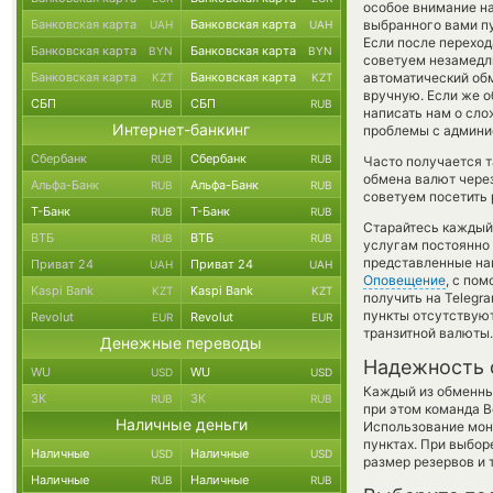
особое внимание на
Банковская карта
Банковская карта
выбранного вами пу
UAH
UAH
Если после переход
Банковская карта
Банковская карта
BYN
BYN
советуем незамедли
Банковская карта
Банковская карта
автоматический о
KZT
KZT
вручную. Если же об
СБП
СБП
RUB
RUB
написать нам о сл
Интернет-банкинг
проблемы с админис
Сбербанк
Сбербанк
RUB
RUB
Часто получается т
обмена валют через
Альфа-Банк
Альфа-Банк
RUB
RUB
советуем посетить 
Т-Банк
Т-Банк
RUB
RUB
Старайтесь каждый
ВТБ
ВТБ
RUB
RUB
услугам постоянно
представленные на
Приват 24
Приват 24
UAH
UAH
Оповещение
, с по
Kaspi Bank
Kaspi Bank
KZT
KZT
получить на Telegr
пункты отсутствуют
Revolut
Revolut
EUR
EUR
транзитной валюты.
Денежные переводы
Надежность 
WU
WU
USD
USD
Каждый из обменны
ЗК
ЗК
RUB
RUB
при этом команда 
Наличные деньги
Использование мон
пунктах. При выбор
Наличные
Наличные
USD
USD
размер резервов и 
Наличные
Наличные
RUB
RUB