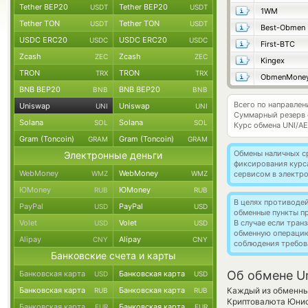
Tether BEP20
Tether BEP20
USDT
USDT
1WM
Tether TON
Tether TON
USDT
USDT
Best-Obmen
USDC ERC20
USDC ERC20
USDC
USDC
First-BTC
Zcash
Zcash
ZEC
ZEC
Kingex
TRON
TRON
TRX
TRX
ObmenMone
BNB BEP20
BNB BEP20
BNB
BNB
Всего по направлен
Uniswap
Uniswap
UNI
UNI
Суммарный резерв
Solana
Solana
SOL
SOL
Курс обмена
UNI/A
Gram (Toncoin)
Gram (Toncoin)
GRAM
GRAM
Обмены наличных с
Электронные деньги
фиксирования курс
WebMoney
WebMoney
WMZ
WMZ
сервисом в электр
ЮMoney
ЮMoney
RUB
RUB
В целях противоде
PayPal
PayPal
USD
USD
обменные пункты п
Volet
Volet
В случае если тра
USD
USD
обменную операци
Alipay
Alipay
CNY
CNY
соблюдения требов
Банковские счета и карты
Об обмене Un
Банковская карта
Банковская карта
USD
USD
Банковская карта
Банковская карта
Каждый из обменных
RUB
RUB
Криптовалюта Юни
Банковская карта
Банковская карта
EUR
EUR