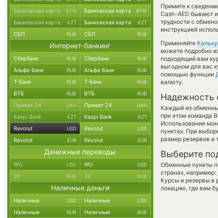
Примите к сведению
Банковская карта
Банковская карта
BYN
BYN
Cash-AED бывают ин
трудности с обмено
Банковская карта
Банковская карта
KZT
KZT
инструкцией испол
СБП
СБП
RUB
RUB
Применяйте
Кальку
Интернет-банкинг
можете подробно и
Сбербанк
Сбербанк
подходящий вам кур
RUB
RUB
выгодном для вас к
Альфа-Банк
Альфа-Банк
RUB
RUB
помощью функции
Т-Банк
Т-Банк
валюту.
RUB
RUB
ВТБ
ВТБ
RUB
RUB
Надежность 
Приват 24
Приват 24
UAH
UAH
Каждый из обменны
при этом команда 
Kaspi Bank
Kaspi Bank
KZT
KZT
Использование мон
Revolut
Revolut
USD
USD
пунктах. При выбор
размер резервов и 
Revolut
Revolut
EUR
EUR
Денежные переводы
Выберите по
WU
WU
Обменные пункты по
USD
USD
странах, например:
ЗК
ЗК
RUB
RUB
Курсы и резервы в 
Наличные деньги
локацию, где вам б
Наличные
Наличные
USD
USD
Наличные
Наличные
RUB
RUB