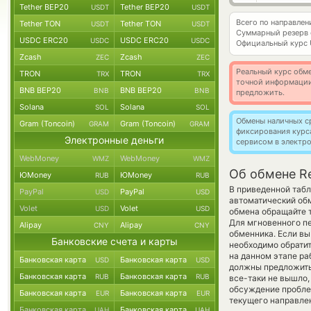
Tether BEP20
Tether BEP20
USDT
USDT
Всего по направлен
Tether TON
Tether TON
USDT
USDT
Суммарный резерв
USDC ERC20
USDC ERC20
USDC
USDC
Официальный курс
Zcash
Zcash
ZEC
ZEC
Реальный курс обме
TRON
TRON
TRX
TRX
точной информации
BNB BEP20
BNB BEP20
BNB
BNB
предложить.
Solana
Solana
SOL
SOL
Обмены наличных с
Gram (Toncoin)
Gram (Toncoin)
GRAM
GRAM
фиксирования курс
Электронные деньги
сервисом в электр
WebMoney
WebMoney
WMZ
WMZ
Об обмене Re
ЮMoney
ЮMoney
RUB
RUB
В приведенной табл
PayPal
PayPal
USD
USD
автоматический об
Volet
Volet
USD
USD
обмена обращайте т
Для мгновенного пе
Alipay
Alipay
CNY
CNY
обменника. Если вы
Банковские счета и карты
необходимо обратит
на данном этапе р
Банковская карта
Банковская карта
USD
USD
должны предложить 
Банковская карта
Банковская карта
RUB
RUB
все-таки не вышло,
обсуждение проблем
Банковская карта
Банковская карта
EUR
EUR
текущего направле
Банковская карта
Банковская карта
UAH
UAH