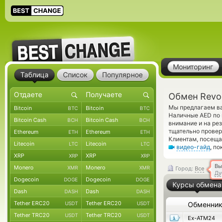
Мониторинг
Таблица
Список
Популярное
Обмен Revo
Мы предлагаем ва
Bitcoin
Bitcoin
BTC
BTC
Наличные AED по 
Bitcoin Cash
Bitcoin Cash
BCH
BCH
внимание и на ре
тщательно прове
Ethereum
Ethereum
ETH
ETH
Клиентам, посеща
Litecoin
Litecoin
LTC
LTC
видео-гайд
, п
XRP
XRP
XRP
XRP
Вы
Monero
Monero
XMR
XMR
Город:
Все
Ду
Dogecoin
Dogecoin
DOGE
DOGE
Курсы обмена
Dash
Dash
DASH
DASH
Tether ERC20
Tether ERC20
USDT
USDT
Обменни
Tether TRC20
Tether TRC20
USDT
USDT
Ex-ATM24