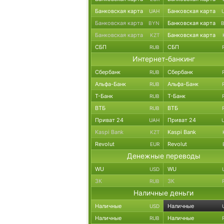
Банковская карта
Банковская карта
UAH
Банковская карта
Банковская карта
BYN
Банковская карта
Банковская карта
KZT
СБП
СБП
RUB
Интернет-банкинг
Сбербанк
Сбербанк
RUB
Альфа-Банк
Альфа-Банк
RUB
Т-Банк
Т-Банк
RUB
ВТБ
ВТБ
RUB
Приват 24
Приват 24
UAH
Kaspi Bank
Kaspi Bank
KZT
Revolut
Revolut
EUR
Денежные переводы
WU
WU
USD
ЗК
ЗК
RUB
Наличные деньги
Наличные
Наличные
USD
Наличные
Наличные
RUB