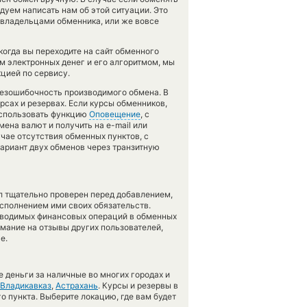
ендуем написать нам об этой ситуации. Это
владельцами обменника, или же вовсе
огда вы переходите на сайт обменного
м электронных денег и его алгоритмом, мы
цией по сервису.
 безошибочность производимого обмена. В
рсах и резервах. Если курсы обменников,
использовать функцию
Оповещение
, с
на валют и получить на e-mail или
учае отсутствия обменных пунктов, с
риант двух обменов через транзитную
л тщательно проверен перед добавлением,
сполнением ими своих обязательств.
оводимых финансовых операций в обменных
имание на отзывы других пользователей,
е.
 деньги за наличные во многих городах и
Владикавказ
,
Астрахань
. Курсы и резервы в
о пункта. Выберите локацию, где вам будет