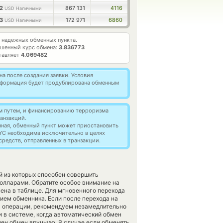
52
867 131
4116
USD Наличными
33
172 971
6860
USD Наличными
надежных обменных пункта.
шенный курс обмена:
3.836773
тавляет
4.069482
а после создания заявки. Условия
информация будет продублирована обменным
м путем, и финансированию терроризма
анзакций.
нная, обменный пункт может приостановить
YC необходима исключительно в целях
редств, отправленных в транзакции.
й из которых способен совершить
олларами. Обратите особое внимание на
ена в таблице. Для мгновенного перехода
нием обменника. Если после перехода на
я операции, рекомендуем незамедлительно
и в системе, когда автоматический обмен
пен обмен вручную. В случае если обменять