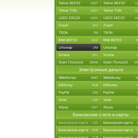
Tether BEP20
Tether BEP20
USDT
U
Tether TON
Tether TON
USDT
U
USDC ERC20
USDC ERC20
USDC
U
Zcash
Zcash
ZEC
TRON
TRON
TRX
BNB BEP20
BNB BEP20
BNB
Uniswap
Uniswap
UNI
Solana
Solana
SOL
Gram (Toncoin)
Gram (Toncoin)
GRAM
G
Электронные деньги
WebMoney
WebMoney
WMZ
W
ЮMoney
ЮMoney
RUB
PayPal
PayPal
USD
Volet
Volet
USD
Alipay
Alipay
CNY
Банковские счета и карты
Банковская карта
Банковская карта
USD
Банковская карта
Банковская карта
RUB
Банковская карта
Банковская карта
EUR