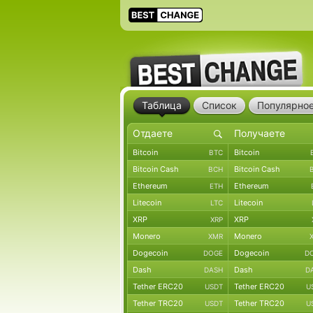
Таблица
Список
Популярно
Bitcoin
Bitcoin
BTC
Bitcoin Cash
Bitcoin Cash
BCH
Ethereum
Ethereum
ETH
Litecoin
Litecoin
LTC
XRP
XRP
XRP
Monero
Monero
XMR
Dogecoin
Dogecoin
DOGE
D
Dash
Dash
DASH
D
Tether ERC20
Tether ERC20
USDT
U
Tether TRC20
Tether TRC20
USDT
U