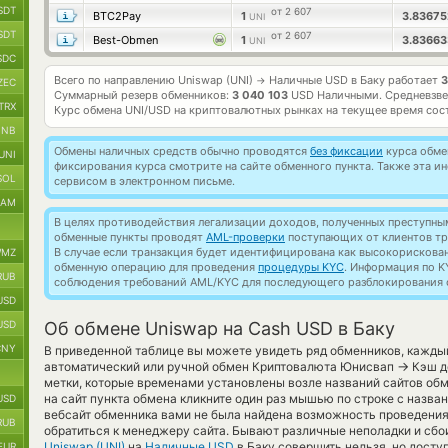
SDT
от 2 607
BTC2Pay
1
3.8367
UNI
SDT
от 2 607
Best-Obmen
1
3.8366
UNI
SDC
Всего по направлению Uniswap (UNI)
Наличные USD в Баку работает
3
→
ZEC
Суммарный резерв обменников:
3 040 103
USD Наличными.
Средневзве
TRX
Курс обмена
UNI/USD
на криптовалютных рынках на текущее время сос
BNB
Обмены наличных средств обычно проводятся
без фиксации
курса обмен
UNI
фиксирования курса смотрите на сайте обменного пункта. Также эта 
SOL
сервисом в электронном письме.
RAM
В целях противодействия легализации доходов, полученных преступны
обменные пункты проводят
AML-проверки
поступающих от клиентов тр
В случае если транзакция будет идентифицирована как высокорискова
MZ
обменную операцию для проведения
процедуры KYC
. Информация по K
RUB
соблюдения требований AML/KYC для последующего разблокирования с
USD
USD
Об обмене Uniswap на Cash USD в Баку
CNY
В приведенной таблице вы можете увидеть ряд обменников, кажды
→
автоматический или ручной обмен Криптовалюта Юнисвап
Кэш д
метки, которые временами установлены возле названий сайтов обм
на сайт пункта обмена кликните один раз мышью по строке с назва
USD
вебсайт обменника вами не была найдена возможность проведени
RUB
обратиться к менеджеру сайта. Бывают различные неполадки и сбо
Uniswap (UNI)
на
Наличные USD
в Баку совершить нельзя, но досту
EUR