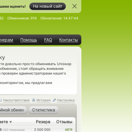
На новый сайт
шаем оценить!
82
Обменников:
616
Обновление:
14:47:44
тнерам
Помощь
FAQ
Контакты
ку
те довольно просто обменивать Uniswap
 обменник, стоит обращать внимание
о проверен администраторами нашего
мониторингом, мы предлагаем
Несоответствие
История
Настройка
йной обмен
Статистика
аете
Резерв
Отзывы
▼
95
2 000 000
4874
USD Наличными