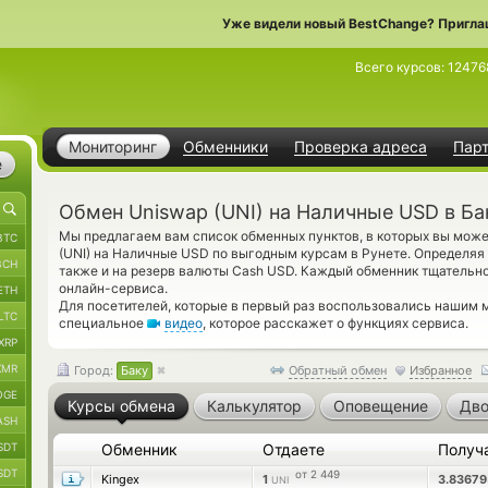
Уже видели новый BestChange? Пригла
Всего курсов:
12476
Мониторинг
Обменники
Проверка адреса
Пар
е
Обмен Uniswap (UNI) на Наличные USD в Ба
Мы предлагаем вам список обменных пунктов, в которых вы може
BTC
(UNI) на Наличные USD по выгодным курсам в Рунете. Определяя
BCH
также и на резерв валюты Cash USD. Каждый обменник тщательн
онлайн-сервиса.
ETH
Для посетителей, которые в первый раз воспользовались нашим 
LTC
специальное
видео
, которое расскажет о функциях сервиса.
XRP
XMR
Город:
Баку
Обратный обмен
Избранное
OGE
Курсы обмена
Калькулятор
Оповещение
Дво
ASH
SDT
Обменник
Отдаете
Получ
SDT
от 2 449
Kingex
1
3.8367
UNI