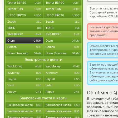
Tether BEP20
Tether BEP20
USDT
USDT
Всего по направле
Tether TON
Tether TON
USDT
USDT
Суммарный резерв
USDC ERC20
USDC ERC20
USDC
USDC
Курс обмена
QTUM/
Zcash
Zcash
ZEC
ZEC
Реальный курс обме
TRON
TRON
TRX
TRX
точной информации
BNB BEP20
BNB BEP20
BNB
BNB
предложить.
Qtum
Qtum
QTUM
QTUM
Обмены наличных с
Solana
Solana
SOL
SOL
фиксирования курс
Gram (Toncoin)
Gram (Toncoin)
GRAM
GRAM
сервисом в электр
Электронные деньги
В целях противоде
WebMoney
WebMoney
WMZ
WMZ
обменные пункты п
В случае если тра
ЮMoney
ЮMoney
RUB
RUB
обменную операци
PayPal
PayPal
USD
USD
соблюдения требов
Volet
Volet
USD
USD
Alipay
Alipay
Об обмене Q
CNY
CNY
Банковские счета и карты
В приведенной табл
совершить автомат
Банковская карта
Банковская карта
USD
USD
обращать внимание 
Для мгновенного пе
Банковская карта
Банковская карта
RUB
RUB
совершили переход 
Банковская карта
Банковская карта
EUR
EUR