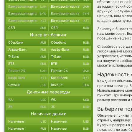
обратиться к онлай
автоматический о
Банковская карта
Банковская карта
UAH
UAH
вручную. В случае 
Банковская карта
Банковская карта
BYN
BYN
написать нам о сл
владельцами пункта
Банковская карта
Банковская карта
KZT
KZT
СБП
СБП
RUB
RUB
Зачастую бывает та
наш мониторинг. Ес
Интернет-банкинг
посещение нашей си
Сбербанк
Сбербанк
RUB
RUB
Старайтесь всегда
Альфа-Банк
Альфа-Банк
RUB
RUB
любой момент може
устраивают, испол
Т-Банк
Т-Банк
RUB
RUB
вы получите сообще
ВТБ
ВТБ
RUB
RUB
можете использов
Приват 24
Приват 24
UAH
UAH
Надежность 
Kaspi Bank
Kaspi Bank
KZT
KZT
Каждый из обменны
Revolut
Revolut
EUR
EUR
при этом команда 
Использование мон
Денежные переводы
пунктах. При выбор
WU
WU
размер резервов и 
USD
USD
ЗК
ЗК
RUB
RUB
Выберите по
Наличные деньги
Обменные пункты по
странах, например:
Наличные
Наличные
USD
USD
Курсы и резервы в 
Наличные
Наличные
RUB
RUB
локацию, где вам б