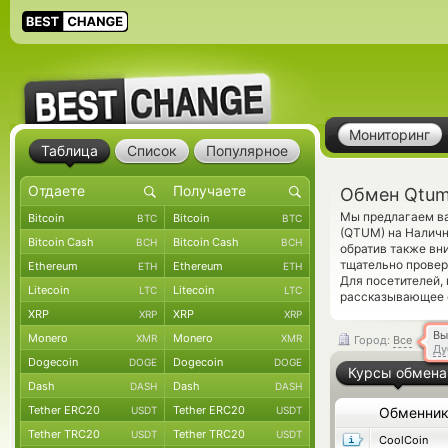
Мониторинг
Таблица
Список
Популярное
Обмен Qtum
Мы предлагаем ва
Bitcoin
Bitcoin
BTC
BTC
(QTUM) на Наличн
Bitcoin Cash
Bitcoin Cash
BCH
BCH
обратив также вн
тщательно провер
Ethereum
Ethereum
ETH
ETH
Для посетителей,
Litecoin
Litecoin
LTC
LTC
рассказывающее о
XRP
XRP
XRP
XRP
Вы
Monero
Monero
XMR
XMR
Город:
Все
Ду
Dogecoin
Dogecoin
DOGE
DOGE
Курсы обмена
Dash
Dash
DASH
DASH
Tether ERC20
Tether ERC20
USDT
USDT
Обменни
Tether TRC20
Tether TRC20
USDT
USDT
CoolCoin