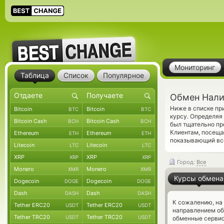
Мониторинг
Таблица
Список
Популярное
Обмен Нали
Ниже в списке п
Bitcoin
Bitcoin
BTC
BTC
курсу. Определяя
Bitcoin Cash
Bitcoin Cash
BCH
BCH
был тщательно пр
Клиентам, посеща
Ethereum
Ethereum
ETH
ETH
показывающий все
Litecoin
Litecoin
LTC
LTC
XRP
XRP
XRP
XRP
Город:
Все
Monero
Monero
XMR
XMR
Курсы обмена
Dogecoin
Dogecoin
DOGE
DOGE
Dash
Dash
DASH
DASH
К сожалению, на
Tether ERC20
Tether ERC20
USDT
USDT
направлением о
Tether TRC20
Tether TRC20
USDT
USDT
обменные сервис