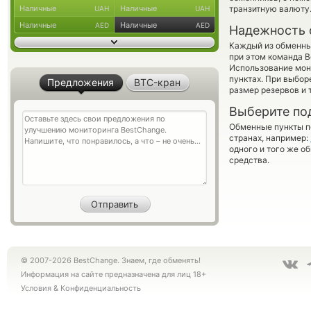
Наличные
Наличные
транзитную валюту
UAH
UAH
Наличные
Наличные
AED
AED
Надежность 
Каждый из обменны
при этом команда 
Использование мон
пунктах. При выбор
Предложения
BTC-кран
размер резервов и 
Выберите по
Обменные пункты по
странах, например:
одного и того же о
средства.
© 2007-2026 BestChange. Знаем, где обменять!
Информация на сайте предназначена для лиц 18+
Условия
&
Конфиденциальность