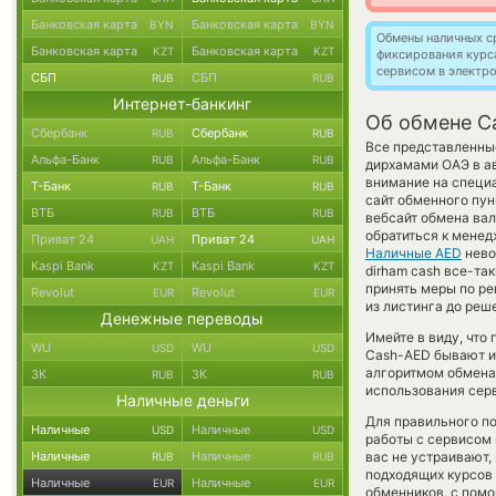
Банковская карта
Банковская карта
BYN
BYN
Обмены наличных с
Банковская карта
Банковская карта
KZT
KZT
фиксирования курс
сервисом в электр
СБП
СБП
RUB
RUB
Интернет-банкинг
Об обмене C
Сбербанк
Сбербанк
RUB
RUB
Все представленные
Альфа-Банк
Альфа-Банк
RUB
RUB
дирхамами ОАЭ в а
внимание на специа
Т-Банк
Т-Банк
RUB
RUB
сайт обменного пун
ВТБ
ВТБ
RUB
RUB
вебсайт обмена ва
обратиться к менед
Приват 24
Приват 24
UAH
UAH
Наличные AED
нево
Kaspi Bank
Kaspi Bank
KZT
KZT
dirham cash все-та
принять меры по р
Revolut
Revolut
EUR
EUR
из листинга до реш
Денежные переводы
Имейте в виду, что
WU
WU
USD
USD
Cash-AED бывают ин
алгоритмом обмена 
ЗК
ЗК
RUB
RUB
использования сер
Наличные деньги
Для правильного по
Наличные
Наличные
USD
USD
работы с сервисом 
Наличные
Наличные
вас не устраивают,
RUB
RUB
подходящих курсов 
Наличные
Наличные
EUR
EUR
обменников, с пом