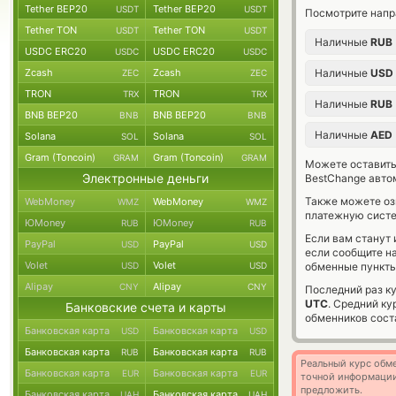
Tether BEP20
Tether BEP20
USDT
USDT
Посмотрите напр
Tether TON
Tether TON
USDT
USDT
Наличные
RUB
USDC ERC20
USDC ERC20
USDC
USDC
Zcash
Zcash
Наличные
USD
ZEC
ZEC
TRON
TRON
TRX
TRX
Наличные
RUB
BNB BEP20
BNB BEP20
BNB
BNB
Наличные
AED
Solana
Solana
SOL
SOL
Gram (Toncoin)
Gram (Toncoin)
GRAM
GRAM
Можете оставит
Электронные деньги
BestChange авто
Также можете о
WebMoney
WebMoney
WMZ
WMZ
платежную сист
ЮMoney
ЮMoney
RUB
RUB
Если вам станут
PayPal
PayPal
USD
USD
если сообщите н
Volet
Volet
USD
USD
обменные пункты
Alipay
Alipay
CNY
CNY
Последний раз к
UTC
. Средний к
Банковские счета и карты
обменников сос
Банковская карта
Банковская карта
USD
USD
Банковская карта
Банковская карта
RUB
RUB
Реальный курс обме
Банковская карта
Банковская карта
EUR
EUR
точной информации
предложить.
Банковская карта
Банковская карта
UAH
UAH