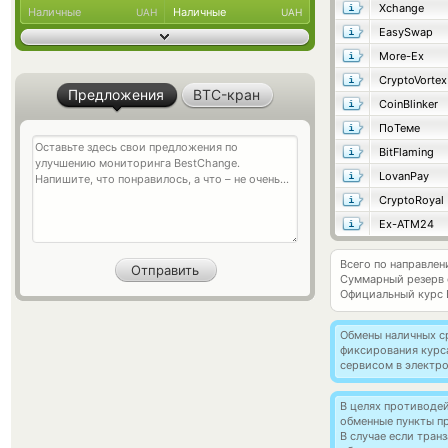
Xchange
Наличные
Наличные
UAH
UAH
EasySwap
More-Ex
CryptoVortex
Предложения
BTC-кран
CoinBlinker
ПоТеме
BitFlaming
LovanPay
CryptoRoyal
Ex-ATM24
Всего по направлен
Суммарный резерв
Официальный курс
Обмены наличных с
фиксирования курс
сервисом в электр
В целях противоде
обменные пункты п
В случае если тра