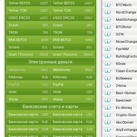
Tether BEP20
Tether BEP20
USDT
USDT
BTCWorm
Tether TON
Tether TON
USDT
USDT
NordChange
USDC ERC20
USDC ERC20
USDC
USDC
MultiXchang
Zcash
Zcash
ZEC
ZEC
BTCRotor
TRON
TRON
TRX
TRX
001K
BNB BEP20
BNB BEP20
BNB
BNB
NicexChange
Solana
Solana
SOL
SOL
FastWM
Gram (Toncoin)
Gram (Toncoin)
GRAM
GRAM
Электронные деньги
60сек
WebMoney
WebMoney
WMZ
WMZ
Clean-Excha
ЮMoney
ЮMoney
RUB
RUB
Вобменка
PayPal
PayPal
USD
USD
2rbina
Volet
Volet
USD
USD
Best-Obmen
Alipay
Alipay
CNY
CNY
Банкомат
Банковские счета и карты
Ex-Money
Банковская карта
Банковская карта
USD
USD
Crypto-Dom
Банковская карта
Банковская карта
RUB
RUB
AbcObmen
Банковская карта
Банковская карта
EUR
EUR
AnyExchang
Банковская карта
Банковская карта
UAH
UAH