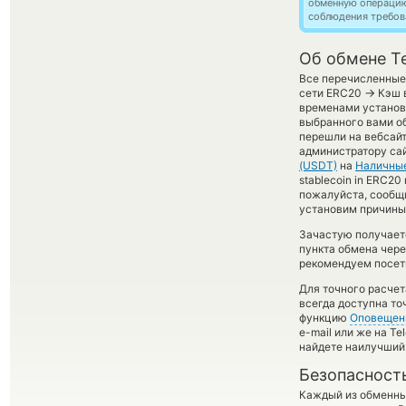
обменную операци
соблюдения требов
Об обмене T
Все перечисленные 
→
сети ERC20
Кэш в
временами установл
выбранного вами об
перешли на вебсайт
администратору сай
(USDT)
на
Наличны
stablecoin in ERC20
пожалуйста, сообщ
установим причины 
Зачастую получает
пункта обмена чере
рекомендуем посети
Для точного расчет
всегда доступна т
функцию
Оповещен
e-mail или же на T
найдете наилучший 
Безопасност
Каждый из обменны