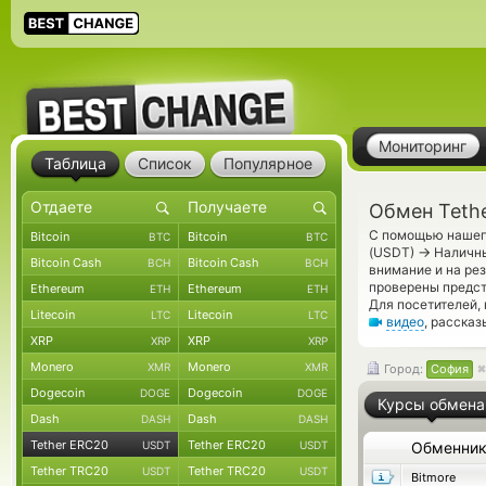
Мониторинг
Таблица
Список
Популярное
Обмен Teth
С помощью нашего
Bitcoin
Bitcoin
BTC
BTC
→
(USDT)
Наличны
Bitcoin Cash
Bitcoin Cash
BCH
BCH
внимание и на ре
проверены предс
Ethereum
Ethereum
ETH
ETH
Для посетителей,
Litecoin
Litecoin
LTC
LTC
видео
, расска
XRP
XRP
XRP
XRP
Monero
Monero
XMR
XMR
Город:
София
Dogecoin
Dogecoin
DOGE
DOGE
Курсы обмена
Dash
Dash
DASH
DASH
Tether ERC20
Tether ERC20
USDT
USDT
Обменни
Tether TRC20
Tether TRC20
USDT
USDT
Bitmore