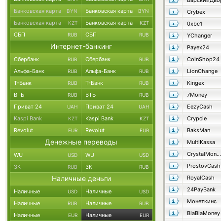
Банковская карта
Банковская карта
BYN
BYN
Crybex
Банковская карта
Банковская карта
KZT
KZT
0xbc1
СБП
СБП
RUB
RUB
YChanger
Интернет-банкинг
Payex24
Сбербанк
Сбербанк
CoinShop24
RUB
RUB
Альфа-Банк
Альфа-Банк
LionChange
RUB
RUB
Т-Банк
Т-Банк
Kingex
RUB
RUB
ВТБ
ВТБ
7Money
RUB
RUB
Приват 24
Приват 24
EezyCash
UAH
UAH
Kaspi Bank
Kaspi Bank
Crypcie
KZT
KZT
Revolut
Revolut
BaksMan
EUR
EUR
Денежные переводы
MultiKassa
CrystalMoney
WU
WU
USD
USD
ProstovCash
ЗК
ЗК
RUB
RUB
Наличные деньги
RoyalCash
24PayBank
Наличные
Наличные
USD
USD
Монеткинс
Наличные
Наличные
RUB
RUB
BlaBlaMoney
Наличные
Наличные
EUR
EUR