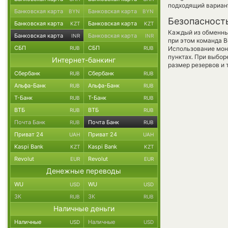
подходящий вариан
Банковская карта
Банковская карта
BYN
BYN
Безопасност
Банковская карта
Банковская карта
KZT
KZT
Каждый из обменны
Банковская карта
Банковская карта
INR
INR
при этом команда 
СБП
СБП
RUB
RUB
Использование мон
пунктах. При выбор
Интернет-банкинг
размер резервов и 
Сбербанк
Сбербанк
RUB
RUB
Альфа-Банк
Альфа-Банк
RUB
RUB
Т-Банк
Т-Банк
RUB
RUB
ВТБ
ВТБ
RUB
RUB
Почта Банк
Почта Банк
RUB
RUB
Приват 24
Приват 24
UAH
UAH
Kaspi Bank
Kaspi Bank
KZT
KZT
Revolut
Revolut
EUR
EUR
Денежные переводы
WU
WU
USD
USD
ЗК
ЗК
RUB
RUB
Наличные деньги
Наличные
Наличные
USD
USD