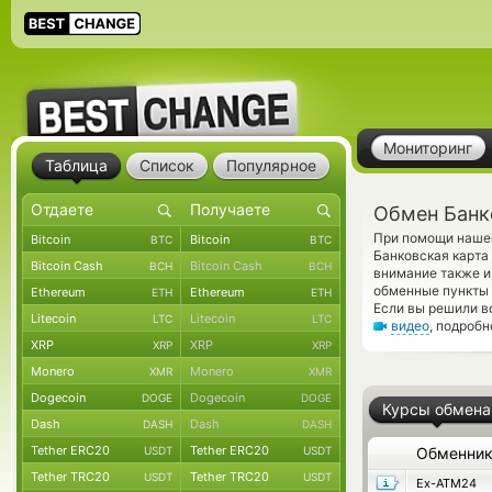
Мониторинг
Таблица
Список
Популярное
Обмен Банко
При помощи нашег
Bitcoin
Bitcoin
BTC
BTC
Банковская карта
Bitcoin Cash
Bitcoin Cash
BCH
BCH
внимание также и
обменные пункты 
Ethereum
Ethereum
ETH
ETH
Если вы решили в
Litecoin
Litecoin
LTC
LTC
видео
, подроб
XRP
XRP
XRP
XRP
Monero
Monero
XMR
XMR
Dogecoin
Dogecoin
DOGE
DOGE
Курсы обмена
Dash
Dash
DASH
DASH
Tether ERC20
Tether ERC20
USDT
USDT
Обменни
Tether TRC20
Tether TRC20
USDT
USDT
Ex-ATM24