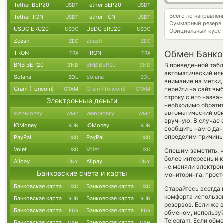
Tether BEP20
Tether BEP20
USDT
USDT
Всего по направлен
Tether TON
Tether TON
USDT
USDT
Суммарный резерв
USDC ERC20
USDC ERC20
USDC
USDC
Официальный курс
Zcash
Zcash
ZEC
ZEC
Обмен Банков
TRON
TRON
TRX
TRX
BNB BEP20
BNB BEP20
В приведенной табл
BNB
BNB
автоматический или
Solana
Solana
SOL
SOL
внимание на метки,
Gram (Toncoin)
Gram (Toncoin)
перейти на сайт вы
GRAM
GRAM
строку с его назва
Электронные деньги
необходимо обратит
автоматический о
WebMoney
WebMoney
WMZ
WMZ
вручную. В случае е
ЮMoney
ЮMoney
RUB
RUB
сообщить нам о да
определим причины 
PayPal
PayPal
USD
USD
Volet
Volet
USD
USD
Спешим заметить, 
более интересный 
Alipay
Alipay
CNY
CNY
не меняли электро
Банковские счета и карты
мониторинга, прост
Банковская карта
Банковская карта
USD
USD
Старайтесь всегда
комфорта использов
Банковская карта
Банковская карта
RUB
RUB
резервов. Если же 
Банковская карта
Банковская карта
EUR
EUR
обменом, использу
Telegram. Если обм
Банковская карта
Банковская карта
UAH
UAH