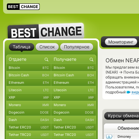
Мониторинг
Таблица
Список
Популярное
Обмен NEAR 
Мы предлагаем ва
Bitcoin
Bitcoin
BTC
BTC
→
(NEAR)
Почта Ба
Bitcoin Cash
Bitcoin Cash
BCH
BCH
обращать внимани
администрацией н
Ethereum
Ethereum
ETH
ETH
Пользователям, п
Litecoin
Litecoin
LTC
LTC
подробный
вид
XRP
XRP
XRP
XRP
Monero
Monero
XMR
XMR
Dogecoin
Dogecoin
DOGE
DOGE
Курсы обмена
Dash
Dash
DASH
DASH
Tether ERC20
Tether ERC20
USDT
USDT
Обменни
Tether TRC20
Tether TRC20
USDT
USDT
Dmoney