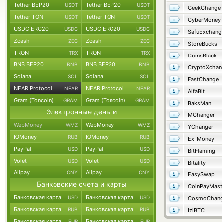
Tether BEP20
Tether BEP20
USDT
USDT
GeekChange
Tether TON
Tether TON
USDT
USDT
CyberMoney
USDC ERC20
USDC ERC20
USDC
USDC
SafuExchang
Zcash
Zcash
ZEC
ZEC
StoreBucks
TRON
TRON
TRX
TRX
CoinsBlack
BNB BEP20
BNB BEP20
BNB
BNB
CryptoXchan
Solana
Solana
SOL
SOL
FastChange
NEAR Protocol
NEAR Protocol
NEAR
NEAR
AlfaBit
Gram (Toncoin)
Gram (Toncoin)
GRAM
GRAM
BaksMan
Электронные деньги
MChanger
WebMoney
WebMoney
WMZ
WMZ
YChanger
ЮMoney
ЮMoney
RUB
RUB
Ex-Money
PayPal
PayPal
USD
USD
BitFlaming
Volet
Volet
USD
USD
Bitality
Alipay
Alipay
CNY
CNY
EasySwap
Банковские счета и карты
CoinPayMast
Банковская карта
Банковская карта
USD
USD
CosmoChang
Банковская карта
Банковская карта
RUB
RUB
IziBTC
Банковская карта
Банковская карта
EUR
EUR