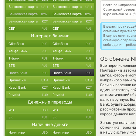
Всего по направлен
Банковская карта
Банковская карта
UAH
UAH
Суммарный резерв
Банковская карта
Банковская карта
Курс обмена
NEAR/
BYN
BYN
Банковская карта
Банковская карта
KZT
KZT
В целях противоде
СБП
СБП
RUB
RUB
обменные пункты п
Интернет-банкинг
В случае если тра
обменную операци
Сбербанк
Сбербанк
RUB
RUB
соблюдения требов
Альфа-Банк
Альфа-Банк
RUB
RUB
Об обмене NE
Т-Банк
Т-Банк
RUB
RUB
Все перечисленные
ВТБ
ВТБ
RUB
RUB
ПочтаБанк в автом
Почта Банк
Почта Банк
RUB
RUB
метки, которые мог
выбранного вами пу
Приват 24
Приват 24
UAH
UAH
Если вы перешли на
Kaspi Bank
Kaspi Bank
KZT
KZT
администратору сай
автоматический о
Revolut
Revolut
EUR
EUR
валют вручную. Есл
Денежные переводы
Bank, будьте добры
рассмотрение пробл
WU
WU
USD
USD
курсов данного нап
ЗК
ЗК
RUB
RUB
Зачастую получаетс
Наличные деньги
обменника через на
в нашу систему мон
Наличные
Наличные
USD
USD