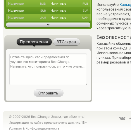
Наличные
Наличные
RUB
RUB
Используйте
Кальк
использования серв
Наличные
Наличные
EUR
EUR
вас не устраивают
Наличные
Наличные
UAH
UAH
необходимого курса
обменных пунктов,
через транзитную в
Безопасност
Предложения
BTC-кран
Каждый из обменны
при этом команда 
Использование мон
пунктах. При выбор
размер резервов и 
© 2007-2026 BestChange. Знаем, где обменять!
Информация на сайте предназначена для лиц 18+
Условия
&
Конфиденциальность