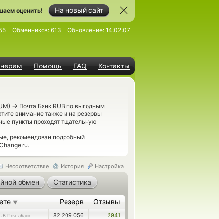
На новый сайт
шаем оценить!
55
Обменников:
613
Обновление:
14:02:07
тнерам
Помощь
FAQ
Контакты
→
TUM)
Почта Банк RUB по выгодным
атите внимание также и на резервы
ные пункты проходят тщательную
ые, рекомендован подробный
Change.ru.
Несоответствие
История
Настройка
йной обмен
Статистика
аете
Резерв
Отзывы
▼
82 209 056
2941
UB ПочтаБанк