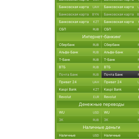
Банковская карта
Банковская карта
UAH
Банковская карта
Банковская карта
BYN
Банковская карта
Банковская карта
KZT
СБП
СБП
RUB
Интернет-банкинг
Сбербанк
Сбербанк
RUB
Альфа-Банк
Альфа-Банк
RUB
Т-Банк
Т-Банк
RUB
ВТБ
ВТБ
RUB
Почта Банк
Почта Банк
RUB
Приват 24
Приват 24
UAH
Kaspi Bank
Kaspi Bank
KZT
Revolut
Revolut
EUR
Денежные переводы
WU
WU
USD
ЗК
ЗК
RUB
Наличные деньги
Наличные
Наличные
USD