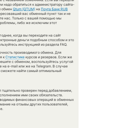
м надо обратиться к администратору сайта-
й обмен
Qtum (QTUM)
на
Почта Банк RUB
ресовавший вас обменный пункт так и не
ите нас. Только с вашей помощью мы
роблемы, либо же исключим этот
однее, когда вы переходите на сайт
лектронные деньги подобным способом и это
льзуйтесь инструкцией из раздела FAQ.
точность производимого обмена. Для
я к
Статистике
курсов и резервов. Если же
пешите с обменом, воспользуйтесь услугой
на e-mail или же на Telegram. В случае
 сможете найти самый оптимальный
л тщательно проверен перед добавлением,
сполнением ими своих обязательств.
оводимых финансовых операций в обменных
имание на отзывы других пользователей,
е.