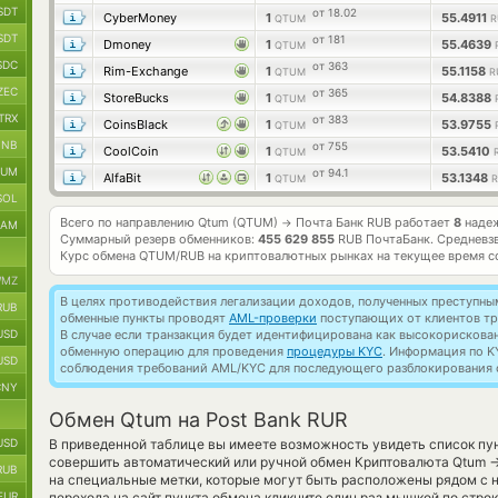
SDT
от 18.02
CyberMoney
1
55.4911
QTUM
R
SDT
от 181
Dmoney
1
55.4639
QTUM
SDC
от 363
Rim-Exchange
1
55.1158
QTUM
R
ZEC
от 365
StoreBucks
1
54.8388
QTUM
TRX
от 383
CoinsBlack
1
53.9755
QTUM
BNB
от 755
CoolCoin
1
53.5410
QTUM
TUM
от 94.1
AlfaBit
1
53.1348
QTUM
R
SOL
Всего по направлению Qtum (QTUM)
Почта Банк RUB работает
8
надеж
→
RAM
Суммарный резерв обменников:
455 629 855
RUB ПочтаБанк.
Средневз
Курс обмена
QTUM/RUB
на криптовалютных рынках на текущее время с
MZ
В целях противодействия легализации доходов, полученных преступны
RUB
обменные пункты проводят
AML-проверки
поступающих от клиентов тр
USD
В случае если транзакция будет идентифицирована как высокорискова
обменную операцию для проведения
процедуры KYC
. Информация по K
USD
соблюдения требований AML/KYC для последующего разблокирования с
CNY
Обмен Qtum на Post Bank RUR
USD
В приведенной таблице вы имеете возможность увидеть список пун
совершить автоматический или ручной обмен Криптовалюта Qtum
RUB
на специальные метки, которые могут быть расположены рядом с 
EUR
перехода на сайт пункта обмена кликните один раз мышкой по стро