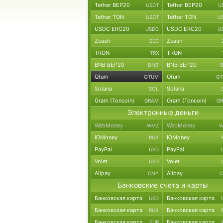
Tether BEP20
Tether BEP20
USDT
U
Tether TON
Tether TON
USDT
U
USDC ERC20
USDC ERC20
USDC
U
Zcash
Zcash
ZEC
TRON
TRON
TRX
BNB BEP20
BNB BEP20
BNB
Qtum
Qtum
QTUM
Q
Solana
Solana
SOL
Gram (Toncoin)
Gram (Toncoin)
GRAM
G
Электронные деньги
WebMoney
WebMoney
WMZ
W
ЮMoney
ЮMoney
RUB
PayPal
PayPal
USD
Volet
Volet
USD
Alipay
Alipay
CNY
Банковские счета и карты
Банковская карта
Банковская карта
USD
Банковская карта
Банковская карта
RUB
Банковская карта
Банковская карта
EUR