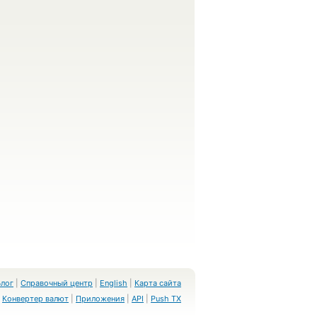
Блог
|
Справочный центр
|
English
|
Карта сайта
Конвертер валют
|
Приложения
|
API
|
Push TX