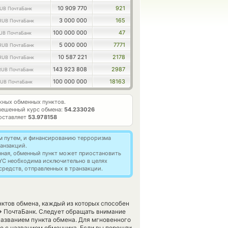
10 909 770
921
UB ПочтаБанк
3 000 000
165
RUB ПочтаБанк
100 000 000
47
UB ПочтаБанк
5 000 000
7771
RUB ПочтаБанк
10 587 221
2178
RUB ПочтаБанк
143 923 808
2987
RUB ПочтаБанк
100 000 000
18163
UB ПочтаБанк
ных обменных пунктов.
вешенный курс обмена:
54.233026
оставляет
53.978158
м путем, и финансированию терроризма
анзакций.
нная, обменный пункт может приостановить
YC необходима исключительно в целях
редств, отправленных в транзакции.
ктов обмена, каждый из которых способен
→
ПочтаБанк. Следует обращать внимание
названием пункта обмена. Для мгновенного
ке с названием обменника. Если вы перешли