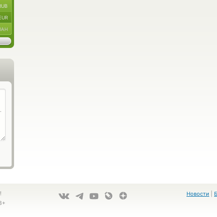
RUB
EUR
UAH
!
Новости
|
8+