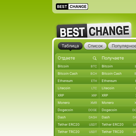
Таблица
Список
Популярно
Bitcoin
Bitcoin
BTC
Bitcoin Cash
Bitcoin Cash
BCH
Ethereum
Ethereum
ETH
Litecoin
Litecoin
LTC
XRP
XRP
XRP
Monero
Monero
XMR
Dogecoin
Dogecoin
DOGE
D
Dash
Dash
DASH
D
Tether ERC20
Tether ERC20
USDT
U
Tether TRC20
Tether TRC20
USDT
U