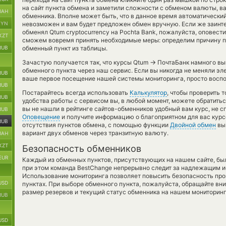
на сайт пункта обмена и заметили сложности с обменом валюты, ва
UAH
обменника. Вполне может быть, что в данное время автоматически
BYN
невозможен и вам будет предложен обмен вручную. Если же заинте
обменял Qtum cryptocurrency на Pochta Bank, пожалуйста, оповест
KZT
сможем вовремя принять необходимые меры: определим причину п
RUB
обменный пункт из таблицы.
→
Зачастую получается так, что курсы Qtum
ПочтаБанк намного выг
обменного пункта через наш сервис. Если вы никогда не меняли э
RUB
ваше первое посещение нашей системы мониторинга, просто воспо
RUB
Постарайтесь всегда использовать
Калькулятор
, чтобы проверить 
RUB
удобства работы с сервисом вы, в любой момент, можете обратитьс
вы не нашли в рейтинге сайтов-обменников удобный вам курс, не с
RUB
Оповещение
и получите информацию о благоприятном для вас курсе 
RUB
отсутствия пунктов обмена, с помощью функции
Двойной обмен
вы
вариант двух обменов через транзитную валюту.
UAH
KZT
Безопасность обменников
EUR
Каждый из обменных пунктов, присутствующих на нашем сайте, бы
при этом команда BestChange непрерывно следит за надлежащим и
Использование мониторинга позволяет повысить безопасность пр
USD
пунктах. При выборе обменного пункта, пожалуйста, обращайте вн
размер резервов и текущий статус обменника на нашем мониторинг
RUB
USD