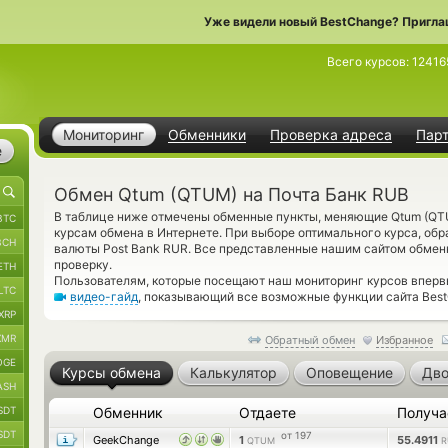
Уже видели новый BestChange? Пригла
Всего курсов:
12416
Мониторинг
Обменники
Проверка адреса
Пар
е
Обмен Qtum (QTUM) на Почта Банк RUB
В таблице ниже отмечены обменные пункты, меняющие Qtum (Q
BTC
курсам обмена в Интернете. При выборе оптимального курса, обр
BCH
валюты Post Bank RUR. Все представленные нашим сайтом обмен
проверку.
ETH
Пользователям, которые посещают наш мониторинг курсов вперв
LTC
видео-гайд
, показывающий все возможные функции сайта Best
XRP
XMR
Обратный обмен
Избранное
OGE
Курсы обмена
Калькулятор
Оповещение
Дво
ASH
SDT
Обменник
Отдаете
Получ
SDT
от 197
GeekChange
1
55.4911
QTUM
R