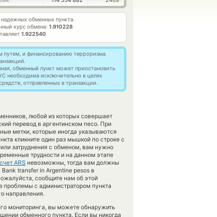
114 554 882
2469
Банк
надежных обменных пункта.
нный курс обмена:
1.910228
ставляет
1.922540
м путем, и финансированию терроризма
анзакций.
нная, обменный пункт может приостановить
YC необходима исключительно в целях
редств, отправленных в транзакции.
менников, любой из которых совершает
кий перевод в аргентинском песо. При
ные метки, которые иногда указываются
нкта кликните один раз мышкой по строке с
тили затруднения с обменом, вам нужно
временные трудности и на данном этапе
счет ARS
невозможны, тогда вам должны
ank transfer in Argentine pesos в
пожалуйста, сообщите нам об этой
е проблемы с администратором пункта
го направления.
его мониторинга, вы можете обнаружить
щении обменного пункта. Если вы никогда