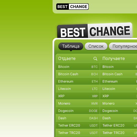
Таблица
Список
Популярно
Bitcoin
Bitcoin
BTC
Bitcoin Cash
Bitcoin Cash
BCH
Ethereum
Ethereum
ETH
Litecoin
Litecoin
LTC
XRP
XRP
XRP
Monero
Monero
XMR
Dogecoin
Dogecoin
DOGE
D
Dash
Dash
DASH
D
Tether ERC20
Tether ERC20
USDT
U
Tether TRC20
Tether TRC20
USDT
U