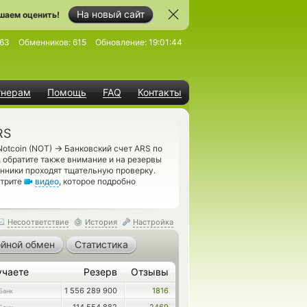
На новый сайт
шаем оценить!
63
Обменников:
615
Обновление:
19:01:44
тнерам
Помощь
FAQ
Контакты
RS
→
Notcoin (NOT)
Банковский счет ARS по
 обратите также внимание и на резервы
енники проходят тщательную проверку.
отрите
видео
, которое подробно
Несоответствие
История
Настройка
йной обмен
Статистика
учаете
Резерв
Отзывы
1 556 289 900
1816
Банк