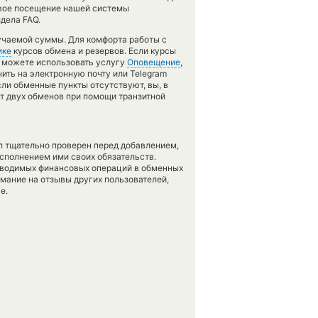
рвое посещение нашей системы
дела FAQ.
учаемой суммы. Для комфорта работы с
ике
курсов обмена и резервов. Если курсы
ы можете использовать услугу
Оповещение
,
ить на электронную почту или Telegram
сли обменные пункты отсутствуют, вы, в
нт двух обменов при помощи транзитной
л тщательно проверен перед добавлением,
сполнением ими своих обязательств.
оводимых финансовых операций в обменных
имание на отзывы других пользователей,
е.