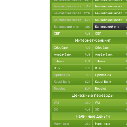
Банковская карта
Банковская карта
UAH
Банковская карта
Банковская карта
BYN
Банковская карта
Банковская карта
KZT
Банковский счет
Банковский счет
ARS
СБП
СБП
RUB
Интернет-банкинг
Сбербанк
Сбербанк
RUB
Альфа-Банк
Альфа-Банк
RUB
Т-Банк
Т-Банк
RUB
ВТБ
ВТБ
RUB
Приват 24
Приват 24
UAH
Kaspi Bank
Kaspi Bank
KZT
Revolut
Revolut
EUR
Денежные переводы
WU
WU
USD
ЗК
ЗК
RUB
Наличные деньги
Наличные
Наличные
USD