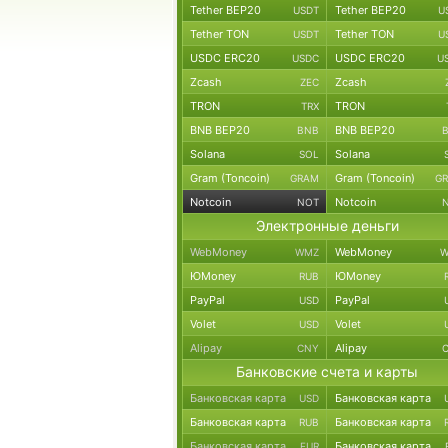
Tether BEP20
Tether BEP20
USDT
U
Tether TON
Tether TON
USDT
U
USDC ERC20
USDC ERC20
USDC
U
Zcash
Zcash
ZEC
TRON
TRON
TRX
BNB BEP20
BNB BEP20
BNB
Solana
Solana
SOL
Gram (Toncoin)
Gram (Toncoin)
GRAM
G
Notcoin
Notcoin
NOT
Электронные деньги
WebMoney
WebMoney
WMZ
W
ЮMoney
ЮMoney
RUB
PayPal
PayPal
USD
Volet
Volet
USD
Alipay
Alipay
CNY
Банковские счета и карты
Банковская карта
Банковская карта
USD
Банковская карта
Банковская карта
RUB
Банковская карта
Банковская карта
EUR