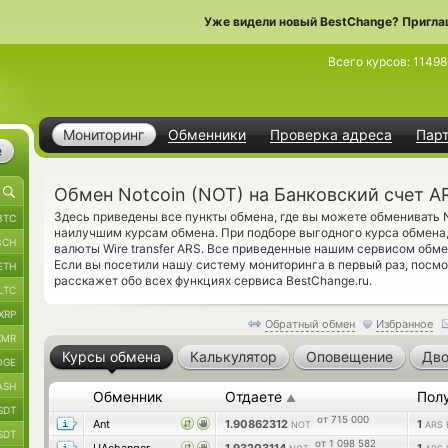
Уже видели новый BestChange? Пригла
Всего курсов:
11498
Мониторинг
Обменники
Проверка адреса
Пар
е
Обмен Notcoin (NOT) на Банковский счет A
Здесь приведены все пункты обмена, где вы можете обменивать 
BTC
наилучшим курсам обмена. При подборе выгодного курса обмена,
BCH
валюты Wire transfer ARS. Все приведенные нашим сервисом обм
Если вы посетили нашу систему мониторинга в первый раз, посм
ETH
расскажет обо всех функциях сервиса BestChange.ru.
LTC
XRP
Обратный обмен
Избранное
XMR
Курсы обмена
Калькулятор
Оповещение
Дво
OGE
ASH
Обменник
Отдаете
Пол
▲
SDT
от 715 000
Ant
1.90862312
1
NOT
ARS 
SDT
от 1 098 582