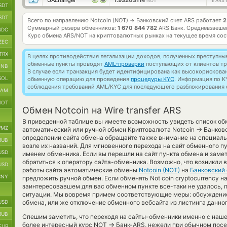
UAchanger
1.93203114
1
NOT
ARS 
SDT
SDT
Всего по направлению Notcoin (NOT)
Банковский счет ARS работает
2
→
Суммарный резерв обменников:
1 670 844 782
ARS Банк.
Средневзвеше
SDC
Курс обмена
ARS/NOT
на криптовалютных рынках на текущее время со
ZEC
TRX
В целях противодействия легализации доходов, полученных преступны
обменные пункты проводят
AML-проверки
поступающих от клиентов тр
BNB
В случае если транзакция будет идентифицирована как высокорискова
SOL
обменную операцию для проведения
процедуры KYC
. Информация по K
соблюдения требований AML/KYC для последующего разблокирования с
RAM
NOT
Обмен Notcoin на Wire transfer ARS
В приведенной таблице вы имеете возможность увидеть список об
MZ
→
автоматический или ручной обмен Криптовалюта Notcoin
Банковс
определении сайта обмена обращайте также внимание на специаль
RUB
возле их названий. Для мгновенного перехода на сайт обменного пу
USD
именем обменника. Если вы перешли на сайт пункта обмена и заме
обратиться к оператору сайта-обменника. Возможно, что возникли 
USD
работы сайта автоматические обмены
Notcoin (NOT)
на
Банковский 
CNY
предложить ручной обмен. Если обменять Not coin cryptocurrency на B
заинтересовавшем для вас обменном пункте все-таки не удалось, 
ситуации. Мы вовремя примем соответствующие меры: обсуждени
USD
обмена, или же отключение обменного вебсайта из листинга данно
RUB
Спешим заметить, что переходя на сайты-обменники именно с наш
→
более интересный курс NOT
Банк-ARS, нежели при обычном посе
EUR