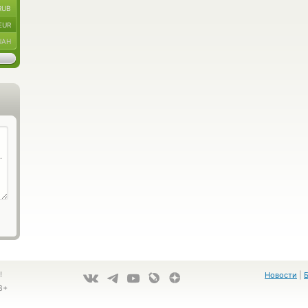
RUB
EUR
UAH
!
Новости
|
8+