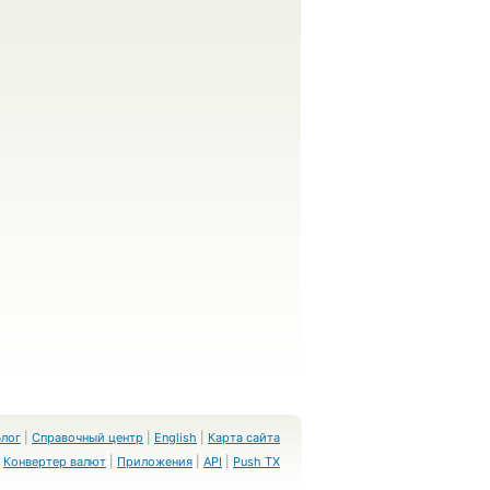
Блог
|
Справочный центр
|
English
|
Карта сайта
Конвертер валют
|
Приложения
|
API
|
Push TX