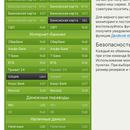
через наш сервис. 
Банковская карта
Банковская карта
BYN
BYN
советуем посетить 
Банковская карта
Банковская карта
KZT
KZT
Для верного расчет
Банковская карта
Банковская карта
GEL
GEL
мониторинге посто
воспользуйтесь фу
СБП
СБП
RUB
RUB
получите уведомлен
Интернет-банкинг
функции
Двойной о
Сбербанк
Сбербанк
RUB
RUB
Безопасност
Альфа-Банк
Альфа-Банк
RUB
RUB
Каждый из обменны
при этом команда 
Т-Банк
Т-Банк
RUB
RUB
Использование мон
ВТБ
ВТБ
RUB
RUB
пунктах. При выбор
размер резервов и 
Приват 24
Приват 24
UAH
UAH
Izibank
Izibank
UAH
UAH
Kaspi Bank
Kaspi Bank
KZT
KZT
Revolut
Revolut
EUR
EUR
Денежные переводы
WU
WU
USD
USD
ЗК
ЗК
RUB
RUB
Наличные деньги
Наличные
Наличные
USD
USD