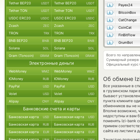
Tether BEP20
Tether BEP20
USDT
USDT
Payex24
Tether TON
Tether TON
USDT
USDT
BitcoinBox
USDC ERC20
USDC ERC20
USDC
USDC
CatChange
Zcash
Zcash
ZEC
ZEC
CoinCat
TRON
TRON
TRX
TRX
FinBitFlow
BNB BEP20
BNB BEP20
BNB
BNB
GrumBot
Solana
Solana
SOL
SOL
Всего по направлен
Gram (Toncoin)
Gram (Toncoin)
GRAM
GRAM
Суммарный резерв
Электронные деньги
Официальный курс
WebMoney
WebMoney
WMZ
WMZ
Об обмене Iz
ЮMoney
ЮMoney
RUB
RUB
Все указанные в сп
PayPal
PayPal
USD
USD
в грузинском лари 
Volet
Volet
USD
USD
бывают установлены
пункта кликните од
Alipay
Alipay
CNY
CNY
обменников вы не н
Банковские счета и карты
Вполне возможно, 
недоступны и вам б
Банковская карта
Банковская карта
USD
USD
поменять Izi-bank cr
Банковская карта
Банковская карта
RUB
RUB
примем соответств
сайта из листинга 
Банковская карта
Банковская карта
EUR
EUR
Банковская карта
Банковская карта
Зачастую получаетс
UAH
UAH