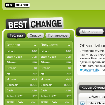
Мониторинг
Таблица
Список
Популярное
Обмен Iziba
В таблице отмече
Bitcoin
Bitcoin
BTC
BTC
наилучшему курсу
Bitcoin Cash
Bitcoin Cash
BCH
BCH
валюты Банковска
администрации на
Ethereum
Ethereum
ETH
ETH
Клиентам, посещ
Litecoin
Litecoin
LTC
LTC
видео-гайд
, п
XRP
XRP
XRP
XRP
Monero
Monero
XMR
XMR
Dogecoin
Dogecoin
DOGE
DOGE
Курсы обмена
Dash
Dash
DASH
DASH
Tether ERC20
Tether ERC20
USDT
USDT
Обменни
Tether TRC20
Tether TRC20
USDT
USDT
BitcoinObme