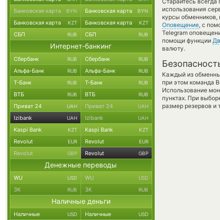
Старайтесь всегда
использования серв
Банковская карта
Банковская карта
BYN
BYN
курсы обменников, 
Банковская карта
Банковская карта
KZT
KZT
Оповещение
, с по
Telegram оповещение
СБП
СБП
RUB
RUB
помощи функции
Дв
Интернет-банкинг
валюту.
Сбербанк
Сбербанк
RUB
RUB
Безопасност
Альфа-Банк
Альфа-Банк
RUB
RUB
Каждый из обменны
при этом команда 
Т-Банк
Т-Банк
RUB
RUB
Использование мон
ВТБ
ВТБ
RUB
RUB
пунктах. При выбор
размер резервов и 
Приват 24
Приват 24
UAH
UAH
Izibank
Izibank
UAH
UAH
Kaspi Bank
Kaspi Bank
KZT
KZT
Revolut
Revolut
EUR
EUR
Revolut
Revolut
GBP
GBP
Денежные переводы
WU
WU
USD
USD
ЗК
ЗК
RUB
RUB
Наличные деньги
Наличные
Наличные
USD
USD