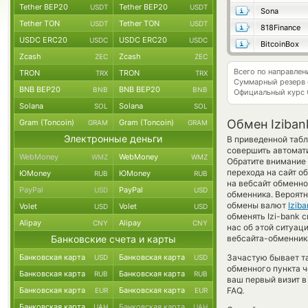
Tether BEP20
Tether BEP20
USDT
USDT
Sona
Tether TON
Tether TON
USDT
USDT
818Finance
USDC ERC20
USDC ERC20
USDC
USDC
BitcoinBox
Zcash
Zcash
ZEC
ZEC
Всего по направлен
TRON
TRON
TRX
TRX
Суммарный резерв
BNB BEP20
BNB BEP20
BNB
BNB
Официальный курс
Solana
Solana
SOL
SOL
Обмен Iziban
Gram (Toncoin)
Gram (Toncoin)
GRAM
GRAM
Электронные деньги
В приведенной табл
совершить автомат
WebMoney
WebMoney
WMZ
WMZ
Обратите внимание 
перехода на сайт о
ЮMoney
ЮMoney
RUB
RUB
на вебсайт обменно
PayPal
PayPal
USD
USD
обменника. Вероятн
обмены валют
Izib
Volet
Volet
USD
USD
обменять Izi-bank c
Alipay
Alipay
CNY
CNY
нас об этой ситуа
Банковские счета и карты
вебсайта-обменника
Банковская карта
Банковская карта
Зачастую бывает та
USD
USD
обменного пункта ч
Банковская карта
Банковская карта
RUB
RUB
ваш первый визит в
Банковская карта
Банковская карта
FAQ.
EUR
EUR
Банковская карта
Банковская карта
UAH
UAH