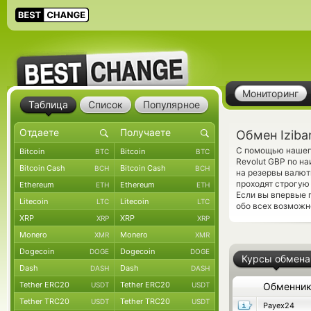
Мониторинг
Таблица
Список
Популярное
Обмен Iziba
С помощью нашего
Bitcoin
Bitcoin
BTC
BTC
Revolut GBP по н
Bitcoin Cash
Bitcoin Cash
BCH
BCH
на резервы валют
проходят строгую
Ethereum
Ethereum
ETH
ETH
Если вы впервые 
Litecoin
Litecoin
LTC
LTC
обо всех возможн
XRP
XRP
XRP
XRP
Monero
Monero
XMR
XMR
Dogecoin
Dogecoin
DOGE
DOGE
Курсы обмена
Dash
Dash
DASH
DASH
Tether ERC20
Tether ERC20
USDT
USDT
Обменни
Tether TRC20
Tether TRC20
USDT
USDT
Payex24