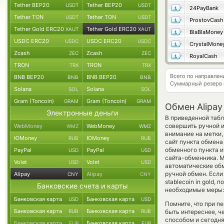
Tether BEP20
Tether BEP20
USDT
USDT
24PayBank
Tether TON
Tether TON
USDT
USDT
ProstovCash
Tether Gold ERC20
Tether Gold ERC20
XAUT
XAUT
BlaBlaMoney
USDC ERC20
USDC ERC20
USDC
USDC
CrystalMone
Zcash
Zcash
ZEC
ZEC
RoyalCash
TRON
TRON
TRX
TRX
Всего по направлен
BNB BEP20
BNB BEP20
BNB
BNB
Суммарный резерв
Solana
Solana
SOL
SOL
Gram (Toncoin)
Gram (Toncoin)
GRAM
GRAM
Обмен Alipay
Электронные деньги
В приведенной табл
совершить ручной 
WebMoney
WebMoney
WMZ
WMZ
внимание на метки,
ЮMoney
ЮMoney
RUB
RUB
сайт пункта обмена
обменного пункта и
PayPal
PayPal
USD
USD
сайта-обменника. М
Volet
Volet
USD
USD
автоматические о
ручной обмен. Если
Alipay
Alipay
CNY
CNY
stablecoin in gold
Банковские счета и карты
необходимые меры: 
Банковская карта
Банковская карта
USD
USD
Помните, что при п
Банковская карта
Банковская карта
RUB
RUB
быть интереснее, ч
способом и сегодня
Банковская карта
Банковская карта
EUR
EUR