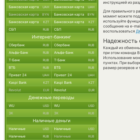
инструкцией из раз
Банковская карта
Банковская карта
UAH
UAH
Для правильного ра
Банковская карта
Банковская карта
BYN
BYN
момент можете под
используйте функ
Банковская карта
Банковская карта
KZT
KZT
сообщение на e-mai
СБП
СБП
RUB
RUB
воспользоваться
Д
Интернет-банкинг
Надежность 
Сбербанк
Сбербанк
RUB
RUB
Каждый из обменны
Альфа-Банк
Альфа-Банк
при этом команда 
RUB
RUB
Использование мон
Т-Банк
Т-Банк
RUB
RUB
пунктах. При выбор
ВТБ
ВТБ
размер резервов и 
RUB
RUB
Приват 24
Приват 24
UAH
UAH
Kaspi Bank
Kaspi Bank
KZT
KZT
Revolut
Revolut
EUR
EUR
Денежные переводы
WU
WU
USD
USD
ЗК
ЗК
RUB
RUB
Наличные деньги
Наличные
Наличные
USD
USD
Наличные
Наличные
RUB
RUB