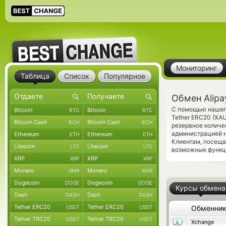
Мониторинг
Таблица
Список
Популярное
Обмен Alipa
С помощью нашего
Bitcoin
Bitcoin
BTC
BTC
Tether ERC20 (XA
Bitcoin Cash
Bitcoin Cash
BCH
BCH
резервное количе
администрацией н
Ethereum
Ethereum
ETH
ETH
Клиентам, посещ
Litecoin
Litecoin
LTC
LTC
возможные функци
XRP
XRP
XRP
XRP
Monero
Monero
XMR
XMR
Dogecoin
Dogecoin
DOGE
DOGE
Курсы обмена
Dash
Dash
DASH
DASH
Tether ERC20
Tether ERC20
USDT
USDT
Обменни
Tether TRC20
Tether TRC20
USDT
USDT
Xchange