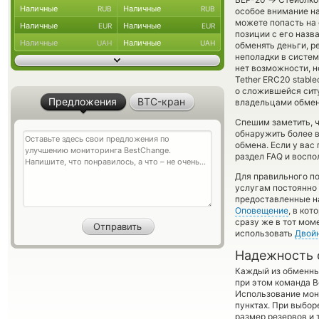
Наличные
Наличные
RUB
RUB
особое внимание на
можете попасть на
Наличные
Наличные
EUR
EUR
позиции с его назв
Наличные
Наличные
UAH
UAH
обменять деньги, р
неполадки в систем
нет возможности, н
Tether ERC20 stabl
о сложившейся сит
Предложения
BTC-кран
владельцами обменн
Спешим заметить, 
обнаружить более 
обмена. Если у вас
раздел FAQ и воспо
Для правильного по
услугам постоянно
предоставленные н
Оповещение
, в ко
сразу же в тот мом
использовать
Двой
Надежность 
Каждый из обменны
при этом команда 
Использование мон
пунктах. При выбор
размер резервов и 