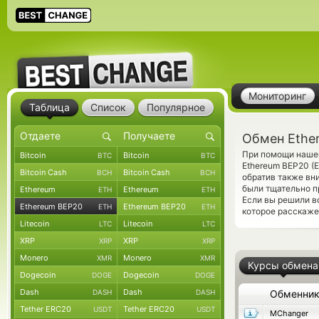
Мониторинг
Таблица
Список
Популярное
Обмен Ether
При помощи нашег
Bitcoin
Bitcoin
BTC
BTC
Ethereum BEP20 (
Bitcoin Cash
Bitcoin Cash
BCH
BCH
обратив также вн
были тщательно п
Ethereum
Ethereum
ETH
ETH
Если вы решили в
Ethereum BEP20
Ethereum BEP20
ETH
ETH
которое расскаже
Litecoin
Litecoin
LTC
LTC
XRP
XRP
XRP
XRP
Monero
Monero
XMR
XMR
Курсы обмена
Dogecoin
Dogecoin
DOGE
DOGE
Dash
Dash
DASH
DASH
Обменни
Tether ERC20
Tether ERC20
USDT
USDT
MChanger