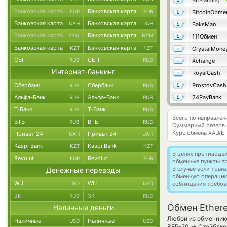
BitFlaming
Банковская карта
Банковская карта
EUR
EUR
BitcoinObme
Банковская карта
Банковская карта
UAH
UAH
BaksMan
Банковская карта
Банковская карта
BYN
BYN
111Обмен
Банковская карта
Банковская карта
KZT
KZT
CrystalMone
СБП
СБП
RUB
RUB
Xchange
Интернет-банкинг
RoyalCash
Сбербанк
Сбербанк
ProstovCash
RUB
RUB
Альфа-Банк
Альфа-Банк
24PayBank
RUB
RUB
Т-Банк
Т-Банк
RUB
RUB
Всего по направле
ВТБ
ВТБ
RUB
RUB
Суммарный резерв
Курс обмена
XAU/E
Приват 24
Приват 24
UAH
UAH
Kaspi Bank
Kaspi Bank
KZT
KZT
В целях противоде
Revolut
Revolut
EUR
EUR
обменные пункты п
В случае если тра
Денежные переводы
обменную операци
WU
WU
USD
USD
соблюдения требов
ЗК
ЗК
RUB
RUB
Обмен Ether
Наличные деньги
Любой из обменнико
Наличные
Наличные
USD
USD
→
BEP-20
Стейблкои