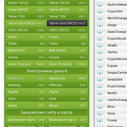
Tether TRC20
Tether TRC20
USDT
USDT
КриптоМеня
Tether BEP20
Tether BEP20
USDT
USDT
CryptoGin
Tether TON
Tether TON
USDT
USDT
WorldChang
Tether Gold ERC20
Tether Gold ERC20
XAUT
XAUT
4ange
USDC ERC20
USDC ERC20
USDC
USDC
GeekChange
Zcash
Zcash
ZEC
ZEC
CryptoRoyal
TRON
TRON
TRX
TRX
AlfaBit
BNB BEP20
BNB BEP20
BNB
BNB
Tarifex
Solana
Solana
SOL
SOL
CryptoMonit
Gram (Toncoin)
Gram (Toncoin)
GRAM
GRAM
Expeer
Электронные деньги
SwapsCenter
WebMoney
WebMoney
WMZ
WMZ
SwapGate
ЮMoney
ЮMoney
RUB
RUB
KryptoSwap
PayPal
PayPal
USD
USD
Revbit
Volet
Volet
USD
USD
LetsExchang
Alipay
Alipay
CNY
CNY
Bitsz
Банковские счета и карты
Sona
Банковская карта
Банковская карта
USD
USD
Fswap
Банковская карта
Банковская карта
RUB
RUB