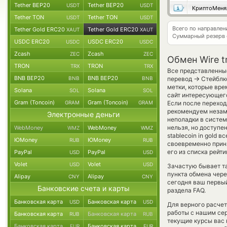
Tether BEP20
Tether BEP20
USDT
USDT
КриптоМеня
Tether TON
Tether TON
USDT
USDT
Всего по направле
Tether Gold ERC20
Tether Gold ERC20
XAUT
XAUT
Суммарный резерв
USDC ERC20
USDC ERC20
USDC
USDC
Zcash
Zcash
ZEC
ZEC
Обмен Wire t
TRON
TRON
TRX
TRX
Все представленны
BNB BEP20
BNB BEP20
→
BNB
BNB
перевод
Стейблко
метки, которые вре
Solana
Solana
SOL
SOL
сайт интересующего
Gram (Toncoin)
Gram (Toncoin)
GRAM
GRAM
Если после перехо
рекомендуем незаме
Электронные деньги
неполадки в систем
нельзя, но доступен
WebMoney
WebMoney
WMZ
WMZ
stablecoin in gold
ЮMoney
ЮMoney
RUB
RUB
своевременно прин
его из списка рейт
PayPal
PayPal
USD
USD
Volet
Volet
USD
USD
Зачастую бывает та
пункта обмена чере
Alipay
Alipay
CNY
CNY
сегодня ваш первый
Банковские счета и карты
раздела FAQ.
Банковская карта
Банковская карта
USD
USD
Для верного расчет
работы с нашим сер
Банковская карта
Банковская карта
RUB
RUB
текущие курсы вас 
Банковская карта
Банковская карта
EUR
EUR