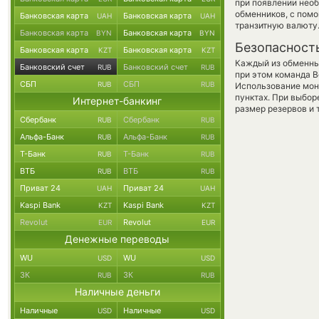
при появлении необ
обменников, с пом
Банковская карта
Банковская карта
UAH
UAH
транзитную валюту
Банковская карта
Банковская карта
BYN
BYN
Безопасност
Банковская карта
Банковская карта
KZT
KZT
Каждый из обменны
Банковский счет
Банковский счет
RUB
RUB
при этом команда 
СБП
СБП
RUB
RUB
Использование мон
пунктах. При выбор
Интернет-банкинг
размер резервов и 
Сбербанк
Сбербанк
RUB
RUB
Альфа-Банк
Альфа-Банк
RUB
RUB
Т-Банк
Т-Банк
RUB
RUB
ВТБ
ВТБ
RUB
RUB
Приват 24
Приват 24
UAH
UAH
Kaspi Bank
Kaspi Bank
KZT
KZT
Revolut
Revolut
EUR
EUR
Денежные переводы
WU
WU
USD
USD
ЗК
ЗК
RUB
RUB
Наличные деньги
Наличные
Наличные
USD
USD