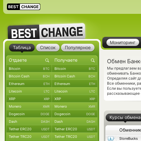
Мониторинг
Таблица
Список
Популярное
Обмен Банк
Мы предлагаем ва
Bitcoin
Bitcoin
BTC
BTC
обменивать Банк
Bitcoin Cash
Bitcoin Cash
BCH
BCH
Определяя сайт д
Все обменники, р
Ethereum
Ethereum
ETH
ETH
Если вы пользует
Litecoin
Litecoin
LTC
LTC
рассказывающее о
XRP
XRP
XRP
XRP
Monero
Monero
XMR
XMR
Dogecoin
Dogecoin
DOGE
DOGE
Курсы обмена
Dash
Dash
DASH
DASH
Tether ERC20
Tether ERC20
USDT
USDT
Обменни
Tether TRC20
Tether TRC20
USDT
USDT
StoreBucks