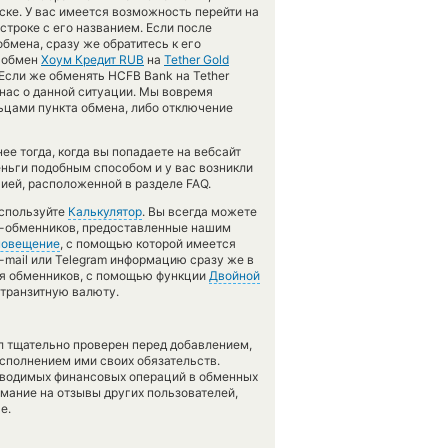
ске. У вас имеется возможность перейти на
строке с его названием. Если после
бмена, сразу же обратитесь к его
й обмен
Хоум Кредит RUB
на
Tether Gold
сли же обменять HCFB Bank на Tether
 нас о данной ситуации. Мы вовремя
цами пункта обмена, либо отключение
е тогда, когда вы попадаете на вебсайт
еньги подобным способом и у вас возникли
ией, расположенной в разделе FAQ.
используйте
Калькулятор
. Вы всегда можете
ов-обменников, предоставленные нашим
овещение
, с помощью которой имеется
-mail или Telegram информацию сразу же в
вия обменников, с помощью функции
Двойной
 транзитную валюту.
л тщательно проверен перед добавлением,
сполнением ими своих обязательств.
оводимых финансовых операций в обменных
имание на отзывы других пользователей,
е.