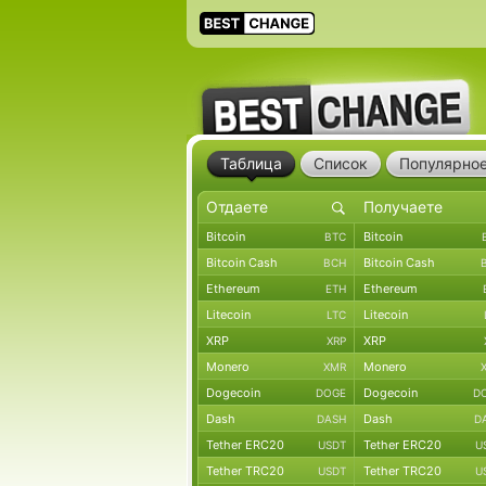
Таблица
Список
Популярно
Bitcoin
Bitcoin
BTC
Bitcoin Cash
Bitcoin Cash
BCH
Ethereum
Ethereum
ETH
Litecoin
Litecoin
LTC
XRP
XRP
XRP
Monero
Monero
XMR
Dogecoin
Dogecoin
DOGE
D
Dash
Dash
DASH
D
Tether ERC20
Tether ERC20
USDT
U
Tether TRC20
Tether TRC20
USDT
U