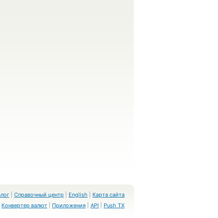
Блог
|
Справочный центр
|
English
|
Карта сайта
Конвертер валют
|
Приложения
|
API
|
Push TX