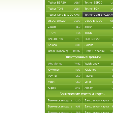
Tether BEP20
Tether BEP20
USDT
U
Tether TON
Tether TON
USDT
U
Tether Gold ERC20
Tether Gold ERC20
XAUT
X
USDC ERC20
USDC ERC20
USDC
U
Zcash
Zcash
ZEC
TRON
TRON
TRX
BNB BEP20
BNB BEP20
BNB
Solana
Solana
SOL
Gram (Toncoin)
Gram (Toncoin)
GRAM
G
Электронные деньги
WebMoney
WebMoney
WMZ
W
ЮMoney
ЮMoney
RUB
PayPal
PayPal
USD
Volet
Volet
USD
Alipay
Alipay
CNY
Банковские счета и карты
Банковская карта
Банковская карта
USD
Банковская карта
Банковская карта
RUB
Банковская карта
Банковская карта
EUR