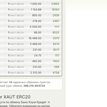
1
1 000.00
21892
XAUT ERC20
1
1 154.98
18163
XAUT ERC20
1
865.00
2936
XAUT ERC20
1
278.00
2467
XAUT ERC20
1
5 000.00
1111
XAUT ERC20
1
98.00
8025
XAUT ERC20
1
18 499.00
2070
XAUT ERC20
1
3 468.00
8210
XAUT ERC20
1
231.00
8517
XAUT ERC20
1
24.75
751
XAUT ERC20
1
462.00
1920
XAUT ERC20
1
231.00
596
XAUT ERC20
1
2 312.00
6758
XAUT ERC20
аботает
14
надежных обменных пунктов.
ный курс обмена:
399 210.404724
her XAUT ERC20
→
уги по обмену Банк Хоум Кредит
жиме. Обратите внимание на метки,