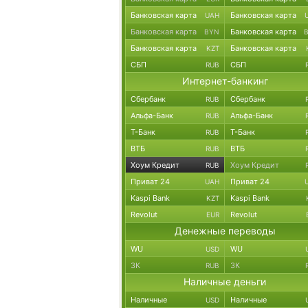
Банковская карта
Банковская карта
UAH
Банковская карта
Банковская карта
BYN
Банковская карта
Банковская карта
KZT
СБП
СБП
RUB
Интернет-банкинг
Сбербанк
Сбербанк
RUB
Альфа-Банк
Альфа-Банк
RUB
Т-Банк
Т-Банк
RUB
ВТБ
ВТБ
RUB
Хоум Кредит
Хоум Кредит
RUB
Приват 24
Приват 24
UAH
Kaspi Bank
Kaspi Bank
KZT
Revolut
Revolut
EUR
Денежные переводы
WU
WU
USD
ЗК
ЗК
RUB
Наличные деньги
Наличные
Наличные
USD