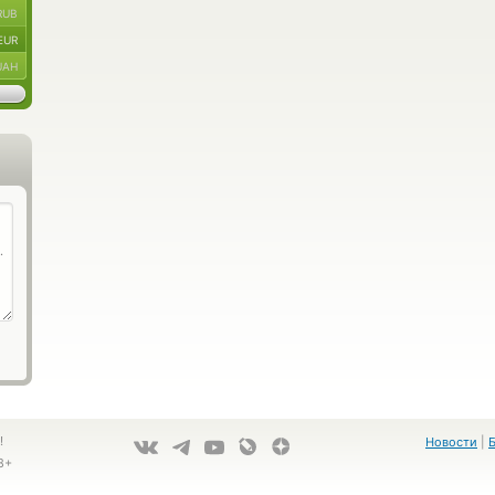
RUB
EUR
UAH
!
Новости
|
8+