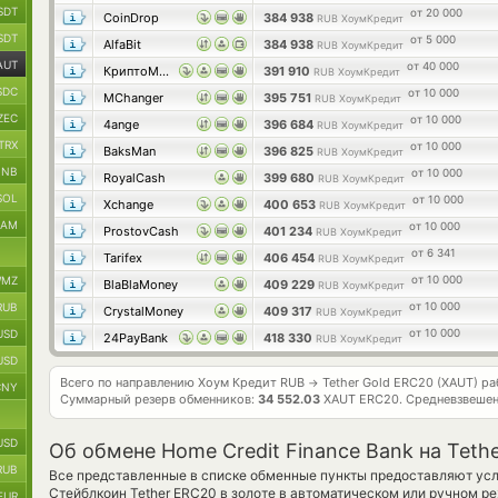
SDT
от 20 000
CoinDrop
384 938
RUB ХоумКредит
SDT
от 5 000
AlfaBit
384 938
RUB ХоумКредит
AUT
от 40 000
КриптоМенялка
391 910
RUB ХоумКредит
SDC
от 10 000
MChanger
395 751
RUB ХоумКредит
ZEC
от 10 000
4ange
396 684
RUB ХоумКредит
TRX
от 10 000
BaksMan
396 825
RUB ХоумКредит
BNB
от 10 000
RoyalCash
399 680
RUB ХоумКредит
SOL
от 10 000
Xchange
400 653
RUB ХоумКредит
RAM
от 10 000
ProstovCash
401 234
RUB ХоумКредит
от 6 341
Tarifex
406 454
RUB ХоумКредит
от 10 000
MZ
BlaBlaMoney
409 229
RUB ХоумКредит
от 10 000
RUB
CrystalMoney
409 317
RUB ХоумКредит
от 10 000
USD
24PayBank
418 330
RUB ХоумКредит
USD
Всего по направлению Хоум Кредит RUB
Tether Gold ERC20 (XAUT) р
→
CNY
Суммарный резерв обменников:
34 552.03
XAUT ERC20.
Средневзвешен
USD
Об обмене Home Credit Finance Bank на Tet
RUB
Все представленные в списке обменные пункты предоставляют усл
Стейблкоин Tether ERC20 в золоте в автоматическом или ручном ре
EUR