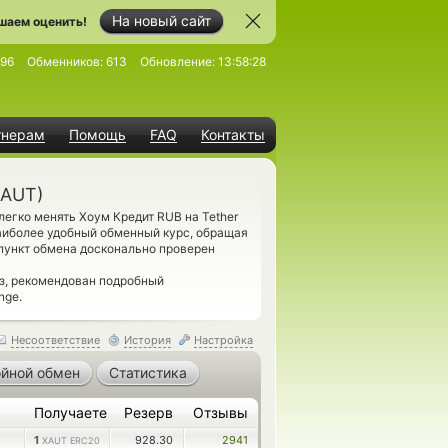
На новый сайт
шаем оценить!
96
Обменников:
613
Обновление:
13:58:28
тнерам
Помощь
FAQ
Контакты
XAUT)
егко менять Хоум Кредит RUB на Tether
наиболее удобный обменный курс, обращая
пункт обмена досконально проверен
з, рекомендован подробный
nge.
Несоответствие
История
Настройка
йной обмен
Статистика
Получаете
Резерв
Отзывы
1
928.30
2941
XAUT ERC20