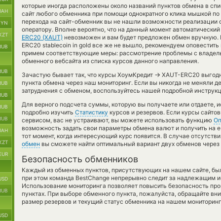
которые иногда расположены около названий пунктов обмена в спи
UAH
сайт любого обменника при помощи однократного клика мышкой по 
перехода на сайт-обменник вы не нашли возможности реализации о
BYN
оператору. Вполне вероятно, что на данный момент автоматически
KZT
ERC20 (XAUT)
невозможен и вам будет предложен обмен вручную. Е
ERC20 stablecoin in gold все же не вышло, рекомендуем оповестить
RUB
примем соответствующие меры: рассмотрение проблемы с владель
обменного вебсайта из списка курсов данного направления.
RUB
→
Зачастую бывает так, что курсы ХоумКредит
XAUT-ERC20 выгодне
пункта обмена через наш мониторинг. Если вы никогда не меняли д
RUB
затруднения с обменом, воспользуйтесь нашей подробной инструкц
RUB
Для верного подсчета суммы, которую вы получаете или отдаете, 
RUB
подробно изучить
Статистику
курсов и резервов. Если курсы сайт
RUB
сервисом, вас не устраивают, вы можете использовать функцию
Оп
возможность задать свои параметры обмена валют и получить на e
UAH
тот момент, когда интересующий курс появится. В случае отсутст
KZT
обмен
вы сможете найти оптимальный вариант двух обменов через
EUR
Безопасность обменников
Каждый из обменных пунктов, присутствующих на нашем сайте, бы
при этом команда BestChange непрерывно следит за надлежащим и
USD
Использование мониторинга позволяет повысить безопасность пр
RUB
пунктах. При выборе обменного пункта, пожалуйста, обращайте вн
размер резервов и текущий статус обменника на нашем мониторинг
USD