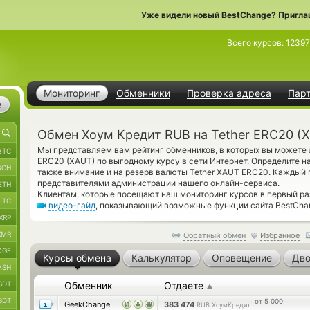
Уже видели новый BestChange? Пригла
Всего курсов:
12397
Мониторинг
Обменники
Проверка адреса
Пар
е
Обмен Хоум Кредит RUB на Tether ERC20 (
Мы представляем вам рейтинг обменников, в которых вы можете л
BTC
ERC20 (XAUT) по выгодному курсу в сети Интернет. Определите 
BCH
также внимание и на резерв валюты Tether XAUT ERC20. Каждый 
представителями администрации нашего онлайн-сервиса.
ETH
Клиентам, которые посещают наш мониторинг курсов в первый ра
LTC
видео-гайд
, показывающий возможные функции сайта BestCha
XRP
XMR
Обратный обмен
Избранное
OGE
Курсы обмена
Калькулятор
Оповещение
Дво
ASH
SDT
Обменник
Отдаете
▲
SDT
от 5 000
GeekChange
383 474
RUB ХоумКредит